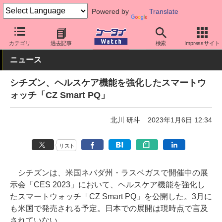
Powered by
Translate
ケータイ Watch
イベント
CES
2023
カテゴリ
過去記事
検索
Impressサイト
ニュース
シチズン、ヘルスケア機能を強化したスマートウ
ォッチ「CZ Smart PQ」
北川 研斗
2023年1月6日 12:34
リスト
シチズンは、米国ネバダ州・ラスベガスで開催中の展
示会「CES 2023」において、ヘルスケア機能を強化し
たスマートウォッチ「CZ Smart PQ」を公開した。3月に
も米国で発売される予定。日本での展開は現時点で言及
されていない。