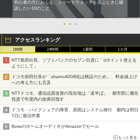
初心者の方におくる、スマートウォッチを選ぶときに確
認したい10のこと
●
●
●
アクセスランキング
1時間
24時間
1週間
1カ月
NTT島田社長、ソフトバンクのセブン出資に「dポイント使える
ようにして」
ドコモ前田社長が「ahamo40GB化は検証のため」、料金値上げ
への考え方にも言及
NTTドコモ、通信品質改善の現在地は「道半ば」 都市部に優先
投資で年度内の改善目指す
ドコモ・バイクシェアの障害、原因はシステム移行 都内は明日
7日に復旧作業
BoseのホームオーディオがAmazonでセール
もっと見る