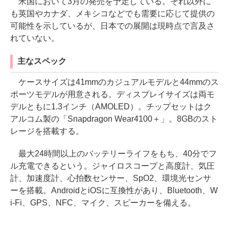
米国において3月の発売を予定している。それ以外に
も英国やカナダ、メキシコなどでも需要に応じて提供の
可能性を示しているが、日本での展開は現時点で言及さ
れていない。
主なスペック
ケースサイズは41mmのカジュアルモデルと44mmのス
ポーツモデルが用意される。ディスプレイサイズは両モ
デルともに1.3インチ（AMOLED）。チップセットはク
アルコム製の「Snapdragon Wear4100＋」。8GBのスト
レージを搭載する。
最大24時間以上のバッテリーライフをもち、40分でフ
ル充電できるという。ジャイロスコープと高度計、気圧
計、加速度計、心拍数センサー、SpO2、環境光センサ
ーを搭載。AndroidとiOSに互換性があり、Bluetooth、W
i-Fi、GPS、NFC、マイク、スピーカーを備える。