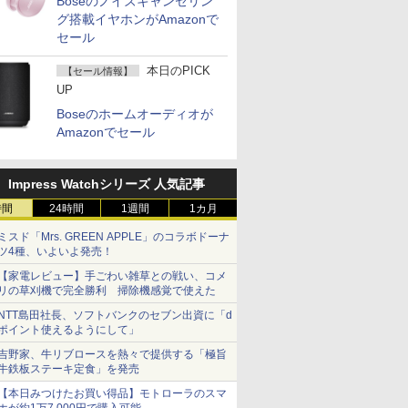
Boseのノイズキャンセリン
グ搭載イヤホンがAmazonで
セール
本日のPICK
【セール情報】
UP
Boseのホームオーディオが
Amazonでセール
Impress Watchシリーズ 人気記事
時間
24時間
1週間
1カ月
ミスド「Mrs. GREEN APPLE」のコラボドーナ
ツ4種、いよいよ発売！
【家電レビュー】手ごわい雑草との戦い、コメ
リの草刈機で完全勝利 掃除機感覚で使えた
NTT島田社長、ソフトバンクのセブン出資に「d
ポイント使えるようにして」
吉野家、牛リブロースを熱々で提供する「極旨
牛鉄板ステーキ定食」を発売
【本日みつけたお買い得品】モトローラのスマ