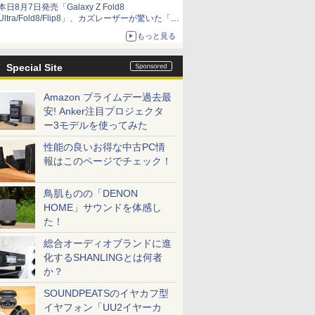
本日8月7日発売「Galaxy Z Fold8
Ultra/Fold8/Flip8」、カズレーザーが驚いた「そ
ば屋のメニュー並みの薄さ」
もっと見る
Special Site
Amazon プライムデー過去最
安! Anker注目プロジェクタ
ー3モデルを使ってみた
性能の良いお得な中古PC情
報はこのページでチェック！
鳥肌ものの「DENON
HOME」サウンドを体感し
た！
総合オーディオブランドに進
化するSHANLINGとは何者
か？
SOUNDPEATSのイヤカフ型
イヤフォン「UU2イヤーカ