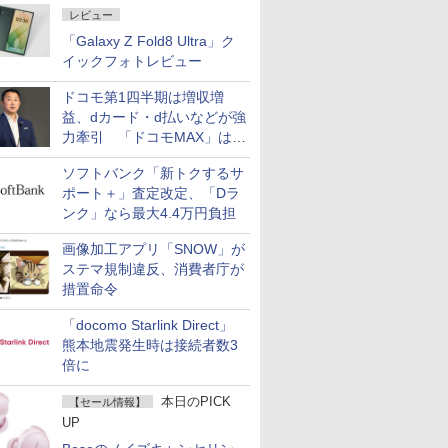
レビュー
「Galaxy Z Fold8 Ultra」ク
イックフォトレビュー
ドコモ第1四半期は増収増
益、dカード・d払いなどが強
力牽引 「ドコモMAX」は
400万契約突破
ソフトバンク「新トクするサ
ポート＋」査定改定、「Dラ
ンク」なら最大4.4万円負担
画像加工アプリ「SNOW」が
ステマ規制違反、消費者庁が
措置命令
「docomo Starlink Direct」
熊本地震発生時は接続者数3
倍に
本日のPICK
【セール情報】
UP