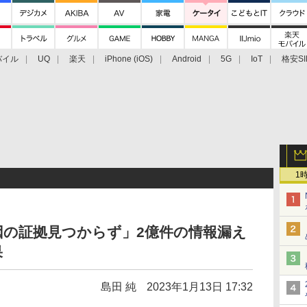
バイル
UQ
楽天
iPhone (iOS)
Android
5G
IoT
格安SI
アクセサリー
業界動向
法人向け
最新技術/その他
1
が原因の証拠見つからず」2億件の情報漏え
果
島田 純
2023年1月13日 17:32