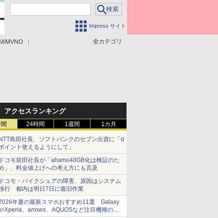
Impress サイト
全カテゴリ
M/MVNO
アクセスランキング
時間
24時間
1週間
1カ月
NTT島田社長、ソフトバンクのセブン出資に「d
ポイント使えるようにして」
ドコモ前田社長が「ahamo40GB化は検証のた
め」、料金値上げへの考え方にも言及
ドコモ・バイクシェアの障害、原因はシステム
移行 都内は明日7日に復旧作業
2026年夏の最新スマホおすすめ11選 Galaxy
やXperia、arrows、AQUOSなど注目機種の特
徴は