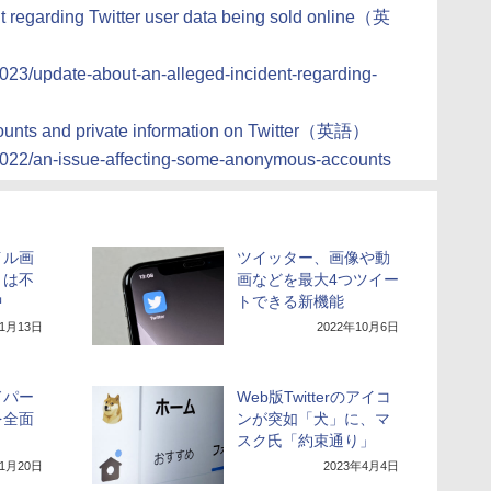
t regarding Twitter user data being sold online（英
/2023/update-about-an-alleged-incident-regarding-
ounts and private information on Twitter（英語）
og/2022/an-issue-affecting-some-anonymous-accounts
ネイル画
ツイッター、画像や動
」は不
画などを最大4つツイー
中
トできる新機能
年1月13日
2022年10月6日
ードパー
Web版Twitterのアイコ
を全面
ンが突如「犬」に、マ
スク氏「約束通り」
年1月20日
2023年4月4日