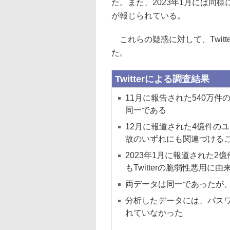
た。また、2023年1月には同
が報じられている。
これらの疑惑に対して、Twit
た。
Twitterによる調査結果
11月に報告された540万
同一である
12月に報道された4億件の
故のいずれにも関連づける
2023年1月に報道された
もTwitterの脆弱性悪用
両データは同一であったが
分析したデータには、パス
れていなかった