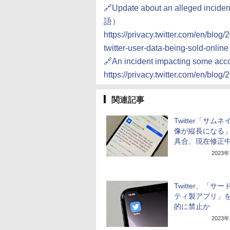
🔗Update about an alleged inciden
語）
https://privacy.twitter.com/en/blog
twitter-user-data-being-sold-online
🔗An incident impacting some acc
https://privacy.twitter.com/en/bl
関連記事
Twitter「サム
像が縦長になる
具合、現在修正
2023
Twitter、「サ
ティ製アプリ」
的に禁止か
2023