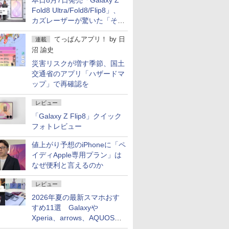
本日8月7日発売「Galaxy Z
Fold8 Ultra/Fold8/Flip8」、
カズレーザーが驚いた「そば
屋のメニュー並みの薄さ」
てっぱんアプリ！
by
日
連載
沼 諭史
災害リスクが増す季節、国土
交通省のアプリ「ハザードマ
ップ」で再確認を
レビュー
「Galaxy Z Flip8」クイック
フォトレビュー
値上がり予想のiPhoneに「ペ
イディApple専用プラン」は
なぜ便利と言えるのか
レビュー
2026年夏の最新スマホおす
すめ11選 Galaxyや
Xperia、arrows、AQUOSな
ど注目機種の特徴は