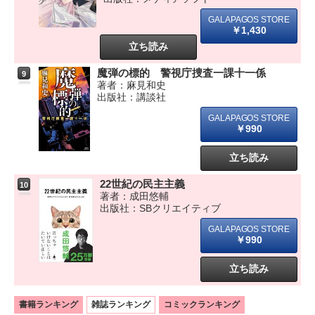
￥1,430
立ち読み
魔弾の標的 警視庁捜査一課十一係
9
著者：麻見和史
出版社：講談社
￥990
立ち読み
22世紀の民主主義
10
著者：成田悠輔
出版社：SBクリエイティブ
￥990
立ち読み
書籍ランキング
雑誌ランキング
コミックランキング