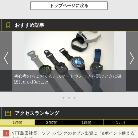
トップページに戻る
おすすめ記事
初心者の方におくる、スマートウォッチを選ぶときに確
認したい10のこと
●
●
●
アクセスランキング
1時間
24時間
1週間
1カ月
NTT島田社長、ソフトバンクのセブン出資に「dポイント使える