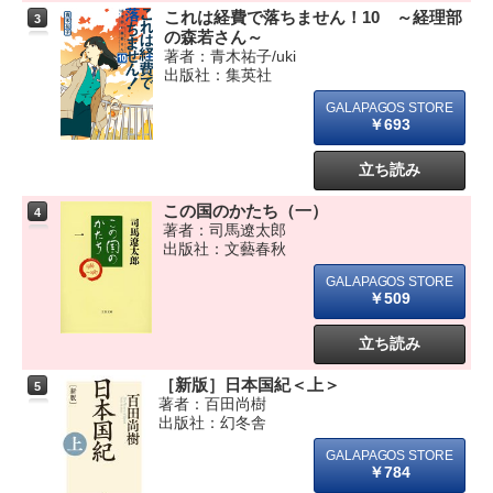
これは経費で落ちません！10 ～経理部
3
の森若さん～
著者：青木祐子/uki
出版社：集英社
￥693
立ち読み
この国のかたち（一）
4
著者：司馬遼太郎
出版社：文藝春秋
￥509
立ち読み
［新版］日本国紀＜上＞
5
著者：百田尚樹
出版社：幻冬舎
￥784