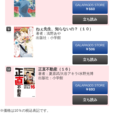
￥660
立ち読み
ねぇ先生、知らないの？（１０）
9
著者：浅野あや
出版社：小学館
￥506
立ち読み
正直不動産（１６）
10
著者：夏原武/大谷アキラ/水野光博
出版社：小学館
￥693
立ち読み
※価格は10％の税込表記です。