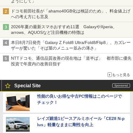
ようにして」
ドコモ前田社長が「ahamo40GB化は検証のため」、料金値上げ
への考え方にも言及
2026年夏の最新スマホおすすめ11選 GalaxyやXperia、
arrows、AQUOSなど注目機種の特徴は
本日8月7日発売「Galaxy Z Fold8 Ultra/Fold8/Flip8」、カズレー
ザーが驚いた「そば屋のメニュー並みの薄さ」
NTTドコモ、通信品質改善の現在地は「道半ば」 都市部に優先
投資で年度内の改善目指す
もっと見る
Special Site
性能の良いお得な中古PC情報はこのページで
チェック！
レイズ鍛造1ピースアルミホイール「CE28 N-p
lus」軽量なままに剛性を向上