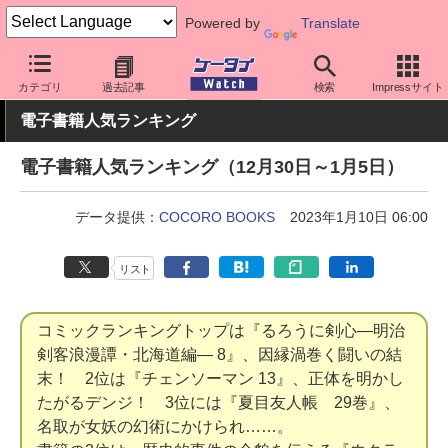
Powered by
Translate
ケータイ Watch
業界動向
調査
カテゴリ
過去記事
検索
Impressサイト
電子書籍人気ランキング
電子書籍人気ランキング（12月30日～1月5日）
データ提供：
COCORO BOOKS
2023年1月10日 06:00
リスト
コミックランキングトップは『るろうに剣心―明治
剣客浪漫譚・北海道編― 8』、因縁渦巻く闘いの結
末！ 2位は『チェンソーマン 13』、正体を明かし
たがるデンジ！ 3位には『夏目友人帳 29巻』、
名取が女妖の幻術にかけられ……。