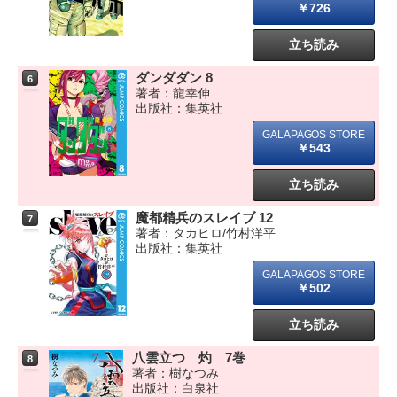
￥726
立ち読み
ダンダダン 8
6
著者：龍幸伸
出版社：集英社
￥543
立ち読み
魔都精兵のスレイブ 12
7
著者：タカヒロ/竹村洋平
出版社：集英社
￥502
立ち読み
八雲立つ 灼 7巻
8
著者：樹なつみ
出版社：白泉社