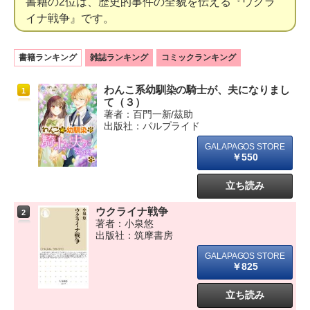
書籍の2位は、歴史的事件の全貌を伝える『ウクラ
イナ戦争』です。
書籍ランキング
雑誌ランキング
コミックランキング
わんこ系幼馴染の騎士が、夫になりまし
1
て（３）
著者：百門一新/茲助
出版社：パルプライド
￥550
立ち読み
ウクライナ戦争
2
著者：小泉悠
出版社：筑摩書房
￥825
立ち読み