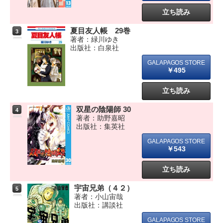
立ち読み
夏目友人帳 29巻
3
著者：緑川ゆき
出版社：白泉社
￥495
立ち読み
双星の陰陽師 30
4
著者：助野嘉昭
出版社：集英社
￥543
立ち読み
宇宙兄弟（４２）
5
著者：小山宙哉
出版社：講談社