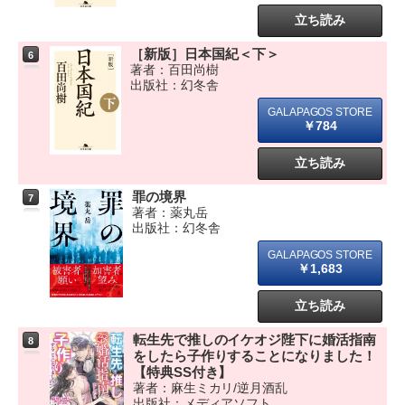
立ち読み
［新版］日本国紀＜下＞
6
著者：百田尚樹
出版社：幻冬舎
￥784
立ち読み
罪の境界
7
著者：薬丸岳
出版社：幻冬舎
￥1,683
立ち読み
転生先で推しのイケオジ陛下に婚活指南
8
をしたら子作りすることになりました！
【特典SS付き】
著者：麻生ミカリ/逆月酒乱
出版社：メディアソフト