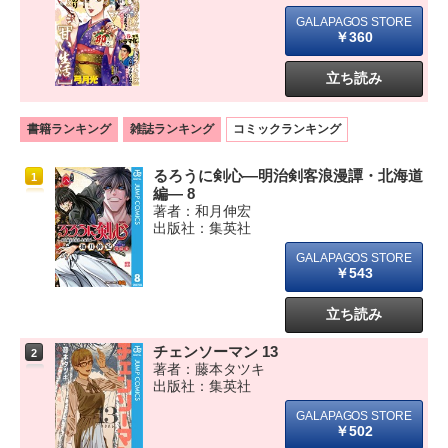
￥360
立ち読み
書籍ランキング
雑誌ランキング
コミックランキング
るろうに剣心―明治剣客浪漫譚・北海道
1
編― 8
著者：和月伸宏
出版社：集英社
￥543
立ち読み
チェンソーマン 13
2
著者：藤本タツキ
出版社：集英社
￥502