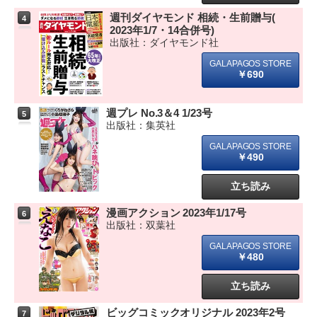
週刊ダイヤモンド 相続・生前贈与(
4
2023年1/7・14合併号)
出版社：ダイヤモンド社
￥690
週プレ No.3＆4 1/23号
5
出版社：集英社
￥490
立ち読み
漫画アクション 2023年1/17号
6
出版社：双葉社
￥480
立ち読み
ビッグコミックオリジナル 2023年2号
7