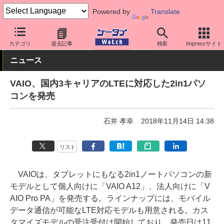
Powered by
Translate
ケータイ Watch
OS
Windows
その他
カテゴリ
過去記事
検索
Impressサイト
ニュース
VAIO、国内3キャリアのLTEに対応した2in1パソ
コンを発売
石井 孝幸
2018年11月14日 14:38
リスト
VAIOは、タブレットにもなる2in1ノートパソコンの新
モデルとして個人向けに「VAIO A12」、法人向けに「V
AIO Pro PA」を発売する。ラインナップには、モバイル
データ通信が可能なLTE対応モデルも用意される。カス
タマイズモデルの受注受付は開始しており、発売日は11