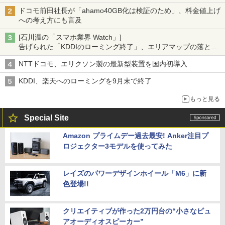
ドコモ前田社長が「ahamo40GB化は検証のため」、料金値上げ
への考え方にも言及
[石川温の「スマホ業界 Watch」]
告げられた「KDDIのローミング終了」、エリアマップの落とし
穴と楽天モバイルの課題
NTTドコモ、エリクソン製の最新型装置を国内初導入
KDDI、楽天へのローミングを9月末で終了
もっと見る
Special Site
Amazon プライムデー過去最安! Anker注目プ
ロジェクター3モデルを使ってみた
レイズのパワーデザインホイール「M6」に新
色登場!!
クリエイティブが作った2万円台の“小さなピュ
アオーディオスピーカー”