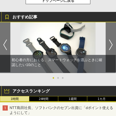
トップページに戻る
おすすめ記事
初心者の方におくる、スマートウォッチを選ぶときに確
認したい10のこと
●
●
●
アクセスランキング
1時間
24時間
1週間
1カ月
NTT島田社長、ソフトバンクのセブン出資に「dポイント使える
ようにして」