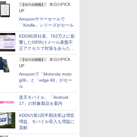
本日のPICK
【セール情報】
UP
Amazonサマーセールで
「Kindle」シリーズがセール
KDDI松田社長、762万人に影
響したISP向けメール基盤不
正アクセスで対策をあらため
て説明
本日のPICK
【セール情報】
UP
Amazonで「Motorola moto
g06」と「edge 60」がセー
ル
楽天モバイル、「Android
17」の対象製品を案内
KDDIの第1四半期決算は増収
増益、モバイル収入も増益に
貢献