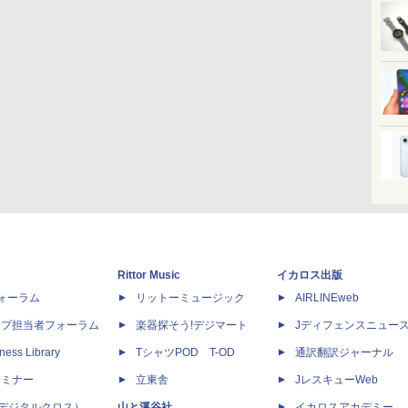
Rittor Music
イカロス出版
dフォーラム
リットーミュージック
AIRLINEweb
ップ担当者フォーラム
楽器探そう!デジマート
Jディフェンスニュー
ness Library
TシャツPOD T-OD
通訳翻訳ジャーナル
セミナー
立東舎
JレスキューWeb
 X（デジタルクロス）
山と溪谷社
イカロスアカデミー