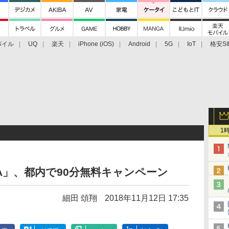
バイル
UQ
楽天
iPhone (iOS)
Android
5G
IoT
格安SI
アクセサリー
業界動向
法人向け
最新技術/その他
1
PA」、都内で90分無料キャンペーン
細田 頌翔
2018年11月12日 17:35