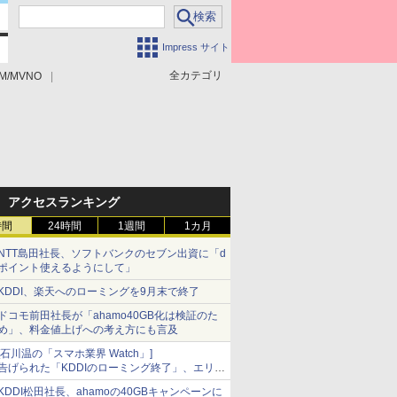
Impress サイト
全カテゴリ
M/MVNO
アクセスランキング
時間
24時間
1週間
1カ月
NTT島田社長、ソフトバンクのセブン出資に「d
ポイント使えるようにして」
KDDI、楽天へのローミングを9月末で終了
ドコモ前田社長が「ahamo40GB化は検証のた
め」、料金値上げへの考え方にも言及
[石川温の「スマホ業界 Watch」]
告げられた「KDDIのローミング終了」、エリア
マップの落とし穴と楽天モバイルの課題
KDDI松田社長、ahamoの40GBキャンペーンに