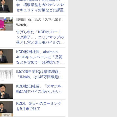
会、増収増益もガバナンスや
セキュリティ対策などに課題
石川温の「スマホ業界
連載
Watch」
告げられた「KDDIのローミ
ング終了」、エリアマップの
落とし穴と楽天モバイルの課
題
KDDI松田社長、ahamoの
40GBキャンペーンに「品質
などを含めて十分対抗でき
る」
IIJの26年度1Qは増収増益、
「IIJmio」は145万回線超に
KDDI松田社長、「スマホを
軸にAIデバイス増やしたい」
KDDI、楽天へのローミング
を9月末で終了