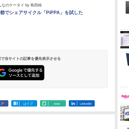
んなのケータイ
by
島田純
都でシェアサイクル「PiPPA」を試した
 検索で当サイトの記事を優先表示させる
ェア
はてブ
note
LinkedIn