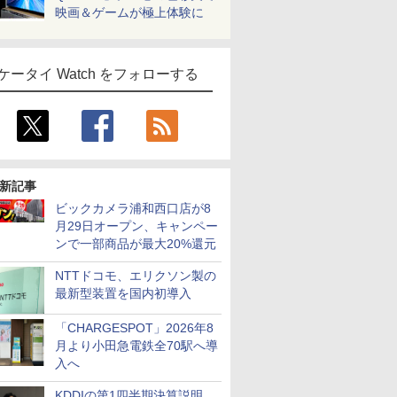
映画＆ゲームが極上体験に
ケータイ Watch をフォローする
新記事
ビックカメラ浦和西口店が8
月29日オープン、キャンペー
ンで一部商品が最大20%還元
NTTドコモ、エリクソン製の
最新型装置を国内初導入
「CHARGESPOT」2026年8
月より小田急電鉄全70駅へ導
入へ
KDDIの第1四半期決算説明