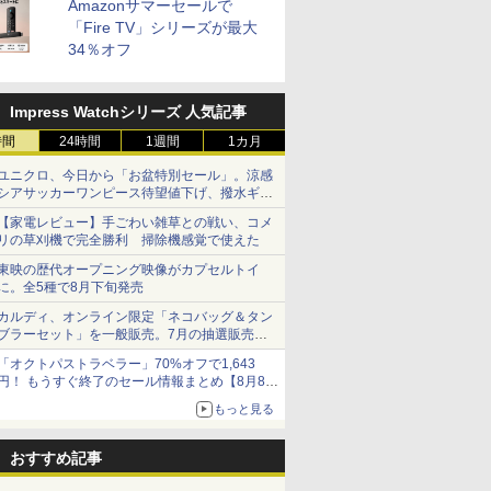
Amazonサマーセールで
「Fire TV」シリーズが最大
34％オフ
Impress Watchシリーズ 人気記事
時間
24時間
1週間
1カ月
ユニクロ、今日から「お盆特別セール」。涼感
シアサッカーワンピース待望値下げ、撥水ギア
ショーツは1990円に
【家電レビュー】手ごわい雑草との戦い、コメ
リの草刈機で完全勝利 掃除機感覚で使えた
東映の歴代オープニング映像がカプセルトイ
に。全5種で8月下旬発売
カルディ、オンライン限定「ネコバッグ＆タン
ブラーセット」を一般販売。7月の抽選販売の
当選無効分
「オクトパストラベラー」70%オフで1,643
円！ もうすぐ終了のセール情報まとめ【8月8日
更新】
もっと見る
ニンテンドーeショップでは「大神 絶景版」が
67%オフで990円
おすすめ記事