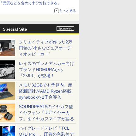
「品質などを含めて十分対抗できる」
もっと見る
Special Site
クリエイティブが作った2万
円台の“小さなピュアオーデ
ィオスピーカー”
レイズのプレミアムカー向け
ブランドHOMURAから
「2×9R」が登場！
メモリ32GBでも予算内。産
経新聞社がAMD Ryzen搭載
dynabookを2千台導入
SOUNDPEATSのイヤカフ型
イヤフォン「UU2イヤーカ
フ」をイヤカフマニアが語る
ハイグレードテレビ「TCL
Q7D Pro」。圧巻の色彩美で