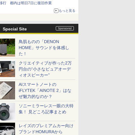
移行 都内は明日7日に復旧作業
もっと見る
Special Site
鳥肌ものの「DENON
HOME」サウンドを体感し
た！
クリエイティブが作った2万
円台の“小さなピュアオーデ
ィオスピーカー”
AIスマートノートの
iFLYTEK「AINOTE 2」はな
ぜ魅力的なのか？
ソニーミラーレス一眼の大特
集！ 見どころ記事まとめ
レイズのプレミアムカー向け
ブランドHOMURAから