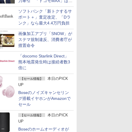
力牽引 「ドコモMAX」は
400万契約突破
ソフトバンク「新トクするサ
ポート＋」査定改定、「Dラ
ンク」なら最大4.4万円負担
画像加工アプリ「SNOW」が
ステマ規制違反、消費者庁が
措置命令
「docomo Starlink Direct」
熊本地震発生時は接続者数3
倍に
本日のPICK
【セール情報】
UP
Boseのノイズキャンセリン
グ搭載イヤホンがAmazonで
セール
本日のPICK
【セール情報】
UP
Boseのホームオーディオが