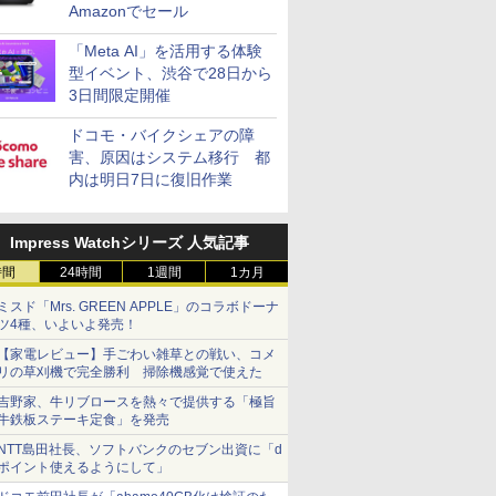
Amazonでセール
「Meta AI」を活用する体験
型イベント、渋谷で28日から
3日間限定開催
ドコモ・バイクシェアの障
害、原因はシステム移行 都
内は明日7日に復旧作業
Impress Watchシリーズ 人気記事
時間
24時間
1週間
1カ月
ミスド「Mrs. GREEN APPLE」のコラボドーナ
ツ4種、いよいよ発売！
【家電レビュー】手ごわい雑草との戦い、コメ
リの草刈機で完全勝利 掃除機感覚で使えた
吉野家、牛リブロースを熱々で提供する「極旨
牛鉄板ステーキ定食」を発売
NTT島田社長、ソフトバンクのセブン出資に「d
ポイント使えるようにして」