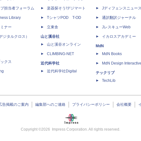
ップ担当者フォーラム
楽器探そう!デジマート
Jディフェンスニュー
ness Library
TシャツPOD T-OD
通訳翻訳ジャーナル
セミナー
立東舎
JレスキューWeb
 X（デジタルクロス）
山と溪谷社
イカロスアカデミー
山と溪谷オンライン
MdN
CLIMBING-NET
MdN Books
ブックス
近代科学社
MdN Design Interactiv
ing
近代科学社Digital
テックリブ
TechLib
広告掲載のご案内
編集部へのご連絡
プライバシーポリシー
会社概要
Copyright ©
2026
Impress Corporation. All rights reserved.