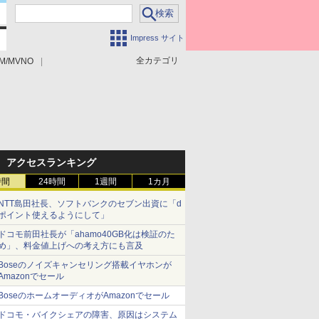
Impress サイト
全カテゴリ
M/MVNO
アクセスランキング
時間
24時間
1週間
1カ月
NTT島田社長、ソフトバンクのセブン出資に「d
ポイント使えるようにして」
ドコモ前田社長が「ahamo40GB化は検証のた
め」、料金値上げへの考え方にも言及
Boseのノイズキャンセリング搭載イヤホンが
Amazonでセール
BoseのホームオーディオがAmazonでセール
ドコモ・バイクシェアの障害、原因はシステム