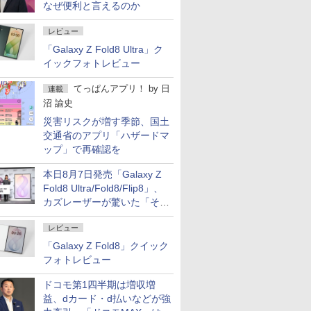
なぜ便利と言えるのか
レビュー
「Galaxy Z Fold8 Ultra」ク
イックフォトレビュー
てっぱんアプリ！
by
日
連載
沼 諭史
災害リスクが増す季節、国土
交通省のアプリ「ハザードマ
ップ」で再確認を
本日8月7日発売「Galaxy Z
Fold8 Ultra/Fold8/Flip8」、
カズレーザーが驚いた「そば
屋のメニュー並みの薄さ」
レビュー
「Galaxy Z Fold8」クイック
フォトレビュー
ドコモ第1四半期は増収増
益、dカード・d払いなどが強