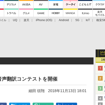
バイル
UQ
楽天
iPhone (iOS)
Android
5G
IoT
格安SI
アクセサリー
業界動向
法人向け
最新技術/その他
1
語音声翻訳コンテストを開催
細田 頌翔
2018年11月13日 18:01