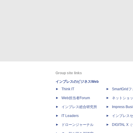
Group site links
インプレスのビジネスWeb
Think IT
SmartGri
Web担当者Forum
ネットショ
インプレス総合研究所
Impress Busi
IT Leaders
インプレス
ドローンジャーナル
DIGITAL