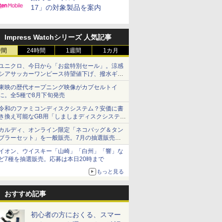
17」の対象製品を案内
Impress Watchシリーズ 人気記事
時間
24時間
1週間
1カ月
ユニクロ、今日から「お盆特別セール」。涼感
シアサッカーワンピース待望値下げ、撥水ギア
ショーツは1990円に
東映の歴代オープニング映像がカプセルトイ
に。全5種で8月下旬発売
令和のファミコンディスクシステム？安価に書
き換え可能なGB用「しましまディスクシステ
ム」
カルディ、オンライン限定「ネコバッグ＆タン
ブラーセット」を一般販売。7月の抽選販売の
当選無効分
イオン、ウイスキー「山崎」「白州」「響」な
ど7種を抽選販売。応募は本日20時まで
もっと見る
おすすめ記事
初心者の方におくる、スマー