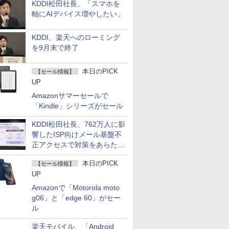
KDDI松田社長、「スマホを
軸にAIデバイス増やしたい」
KDDI、楽天へのローミング
を9月末で終了
本日のPICK
【セール情報】
UP
Amazonサマーセールで
「Kindle」シリーズがセール
KDDI松田社長、762万人に影
響したISP向けメール基盤不
正アクセスで対策をあらため
て説明
本日のPICK
【セール情報】
UP
Amazonで「Motorola moto
g06」と「edge 60」がセー
ル
楽天モバイル、「Android