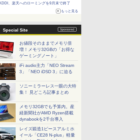
KDDI、楽天へのローミングを9月末で終了
もっと見る
Special Site
お値段そのままでメモリ倍
増！メモリ32GBの「お得な
ゲーミングノート」
iFi audio主力「NEO Stream
3」「NEO iDSD 3」に迫る
ソニーミラーレス一眼の大特
集！ 見どころ記事まとめ
メモリ32GBでも予算内。産
経新聞社がAMD Ryzen搭載
dynabookを2千台導入
レイズ鍛造1ピースアルミホ
イール「CE28 N-plus」軽量