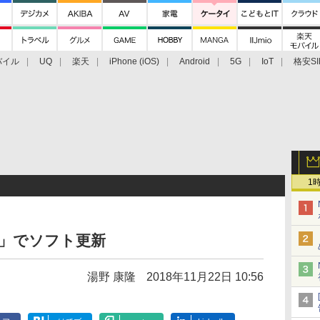
バイル
UQ
楽天
iPhone (iOS)
Android
5G
IoT
格安SI
アクセサリー
業界動向
法人向け
最新技術/その他
1
GV34」でソフト更新
湯野 康隆
2018年11月22日 10:56