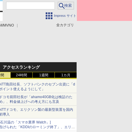
Impress サイト
全カテゴリ
M/MVNO
アクセスランキング
時間
24時間
1週間
1カ月
NTT島田社長、ソフトバンクのセブン出資に「d
ポイント使えるようにして」
ドコモ前田社長が「ahamo40GB化は検証のた
め」、料金値上げへの考え方にも言及
NTTドコモ、エリクソン製の最新型装置を国内
初導入
[石川温の「スマホ業界 Watch」]
告げられた「KDDIのローミング終了」、エリア
マップの落とし穴と楽天モバイルの課題