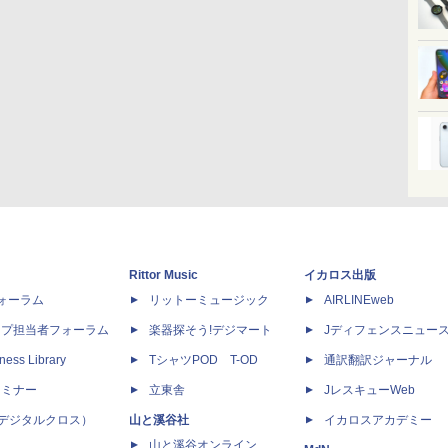
Rittor Music
イカロス出版
dフォーラム
リットーミュージック
AIRLINEweb
ップ担当者フォーラム
楽器探そう!デジマート
Jディフェンスニュー
ness Library
TシャツPOD T-OD
通訳翻訳ジャーナル
セミナー
立東舎
JレスキューWeb
 X（デジタルクロス）
山と溪谷社
イカロスアカデミー
山と溪谷オンライン