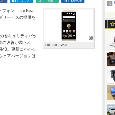
ェア
はてブ
note
LinkedIn
ォン「isai Beat
更新サービスの提供を
月のセキュリティパッ
能の改善が図られ
isai Beat LGV34
5MB。更新にかかる
トウェアバージョンは