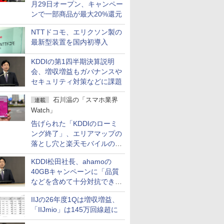
月29日オープン、キャンペー
ンで一部商品が最大20%還元
NTTドコモ、エリクソン製の
最新型装置を国内初導入
KDDIの第1四半期決算説明
会、増収増益もガバナンスや
セキュリティ対策などに課題
石川温の「スマホ業界
連載
Watch」
告げられた「KDDIのローミ
ング終了」、エリアマップの
落とし穴と楽天モバイルの課
題
KDDI松田社長、ahamoの
40GBキャンペーンに「品質
などを含めて十分対抗でき
る」
IIJの26年度1Qは増収増益、
「IIJmio」は145万回線超に