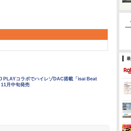
最
O PLAYコラボでハイレゾDAC搭載「isai Beat
」11月中旬発売