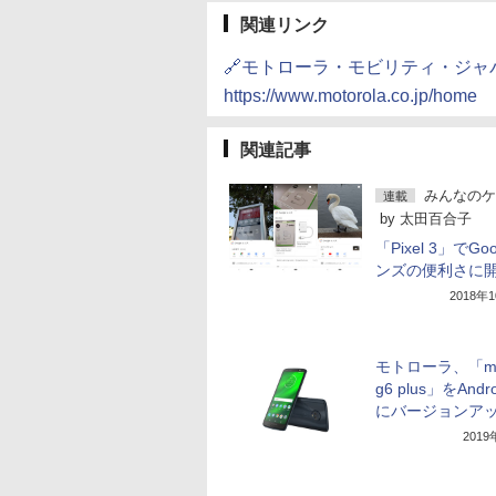
関連リンク
🔗モトローラ・モビリティ・ジャ
https://www.motorola.co.jp/home
関連記事
みんなのケ
連載
by
太田百合子
「Pixel 3」でGo
ンズの便利さに
2018年
モトローラ、「mo
g6 plus」をAndro
にバージョンア
201