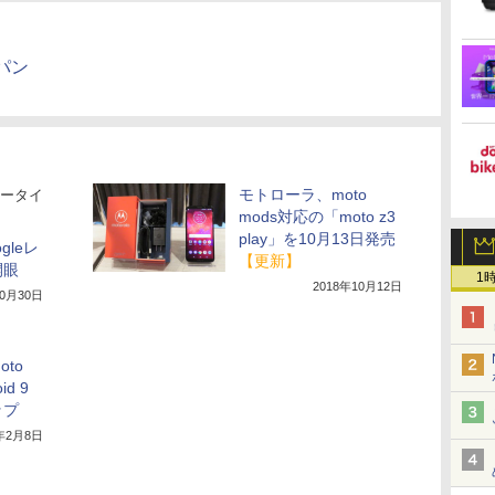
パン
モトローラ、moto
ータイ
mods対応の「moto z3
play」を10月13日発売
ogleレ
【更新】
開眼
1
2018年10月12日
10月30日
to
id 9
ップ
9年2月8日