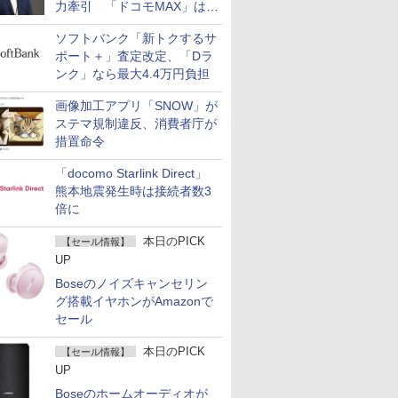
力牽引 「ドコモMAX」は
400万契約突破
ソフトバンク「新トクするサ
ポート＋」査定改定、「Dラ
ンク」なら最大4.4万円負担
画像加工アプリ「SNOW」が
ステマ規制違反、消費者庁が
措置命令
「docomo Starlink Direct」
熊本地震発生時は接続者数3
倍に
本日のPICK
【セール情報】
UP
Boseのノイズキャンセリン
グ搭載イヤホンがAmazonで
セール
本日のPICK
【セール情報】
UP
Boseのホームオーディオが