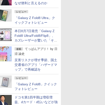
なぜ便利と言えるのか
レビュー
「Galaxy Z Fold8 Ultra」ク
イックフォトレビュー
本日8月7日発売「Galaxy Z
Fold8 Ultra/Fold8/Flip8」、
カズレーザーが驚いた「そば
屋のメニュー並みの薄さ」
てっぱんアプリ！
by
日
連載
沼 諭史
災害リスクが増す季節、国土
交通省のアプリ「ハザードマ
ップ」で再確認を
レビュー
「Galaxy Z Fold8」クイック
フォトレビュー
ドコモ第1四半期は増収増
益、dカード・d払いなどが強