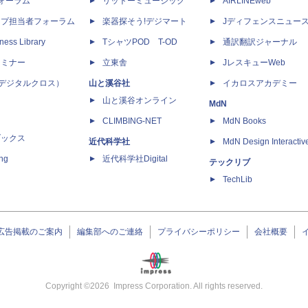
dフォーラム
リットーミュージック
AIRLINEweb
ップ担当者フォーラム
楽器探そう!デジマート
Jディフェンスニュー
ness Library
TシャツPOD T-OD
通訳翻訳ジャーナル
セミナー
立東舎
JレスキューWeb
 X（デジタルクロス）
山と溪谷社
イカロスアカデミー
山と溪谷オンライン
MdN
CLIMBING-NET
MdN Books
ブックス
近代科学社
MdN Design Interactiv
ing
近代科学社Digital
テックリブ
TechLib
広告掲載のご案内
編集部へのご連絡
プライバシーポリシー
会社概要
Copyright ©
2026
Impress Corporation. All rights reserved.