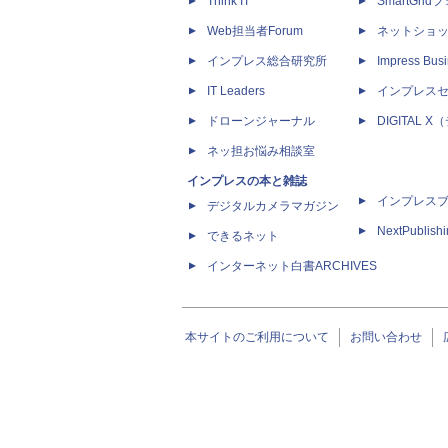
Think IT
SmartGri
Web担当者Forum
ネットショ
インプレス総合研究所
Impress Busi
IT Leaders
インプレス
ドローンジャーナル
DIGITAL
ネッ担お悩み相談室
インプレスの本と雑誌
インプレス
デジタルカメラマガジン
NextPublish
できるネット
インターネット白書ARCHIVES
本サイトのご利用について
お問い合わせ