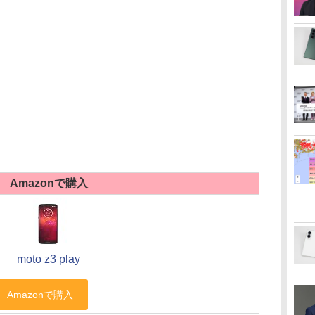
Amazonで購入
moto z3 play