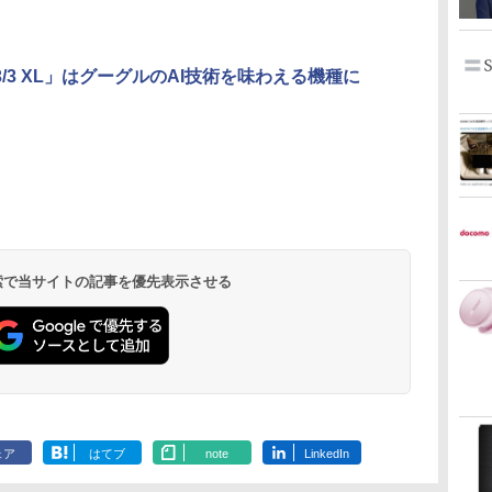
l 3/3 XL」はグーグルのAI技術を味わえる機種に
 検索で当サイトの記事を優先表示させる
ェア
はてブ
note
LinkedIn