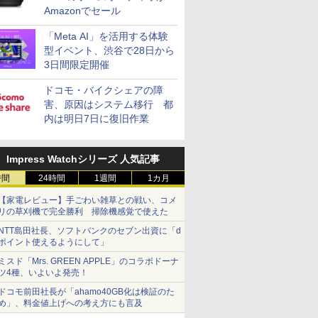
Amazonでセール
「Meta AI」を活用する体験
型イベント、渋谷で28日から
3日間限定開催
ドコモ・バイクシェアの障
害、原因はシステム移行 都
内は明日7日に復旧作業
Impress Watchシリーズ 人気記事
時間
24時間
1週間
1カ月
【家電レビュー】手ごわい雑草との戦い、コメ
リの草刈機で完全勝利 掃除機感覚で使えた
NTT島田社長、ソフトバンクのセブン出資に「d
ポイント使えるようにして」
ミスド「Mrs. GREEN APPLE」のコラボドーナ
ツ4種、いよいよ発売！
ドコモ前田社長が「ahamo40GB化は検証のた
め」、料金値上げへの考え方にも言及