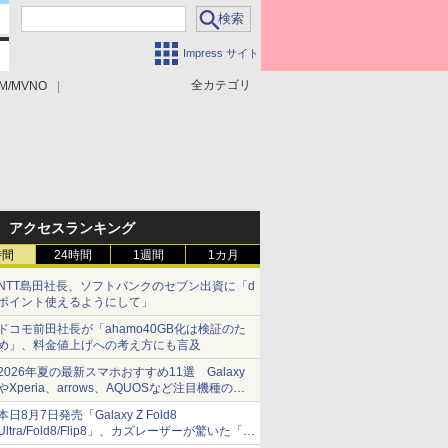
Impress サイト
全カテゴリ
M/MVNO
アクセスランキング
時間
24時間
1週間
1カ月
NTT島田社長、ソフトバンクのセブン出資に「d
ポイント使えるようにして」
ドコモ前田社長が「ahamo40GB化は検証のた
め」、料金値上げへの考え方にも言及
2026年夏の最新スマホおすすめ11選 Galaxy
やXperia、arrows、AQUOSなど注目機種の特
徴は
本日8月7日発売「Galaxy Z Fold8
Ultra/Fold8/Flip8」、カズレーザーが驚いた「そ
ば屋のメニュー並みの薄さ」