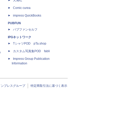
天海社
ス
Comic curea
impress QuickBooks
PUBFUN
パブファンセルフ
IPGネットワーク
TシャツPOD pTa.shop
カスタム写真集POD fabli
e
Impress Group Publication
Information
インプレスグループ
特定商取引法に基づく表示