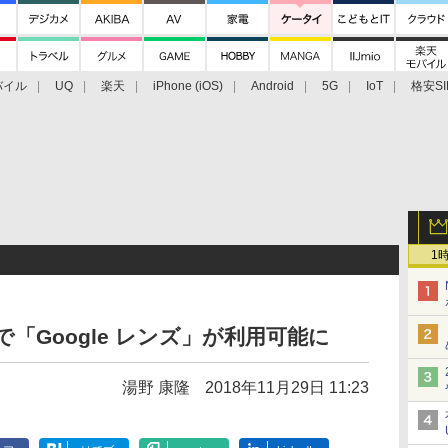
バイル
UQ
楽天
iPhone (iOS)
Android
5G
IoT
格安SI
アクセサリー
業界動向
法人向け
最新技術/その他
1
で「Google レンズ」が利用可能に
湯野 康隆
2018年11月29日 11:23