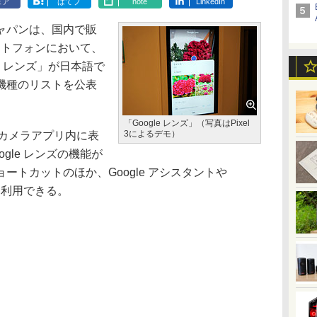
ェア
はてブ
note
LinkedIn
ャパンは、国内で販
マートフォンにおいて、
gle レンズ」が日本語で
機種のリストを公表
「Google レンズ」（写真はPixel
3によるデモ）
oカメラアプリ内に表
gle レンズの機能が
ートカットのほか、Google アシスタントや
して利用できる。