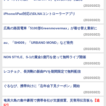
(2010/10/22)
iPhone/iPad対応のDLNAコントローラーアプリ
(2010/10/22)
広島の路面電車「5100形Greenmovermax」が着せ替え素材に
(2010/10/22)
au、「SH009」「URBANO MOND」など発売
(2010/10/22)
NON STYLE、S-1の賞金1億円を使って無料ライブ開催
(2010/10/22)
レコチョク、長渕剛の新曲PVを期間限定で無料配信
(2010/10/22)
ぐるなび、携帯向けに「忘年会下見クーポン」開始
(2010/10/22)
奄美大島の集中豪雨で携帯各社が支援措置、災害用伝言板も
【追
記】