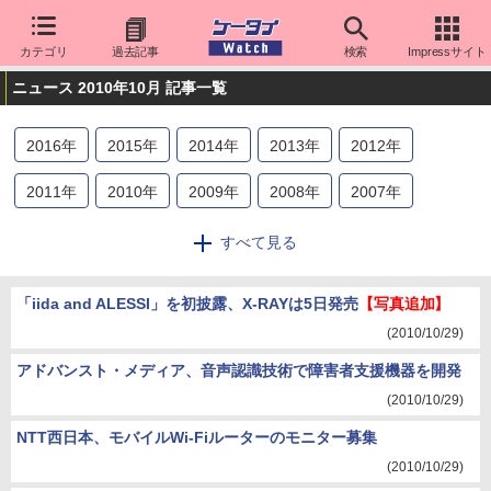
カテゴリ
過去記事
検索
Impressサイト
ニュース 2010年10月 記事一覧
2016
年
2015
年
2014
年
2013
年
2012
年
2011
年
2010
年
2009
年
2008
年
2007
年
2006
年
2005
年
2004
年
2003
年
2002
年
すべて見る
2001
年
2000
年
「iida and ALESSI」を初披露、X-RAYは5日発売
【写真追加】
(2010/10/29)
アドバンスト・メディア、音声認識技術で障害者支援機器を開発
(2010/10/29)
NTT西日本、モバイルWi-Fiルーターのモニター募集
(2010/10/29)