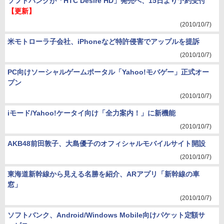
ソフトバンクが「HTC Desire HD」発売へ、15日より予約受付
【更新】
(2010/10/7)
米モトローラ子会社、iPhoneなど特許侵害でアップルを提訴
(2010/10/7)
PC向けソーシャルゲームポータル「Yahoo!モバゲー」正式オー
プン
(2010/10/7)
iモード/Yahoo!ケータイ向け「全力案内！」に新機能
(2010/10/7)
AKB48前田敦子、大島優子のオフィシャルモバイルサイト開設
(2010/10/7)
東海道新幹線から見える名勝を紹介、ARアプリ「新幹線の車
窓」
(2010/10/7)
ソフトバンク、Android/Windows Mobile向けパケット定額サ