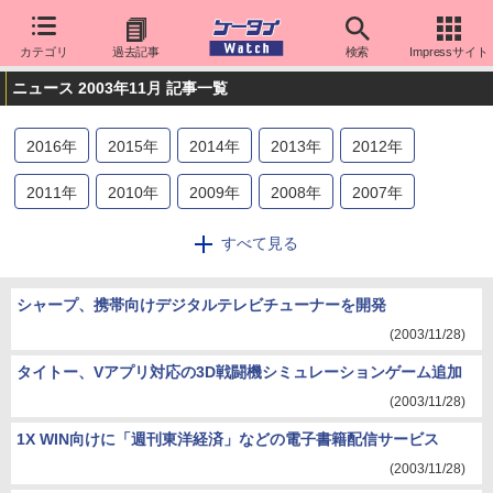
カテゴリ
過去記事
検索
Impressサイト
ニュース 2003年11月 記事一覧
2016
年
2015
年
2014
年
2013
年
2012
年
2011
年
2010
年
2009
年
2008
年
2007
年
2006
年
2005
年
2004
年
2003
年
2002
年
すべて見る
2001
年
2000
年
シャープ、携帯向けデジタルテレビチューナーを開発
(2003/11/28)
タイトー、Vアプリ対応の3D戦闘機シミュレーションゲーム追加
(2003/11/28)
1X WIN向けに「週刊東洋経済」などの電子書籍配信サービス
(2003/11/28)