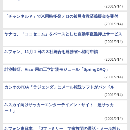
(2001/9/14)
「チャンネルＶ」で米同時多発テロの被災者救済義援金を受付
(2001/9/14)
ヤナセ、「ココセコム」をベースとした自動車盗難抑止サービス
(2001/9/14)
J-フォン、11月１日の３社統合を総務省へ認可申請
(2001/9/14)
計測技研、Visor用の工学計測モジュール「SpringDAQ」
(2001/9/14)
カシオのPDA「ラジェンダ」にメール転送ソフトがバンドル
(2001/9/14)
J-スカイ向けサッカーエンターテイメントサイト「超サッカ
ー！」
(2001/9/14)
J-フォン東日本、「Jファミリー」で家族間の通話・メール料も