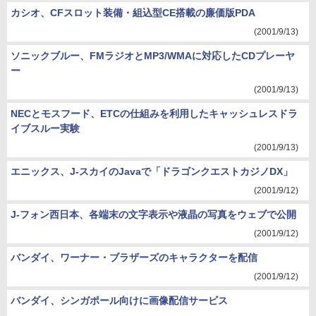
カシオ、CFスロット装備・組込型CE搭載の廉価版PDA
(2001/9/13)
ソニックブルー、FMラジオとMP3/WMAに対応したCDプレーヤ
ー
(2001/9/13)
NECとモスフード、ETCの仕組みを利用したキャッシュレスドラ
イブスルー実験
(2001/9/13)
エニックス、J-スカイのJavaで「ドラゴンクエストカジノDX」
(2001/9/12)
J-フォン西日本、各端末の文字表示や液晶の写真をウェブで公開
(2001/9/12)
バンダイ、ワーナー・ブラザーズのキャラクターを配信
(2001/9/12)
バンダイ、シンガポール向けに画像配信サービス