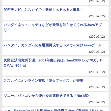
(2001/9/12)
関西テレビ、J-スカイで「発掘！あるある大事典」
(2001/9/12)
バンダイネット、キティなどが天気を知らせてくれるJavaアプ
リ
(2001/9/12)
バンダイ、ガンダムの名場面再現するJ-スカイ向けJavaゲーム
(2001/9/12)
矢野経済研究所予測、2001年度出荷はcdma2000 1xが70万、F
OMAが30万台
(2001/9/12)
J-スカイにオンライン書店「楽天ブックス」が登場
(2001/9/12)
ソニー、パソコンから楽曲を高速転送できる「Net MD」
(2001/9/12)
ａｕ、PacketOne64対応データ通信専用カード型端末「Rapira