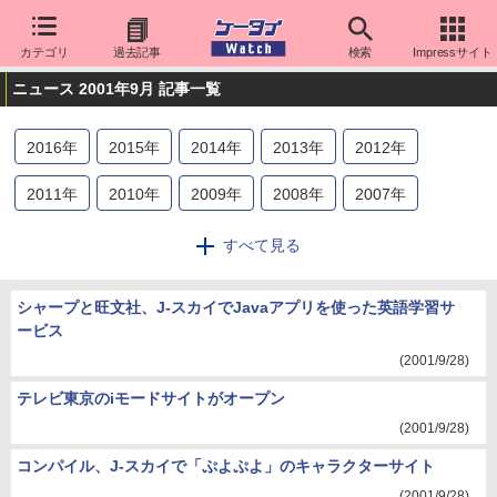
カテゴリ
過去記事
検索
Impressサイト
ニュース 2001年9月 記事一覧
2016
年
2015
年
2014
年
2013
年
2012
年
2011
年
2010
年
2009
年
2008
年
2007
年
2006
年
2005
年
2004
年
2003
年
2002
年
すべて見る
2001
年
2000
年
シャープと旺文社、J-スカイでJavaアプリを使った英語学習サ
ービス
(2001/9/28)
テレビ東京のiモードサイトがオープン
(2001/9/28)
コンパイル、J-スカイで「ぷよぷよ」のキャラクターサイト
(2001/9/28)