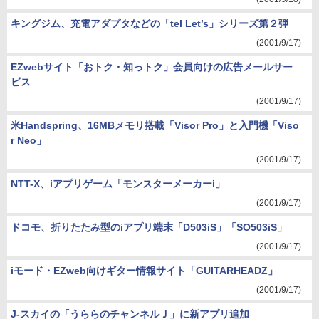
キングジム、充電アダプタなどの「tel Let’s」シリーズ第２弾
(2001/9/17)
EZwebサイト「おトク・知っトク」会員向けの広告メールサー
ビス
(2001/9/17)
米Handspring、16MBメモリ搭載「Visor Pro」と入門機「Viso
r Neo」
(2001/9/17)
NTT-X、iアプリゲーム「モンスターメーカーi」
(2001/9/17)
ドコモ、折りたたみ型のiアプリ端末「D503iS」「SO503iS」
(2001/9/17)
iモード・EZweb向けギター情報サイト「GUITARHEADZ」
(2001/9/17)
J-スカイの「うららのチャンネルＪ」に新アプリ追加