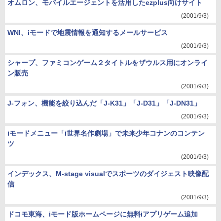
オムロン、モバイルエージェントを活用したezplus向けサイト
(2001/9/3)
WNI、iモードで地震情報を通知するメールサービス
(2001/9/3)
シャープ、ファミコンゲーム２タイトルをザウルス用にオンライ
ン販売
(2001/9/3)
J-フォン、機能を絞り込んだ「J-K31」「J-D31」「J-DN31」
(2001/9/3)
iモードメニュー「i世界名作劇場」で未来少年コナンのコンテン
ツ
(2001/9/3)
インデックス、M-stage visualでスポーツのダイジェスト映像配
信
(2001/9/3)
ドコモ東海、iモード版ホームページに無料iアプリゲーム追加