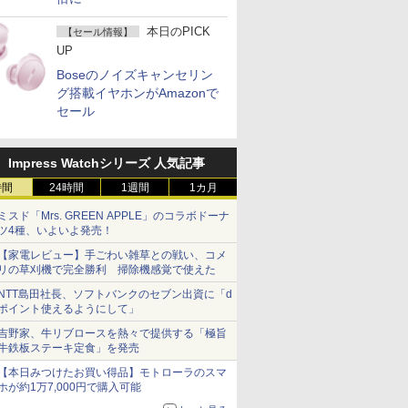
本日のPICK
【セール情報】
UP
Boseのノイズキャンセリン
グ搭載イヤホンがAmazonで
セール
Impress Watchシリーズ 人気記事
時間
24時間
1週間
1カ月
ミスド「Mrs. GREEN APPLE」のコラボドーナ
ツ4種、いよいよ発売！
【家電レビュー】手ごわい雑草との戦い、コメ
リの草刈機で完全勝利 掃除機感覚で使えた
NTT島田社長、ソフトバンクのセブン出資に「d
ポイント使えるようにして」
吉野家、牛リブロースを熱々で提供する「極旨
牛鉄板ステーキ定食」を発売
【本日みつけたお買い得品】モトローラのスマ
ホが約1万7,000円で購入可能