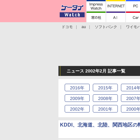
ドコモ
au
ソフトバンク
ワイモ
格安スマホ/SIMフリースマホ
周辺機器/
ニュース 2002年2月 記事一覧
2016
年
2015
年
2014
2009
年
2008
年
2007
2002
年
2001
年
2000
KDDI、北海道、北陸、関西地区の