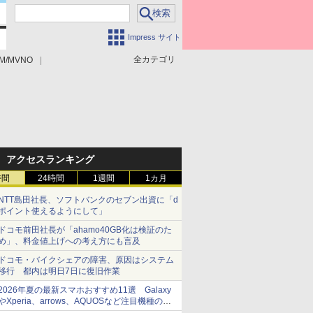
Impress サイト
全カテゴリ
M/MVNO
アクセスランキング
時間
24時間
1週間
1カ月
NTT島田社長、ソフトバンクのセブン出資に「d
ポイント使えるようにして」
ドコモ前田社長が「ahamo40GB化は検証のた
め」、料金値上げへの考え方にも言及
ドコモ・バイクシェアの障害、原因はシステム
移行 都内は明日7日に復旧作業
2026年夏の最新スマホおすすめ11選 Galaxy
やXperia、arrows、AQUOSなど注目機種の特
徴は