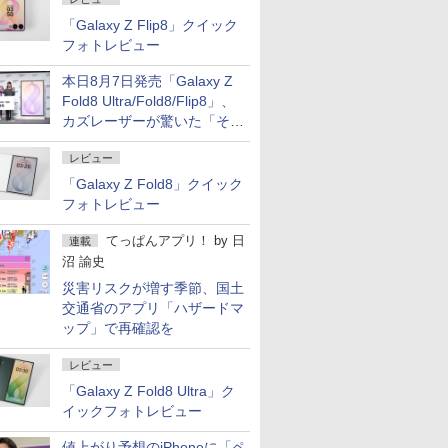
「Galaxy Z Flip8」クイック
フォトレビュー
本日8月7日発売「Galaxy Z
Fold8 Ultra/Fold8/Flip8」、
カズレーザーが驚いた「そば
屋のメニュー並みの薄さ」
レビュー
「Galaxy Z Fold8」クイック
フォトレビュー
てっぱんアプリ！
by
日
連載
沼 諭史
災害リスクが増す季節、国土
交通省のアプリ「ハザードマ
ップ」で再確認を
レビュー
「Galaxy Z Fold8 Ultra」ク
イックフォトレビュー
値上がり予想のiPhoneに「ペ