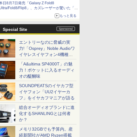
本日8月7日発売「Galaxy Z Fold8
Ultra/Fold8/Flip8」、カズレーザーが驚いた「そ
ば屋のメニュー並みの薄さ」
もっと見る
Special Site
エントリーなのに脅威の実
力!「Osprey」Noble Audioワ
イヤレスイヤフォン4機種を
一気に聴く
「A&ultima SP4000T」の魅
力！ポケットに入るオーディ
オの醍醐味
SOUNDPEATSのイヤカフ型
イヤフォン「UU2イヤーカ
フ」をイヤカフマニアが語る
総合オーディオブランドに進
化するSHANLINGとは何者
か？
メモリ32GBでも予算内。産
経新聞社がAMD Ryzen搭載