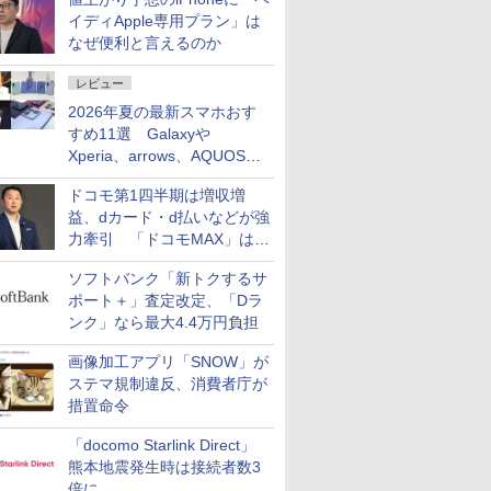
イディApple専用プラン」は
なぜ便利と言えるのか
レビュー
2026年夏の最新スマホおす
すめ11選 Galaxyや
Xperia、arrows、AQUOSな
ど注目機種の特徴は
ドコモ第1四半期は増収増
益、dカード・d払いなどが強
力牽引 「ドコモMAX」は
400万契約突破
ソフトバンク「新トクするサ
ポート＋」査定改定、「Dラ
ンク」なら最大4.4万円負担
画像加工アプリ「SNOW」が
ステマ規制違反、消費者庁が
措置命令
「docomo Starlink Direct」
熊本地震発生時は接続者数3
倍に