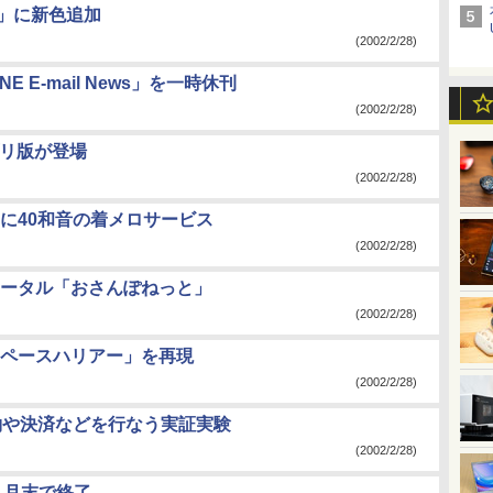
00」に新色追加
(2002/2/28)
 E-mail News」を一時休刊
(2002/2/28)
アプリ版が登場
(2002/2/28)
けに40和音の着メロサービス
(2002/2/28)
ータル「おさんぽねっと」
(2002/2/28)
スペースハリアー」を再現
(2002/2/28)
約や決済などを行なう実証実験
(2002/2/28)
３月末で終了