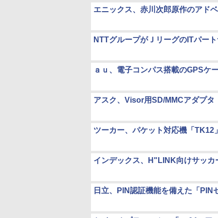
エニックス、赤川次郎原作のアドベ
NTTグループがＪリーグのITパー
ａｕ、電子コンパス搭載のGPSケータ
アスク、Visor用SD/MMCアダプタ「
ツーカー、パケット対応機「TK1
インデックス、H"LINK向けサッカ
日立、PIN認証機能を備えた「PI