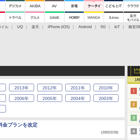
バイル
UQ
楽天
iPhone (iOS)
Android
5G
IoT
格安SI
アクセサリー
業界動向
法人向け
最新技術/その他
1
年
2013
年
2012
年
2011
年
2010
年
年
2006
年
2005
年
2004
年
2003
年
年
料金プランを改定
(2002/2/28)