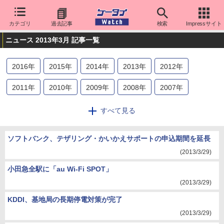
カテゴリ
過去記事
検索
Impressサイト
ニュース 2013年3月 記事一覧
2016
年
2015
年
2014
年
2013
年
2012
年
2011
年
2010
年
2009
年
2008
年
2007
年
2006
年
2005
年
2004
年
2003
年
2002
年
すべて見る
2001
年
2000
年
ソフトバンク、テザリング・かいかえサポートの申込期間を延長
(2013/3/29)
小田急全駅に「au Wi-Fi SPOT」
(2013/3/29)
KDDI、基地局の長期停電対策が完了
(2013/3/29)