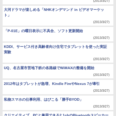
(2013/3/27)
大河ドラマが楽しめる「NHKオンデマンド in ビデオマーケッ
ト」
(2013/3/27)
「P-01E」の曜日表示に不具合、ソフト更新開始
(2013/3/27)
KDDI、サービス付き高齢者向け住宅でタブレットを使った実証
実験
(2013/3/27)
UQ、名古屋市営地下鉄の各路線でWiMAXの整備を開始
(2013/3/27)
2012年はタブレットが急増、Kindle FireやNexus 7が牽引
(2013/3/27)
私物スマホの仕事利用、はびこる「勝手BYOD」
(2013/3/27)
クリエイティブ、PCと兼用できる2.1chのBluetoothスピーカー