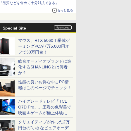
「品質などを含めて十分対抗できる」
もっと見る
Special Site
マウス、RTX 5060 Ti搭載ゲ
ーミングPCが7万5,000円オ
フで30万円台！
総合オーディオブランドに進
化するSHANLINGとは何者
か？
性能の良いお得な中古PC情
報はこのページでチェック！
ハイグレードテレビ「TCL
Q7D Pro」。圧巻の色彩美で
映画＆ゲームが極上体験に
クリエイティブが作った2万
円台の“小さなピュアオーデ