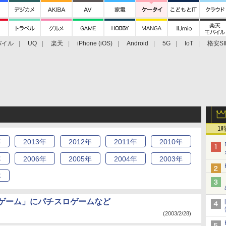
バイル
UQ
楽天
iPhone (iOS)
Android
5G
IoT
格安SI
アクセサリー
業界動向
法人向け
最新技術/その他
1
年
2013
年
2012
年
2011
年
2010
年
年
2006
年
2005
年
2004
年
2003
年
年
円ゲーム」にパチスロゲームなど
(2003/2/28)