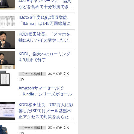
40GBキャンペーンに「品質
などを含めて十分対抗でき
る」
IIJの26年度1Qは増収増益、
「IIJmio」は145万回線超に
KDDI松田社長、「スマホを
軸にAIデバイス増やしたい」
KDDI、楽天へのローミング
を9月末で終了
本日のPICK
【セール情報】
UP
Amazonサマーセールで
「Kindle」シリーズがセール
KDDI松田社長、762万人に影
響したISP向けメール基盤不
正アクセスで対策をあらため
て説明
本日のPICK
【セール情報】
UP