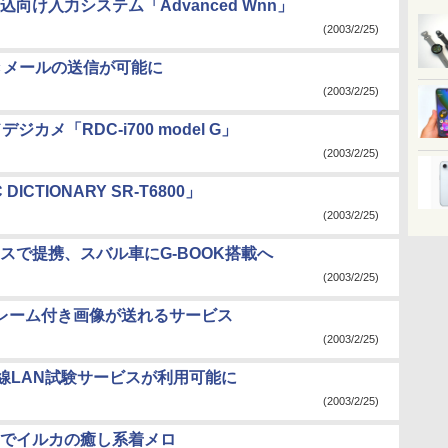
け入力システム「Advanced Wnn」
(2003/2/25)
きメールの送信が可能に
(2003/2/25)
メ「RDC-i700 model G」
(2003/2/25)
CTIONARY SR-T6800」
(2003/2/25)
スで提携、スバル車にG-BOOK搭載へ
(2003/2/25)
レーム付き画像が送れるサービス
(2003/2/25)
無線LAN試験サービスが利用可能に
(2003/2/25)
」でイルカの癒し系着メロ