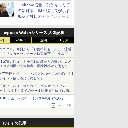
「ahamo増量」などキャリア
の新施策、IIJ谷脇社長が示す
現状と独自のアドバンテージ
Impress Watchシリーズ 人気記事
時間
24時間
1週間
1カ月
ユニクロ、今日から「お盆特別セール」。涼感
シアサッカーワンピース待望値下げ、撥水ギア
ショーツは1990円に
【家電レビュー】手ごわい雑草との戦い、コメ
リの草刈機で完全勝利 掃除機感覚で使えた
NTT島田社長、ソフトバンクのセブン出資に「d
ポイント使えるようにして」
「オクトパストラベラー」70%オフで1,643
円！ もうすぐ終了のセール情報まとめ【8月8日
更新】
KDDI、楽天へのローミングを9月末で終了
ニンテンドーeショップでは「大神 絶景版」が
67%オフで990円
もっと見る
おすすめ記事