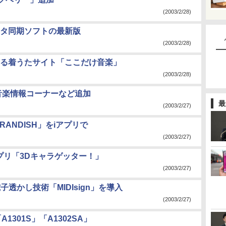
(2003/2/28)
タ同期ソフトの最新版
(2003/2/28)
る着うたサイト「ここだけ音楽」
(2003/2/28)
音楽情報コーナーなど追加
最
(2003/2/27)
ANDISH」をiアプリで
(2003/2/27)
プリ「3Dキャラゲッター！」
(2003/2/27)
子透かし技術「MIDIsign」を導入
(2003/2/27)
301S」「A1302SA」