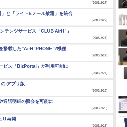
(2003/2/27)
題」と「ライトEメール放題」を統合
(2003/2/27)
コンテンツサービス「CLUB AirH"」
(2003/2/27)
載した“AirH"PHONE”2機種
(2003/2/27)
ス「BizPortal」が利用可能に
(2003/2/27)
のiアプリ版
(2003/2/26)
請求や通話明細の照会を可能に
(2003/2/26)
日より再開
(2003/2/26)