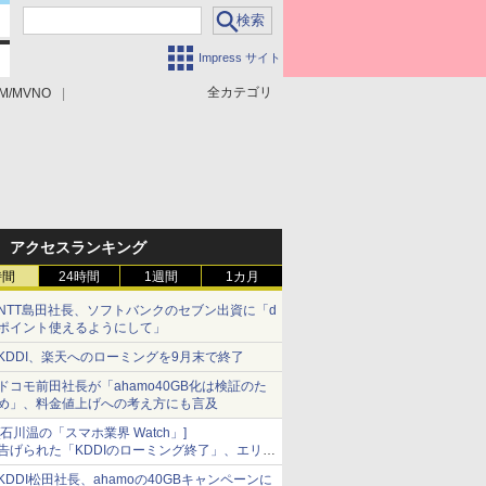
Impress サイト
全カテゴリ
M/MVNO
アクセスランキング
時間
24時間
1週間
1カ月
NTT島田社長、ソフトバンクのセブン出資に「d
ポイント使えるようにして」
KDDI、楽天へのローミングを9月末で終了
ドコモ前田社長が「ahamo40GB化は検証のた
め」、料金値上げへの考え方にも言及
[石川温の「スマホ業界 Watch」]
告げられた「KDDIのローミング終了」、エリア
マップの落とし穴と楽天モバイルの課題
KDDI松田社長、ahamoの40GBキャンペーンに