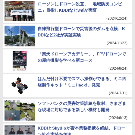
ローソンにドローン設置、「地域防災コンビ
ニ」目指しKDDIなど3者が実証
(2024/12/24)
自律飛行型ドローンで災害後のダムを点検、K
DDIなど2社が実証実験
(2024/11/23)
「楽天ドローンアカデミー」、FPVドローンで
の屋内撮影を学べる新コース
(2024/8/24)
はんだ付け不要でスマホ操作ができる、ミニ四
駆製作キット「ミニHack!」発売
(2024/7/11)
ソフトバンクの災害対策訓練を取材、さまざま
な現場に対応できる新しい機材も開発
(2024/6/13)
KDDIとSkydioが資本業務提携を締結、ドロー
ン社会実装を加速