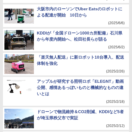
大阪市内のローソンでUber Eatsのロボットに
よる配達が開始 10日から
(2025/6/6)
KDDIが「全国ドローン1000カ所配備」石川県
から年度内開始へ、松田社長らが語る
(2025/6/2)
「楽天無人配送」に新ロボット10台導入、配送
体制を強化
(2025/2/26)
アップルが研究する照明ロボ「ELEGNT」動画
公開、感情あるっぽいものと機械的なものの違
いとは
(2025/2/18)
ドローンで物流維持＆CO2削減、KDDIなど5者
が埼玉県秩父市で実証
(2025/2/12)