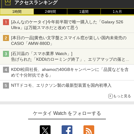
アクセスランキング
1時間
24時間
1週間
1カ月
[みんなのケータイ]今年前半期で唯一購入した「Galaxy S26
Ultra」は万能スマホだと改めて思う
[本日の一品]黄色い文字盤とスマイル窓が楽しい国内未発売の
CASIO「AMW-880D」
[石川温の「スマホ業界 Watch」]
告げられた「KDDIのローミング終了」、エリアマップの落とし
穴と楽天モバイルの課題
KDDI松田社長、ahamoの40GBキャンペーンに「品質などを含
めて十分対抗できる」
NTTドコモ、エリクソン製の最新型装置を国内初導入
もっと見る
ケータイ Watch をフォローする