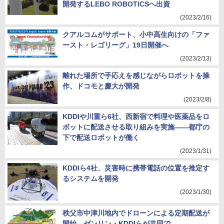
開発するLEBO ROBOTICSへ出資
(2023/2/16)
クアルコムがサポート、小中高生向けの「ファ
ースト・レゴリーグ」19日開催へ
(2023/2/13)
離れた場所で手応えを感じながらロボットを操
作、ドコモと慶大が開発
(2023/2/8)
KDDIや川重ら6社、西新宿で料理や医薬品をロ
ボットに配送させる取り組みを実施――都庁の
下で配送ロボットが働く
(2023/1/31)
KDDIら4社、災害時に携帯電話の位置を推定す
るシステムを開発
(2023/1/30)
秩父市中津川地内でドローンによる定期配送が
開始、ゼンリン・KDDIらが共同で