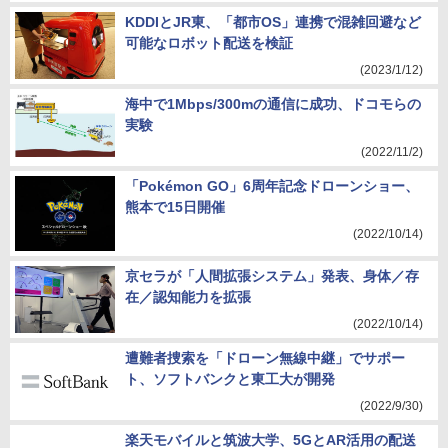
KDDIとJR東、「都市OS」連携で混雑回避など
可能なロボット配送を検証
(2023/1/12)
海中で1Mbps/300mの通信に成功、ドコモらの
実験
(2022/11/2)
「Pokémon GO」6周年記念ドローンショー、
熊本で15日開催
(2022/10/14)
京セラが「人間拡張システム」発表、身体／存
在／認知能力を拡張
(2022/10/14)
遭難者捜索を「ドローン無線中継」でサポー
ト、ソフトバンクと東工大が開発
(2022/9/30)
楽天モバイルと筑波大学、5GとAR活用の配送