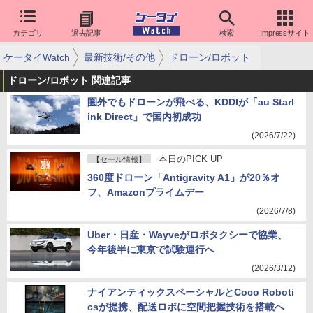
カテゴリ
過去記事
検索
Impressサイト
ケータイWatch
最新技術/その他
ドローン/ロボット
ドローン/ロボット 関連記事
圏外でもドローンが飛べる、KDDIが「au Starl
ink Direct」で国内初成功
(2026/7/22)
本日のPICK UP
【セール情報】
360度ドローン「Antigravity A1」が20％オ
フ、Amazonプライムデー
(2026/7/8)
Uber・日産・Wayveがロボタクシーで協業、
今年後半に東京で試験運行へ
(2026/3/12)
ナイアンティックスペーシャルとCoco Roboti
csが提携、配送ロボに空間把握技術を搭載へ