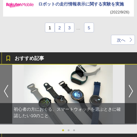
ロボットの走行情報表示に関する実験を実施
(2022/9/26)
1
2
3
…
5
次へ
おすすめ記事
初心者の方におくる、スマートウォッチを選ぶときに確
認したい10のこと
●
●
●