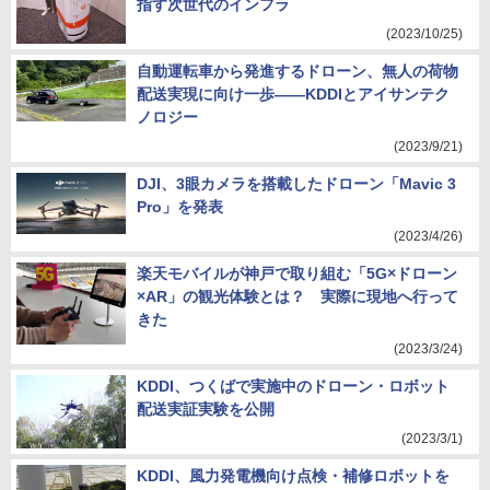
指す次世代のインフラ
(2023/10/25)
自動運転車から発進するドローン、無人の荷物
配送実現に向け一歩――KDDIとアイサンテク
ノロジー
(2023/9/21)
DJI、3眼カメラを搭載したドローン「Mavic 3
Pro」を発表
(2023/4/26)
楽天モバイルが神戸で取り組む「5G×ドローン
×AR」の観光体験とは？ 実際に現地へ行って
きた
(2023/3/24)
KDDI、つくばで実施中のドローン・ロボット
配送実証実験を公開
(2023/3/1)
KDDI、風力発電機向け点検・補修ロボットを