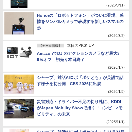
(2026/3/11)
Honorの「ロボットフォン」がついに登場、感
情をジンバルカメラで表現する新しいスマホの
形
(2026/3/2)
本日のPICK UP
【セール情報】
AmazonでDJIのアクションカメラなど最大3
9％オフ 初売り本日終了
(2026/1/7)
シャープ、対話AIロボ「ポケとも」が英語で話
す様子を初公開 CES 2026に出展
(2026/1/5)
災害対応・ドライバー不足の切り札に、KDDI
がJapan Mobility Showで描く「コンビニ×モ
ビリティ」の未来
(2025/11/1)