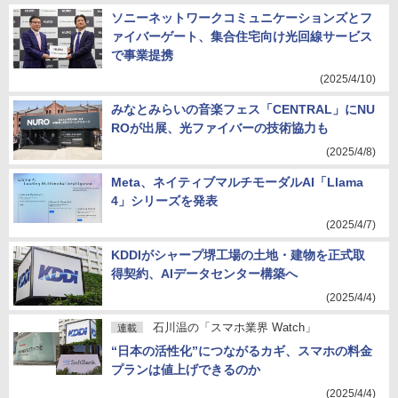
ソニーネットワークコミュニケーションズとフ
ァイバーゲート、集合住宅向け光回線サービス
で事業提携
(2025/4/10)
みなとみらいの音楽フェス「CENTRAL」にNU
ROが出展、光ファイバーの技術協力も
(2025/4/8)
Meta、ネイティブマルチモーダルAI「Llama
4」シリーズを発表
(2025/4/7)
KDDIがシャープ堺工場の土地・建物を正式取
得契約、AIデータセンター構築へ
(2025/4/4)
石川温の「スマホ業界 Watch」
連載
“日本の活性化”につながるカギ、スマホの料金
プランは値上げできるのか
(2025/4/4)