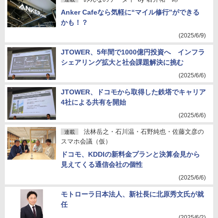
Anker Cafeなら気軽に“マイル修行”ができる
かも！？
(2025/6/9)
JTOWER、5年間で1000億円投資へ インフラ
シェアリング拡大と社会課題解決に挑む
(2025/6/6)
JTOWER、ドコモから取得した鉄塔でキャリア
4社による共有を開始
(2025/6/6)
法林岳之・石川温・石野純也・佐藤文彦の
連載
スマホ会議（仮）
ドコモ、KDDIの新料金プランと決算会見から
見えてくる通信会社の個性
(2025/6/6)
モトローラ日本法人、新社長に北原秀文氏が就
任
(2025/6/2)