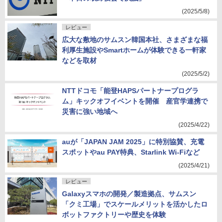
(2025/5/8)
レビュー
広大な敷地のサムスン韓国本社、さまざまな福
利厚生施設やSmartホームが体験できる一軒家
などを取材
(2025/5/2)
NTTドコモ「能登HAPSパートナープログラ
ム」キックオフイベントを開催 産官学連携で
災害に強い地域へ
(2025/4/22)
auが「JAPAN JAM 2025」に特別協賛、充電
スポットやau PAY特典、Starlink Wi-Fiなど
(2025/4/21)
レビュー
Galaxyスマホの開発／製造拠点、サムスン
「クミ工場」でスケールメリットを活かしたロ
ボットファクトリーや歴史を体験