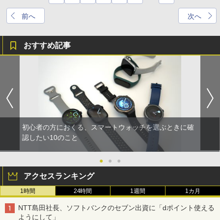
前へ
次へ
おすすめ記事
初心者の方におくる、スマートウォッチを選ぶときに確
認したい10のこと
●
●
●
アクセスランキング
1時間
24時間
1週間
1カ月
NTT島田社長、ソフトバンクのセブン出資に「dポイント使える
ようにして」