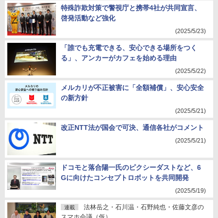
特殊詐欺対策で警視庁と携帯4社が共同宣言、
啓発活動など強化
(2025/5/23)
「誰でも充電できる、安心できる場所をつく
る」、アンカーがカフェを始める理由
(2025/5/22)
メルカリが不正被害に「全額補償」、安心安全
の新方針
(2025/5/21)
改正NTT法が国会で可決、通信各社がコメント
(2025/5/21)
ドコモと落合陽一氏のピクシーダストなど、6
Gに向けたコンセプトロボットを共同開発
(2025/5/19)
法林岳之・石川温・石野純也・佐藤文彦の
連載
スマホ会議（仮）