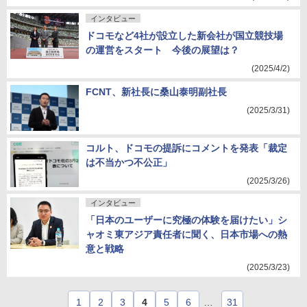
インタビュー
ドコモなど4社が設立した新会社が国立競技場
の運営をスタート 今後の展望は？
(2025/4/2)
FCNT、新社長に桑山泰明副社長
(2025/3/31)
コルト、ドコモの提訴にコメントを発表「裁定
は不当かつ不公正」
(2025/3/26)
インタビュー
「日本のユーザーに究極の体験を届けたい」シ
ャオミ東アジア責任者に聞く、日本市場への熱
意と戦略
(2025/3/23)
1
2
3
4
5
6
…
31