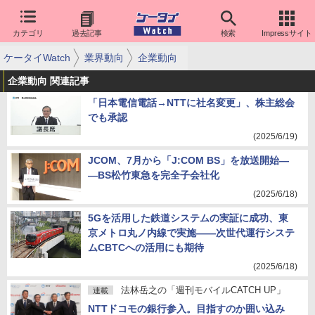
カテゴリ
過去記事
検索
Impressサイト
ケータイWatch
業界動向
企業動向
企業動向 関連記事
「日本電信電話→NTTに社名変更」、株主総会
でも承認
(2025/6/19)
JCOM、7月から「J:COM BS」を放送開始―
―BS松竹東急を完全子会社化
(2025/6/18)
5Gを活用した鉄道システムの実証に成功、東
京メトロ丸ノ内線で実施――次世代運行システ
ムCBTCへの活用にも期待
(2025/6/18)
法林岳之の「週刊モバイルCATCH UP」
連載
NTTドコモの銀行参入。目指すのか囲い込み