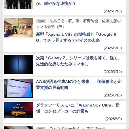
か、緩やかな連携か？
(2025/6/16)
法林岳之・石川温・石野純也・佐藤文彦の
連載
スマホ会議（仮）
新型「Xperia 1 VII」の期待感と「Google I/
O」でチラ見えするデバイスの未来
(2025/6/13)
次期「Galaxy Z」シリーズは最も薄く、軽く、
先進的な折りたたみスマホに
(2025/6/10)
AWSが語る生成AIの今と未来――価値創出と企
業支援の最新動向
(2025/6/10)
グランツーリスモ7に「Xiaomi SU7 Ultra」登
場 コンセプトカーの計画も
(2025/6/9)
みんなのケータイ
by
岩井祐一郎
連載