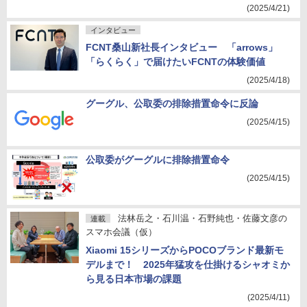
(2025/4/21)
インタビュー
FCNT桑山新社長インタビュー 「arrows」
「らくらく」で届けたいFCNTの体験価値
(2025/4/18)
グーグル、公取委の排除措置命令に反論
(2025/4/15)
公取委がグーグルに排除措置命令
(2025/4/15)
法林岳之・石川温・石野純也・佐藤文彦の
連載
スマホ会議（仮）
Xiaomi 15シリーズからPOCOブランド最新モ
デルまで！ 2025年猛攻を仕掛けるシャオミか
ら見る日本市場の課題
(2025/4/11)