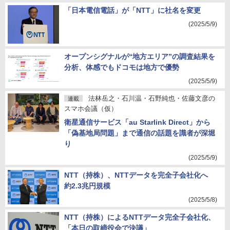
「日本電信電話」が「NTT」に社名を変更
(2025/5/9)
オープンシグナルが“地方エリア”の調査結果を
分析、体感でもドコモは地方で優勢
(2025/5/9)
法林岳之・石川温・石野純也・佐藤文彦の
連載
スマホ会議（仮）
衛星通信サービス「au Starlink Direct」から
「偽基地局問題」まで通信の話題を識者が深堀
り
(2025/5/9)
NTT（持株）、NTTデータを完全子会社化へ
約2.3兆円規模
(2025/5/8)
NTT（持株）によるNTTデータ完全子会社化、
「本日の取締役会で決議」