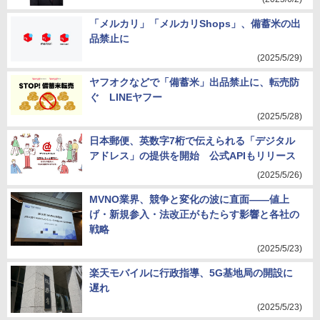
「メルカリ」「メルカリShops」、備蓄米の出
品禁止に
(2025/5/29)
ヤフオクなどで「備蓄米」出品禁止に、転売防
ぐ LINEヤフー
(2025/5/28)
日本郵便、英数字7桁で伝えられる「デジタル
アドレス」の提供を開始 公式APIもリリース
(2025/5/26)
MVNO業界、競争と変化の波に直面――値上
げ・新規参入・法改正がもたらす影響と各社の
戦略
(2025/5/23)
楽天モバイルに行政指導、5G基地局の開設に
遅れ
(2025/5/23)