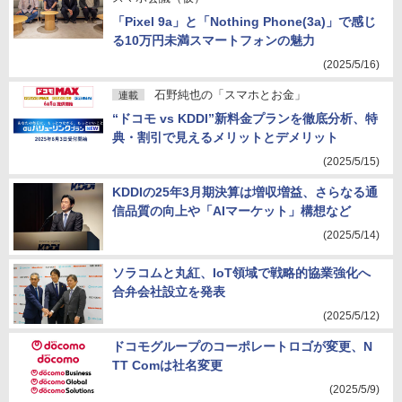
「Pixel 9a」と「Nothing Phone(3a)」で感じ
る10万円未満スマートフォンの魅力
(2025/5/16)
石野純也の「スマホとお金」
連載
“ドコモ vs KDDI”新料金プランを徹底分析、特
典・割引で見えるメリットとデメリット
(2025/5/15)
KDDIの25年3月期決算は増収増益、さらなる通
信品質の向上や「AIマーケット」構想など
(2025/5/14)
ソラコムと丸紅、IoT領域で戦略的協業強化へ
合弁会社設立を発表
(2025/5/12)
ドコモグループのコーポレートロゴが変更、N
TT Comは社名変更
(2025/5/9)