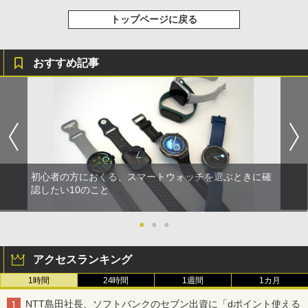
トップページに戻る
おすすめ記事
初心者の方におくる、スマートウォッチを選ぶときに確
認したい10のこと
●
●
●
アクセスランキング
1時間
24時間
1週間
1カ月
NTT島田社長、ソフトバンクのセブン出資に「dポイント使える