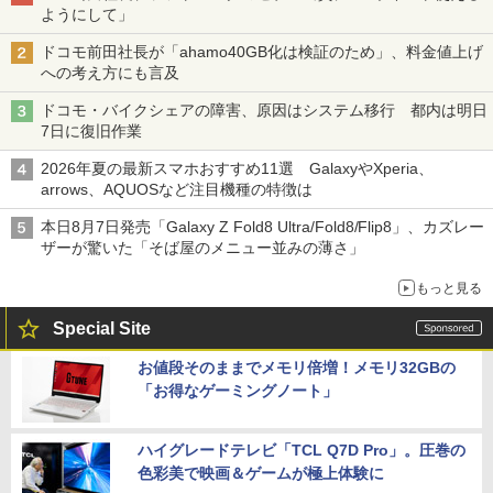
ようにして」
ドコモ前田社長が「ahamo40GB化は検証のため」、料金値上げ
への考え方にも言及
ドコモ・バイクシェアの障害、原因はシステム移行 都内は明日
7日に復旧作業
2026年夏の最新スマホおすすめ11選 GalaxyやXperia、
arrows、AQUOSなど注目機種の特徴は
本日8月7日発売「Galaxy Z Fold8 Ultra/Fold8/Flip8」、カズレー
ザーが驚いた「そば屋のメニュー並みの薄さ」
もっと見る
Special Site
お値段そのままでメモリ倍増！メモリ32GBの
「お得なゲーミングノート」
ハイグレードテレビ「TCL Q7D Pro」。圧巻の
色彩美で映画＆ゲームが極上体験に