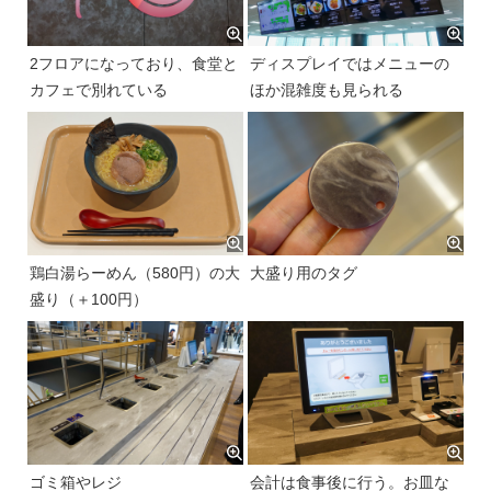
2フロアになっており、食堂と
ディスプレイではメニューの
カフェで別れている
ほか混雑度も見られる
鶏白湯らーめん（580円）の大
大盛り用のタグ
盛り（＋100円）
ゴミ箱やレジ
会計は食事後に行う。お皿な