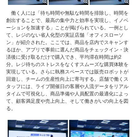
働く人には「待ち時間や無駄な時間を排除し、時間を
創出することで、最高の集中力と効率を実現し、イノベ
ーションを加速する」ことが掲げられている。一例とし
て、レジのない省人化型の実証店舗「オフィスローソ
ン」が紹介された。ここでは、商品を店内でスキャンす
るほか、アプリで事前に選んだ商品をチェックイン・決
済後に受け取るだけで購入でき、平均滞在時間は約2
分。レジ待ちのストレスをなくすスムーズな購買体験を
実現している。さらに執務スペースでは販売ロボットが
回遊し、チームの生産性向上に寄与する。店舗で働くス
タッフには、ライブ開催日の客層や人流データをリアル
タイムで可視化し、商品準備や人員配置の最適化によっ
て、顧客満足度や売上向上、そして働きがいの向上を図
る。