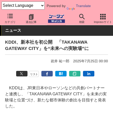
Powered by
Translate
ケータイ Watch
キャリア
au
その他
カテゴリ
過去記事
検索
Impressサイト
ニュース
KDDI、新本社を初公開 「TAKANAWA
GATEWAY CITY」を“未来への実験場”に
岩井 祐一郎
2025年7月25日 00:00
リスト
KDDIは、JR東日本やローソンなどの共創パートナー
と連携し、「TAKANAWA GATEWAY CITY」を未来の実
験場と位置づけ、新たな都市体験の創出を目指すと発表
した。