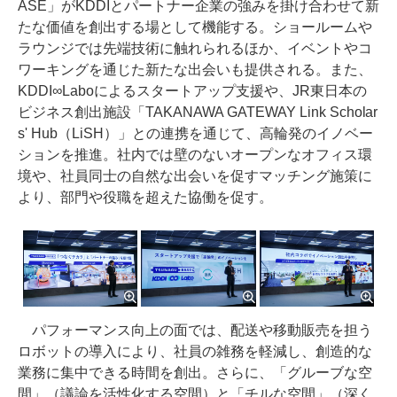
ASE」がKDDIとパートナー企業の強みを掛け合わせて新
たな価値を創出する場として機能する。ショールームや
ラウンジでは先端技術に触れられるほか、イベントやコ
ワーキングを通じた新たな出会いも提供される。また、
KDDI∞Laboによるスタートアップ支援や、JR東日本の
ビジネス創出施設「TAKANAWA GATEWAY Link Scholar
s' Hub（LiSH）」との連携を通じて、高輪発のイノベー
ションを推進。社内では壁のないオープンなオフィス環
境や、社員同士の自然な出会いを促すマッチング施策に
より、部門や役職を超えた協働を促す。
パフォーマンス向上の面では、配送や移動販売を担う
ロボットの導入により、社員の雑務を軽減し、創造的な
業務に集中できる時間を創出。さらに、「グルーブな空
間」（議論を活性化する空間）と「チルな空間」（深く