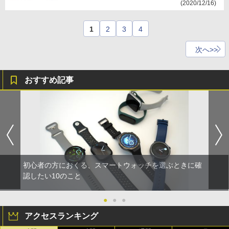
(2020/12/16)
1
2
3
4
次へ>>
おすすめ記事
初心者の方におくる、スマートウォッチを選ぶときに確
認したい10のこと
●
●
●
アクセスランキング