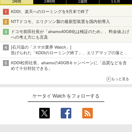
1時間
24時間
1週間
1カ月
KDDI、楽天へのローミングを9月末で終了
NTTドコモ、エリクソン製の最新型装置を国内初導入
ドコモ前田社長が「ahamo40GB化は検証のため」、料金値上げ
への考え方にも言及
[石川温の「スマホ業界 Watch」]
告げられた「KDDIのローミング終了」、エリアマップの落とし
穴と楽天モバイルの課題
KDDI松田社長、ahamoの40GBキャンペーンに「品質などを含
めて十分対抗できる」
もっと見る
ケータイ Watch をフォローする