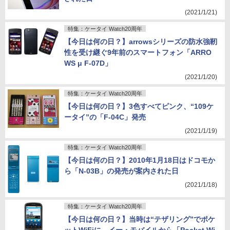
(2021/1/21)
特集：ケータイ Watch20周年
【今日は何の日？】arrowsシリーズの防水強靭
性を受け継ぐ9年前のスマートフォン「ARRO
WS μ F-07D」
(2021/1/20)
特集：ケータイ Watch20周年
【今日は何の日？】3色すべてピンク、“109ケ
ータイ”の「F-04C」発売
(2021/1/19)
特集：ケータイ Watch20周年
【今日は何の日？】2010年1月18日はドコモか
ら「N-03B」の発売が案内された日
(2021/1/18)
特集：ケータイ Watch20周年
【今日は何の日？】当時は“テザリング”でポケ
ットWiFiに、イー・モバイルから「Pocket Wi