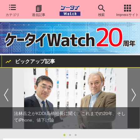
カテゴリ
過去記事
検索
Impressサイト
ピックアップ記事
法林岳之がKDDI高橋社長に聞く、これまでの20年、そし
てiPhone、値下げ論
●
●
●