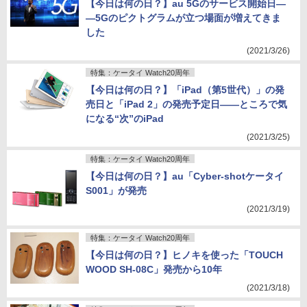
【今日は何の日？】au 5Gのサービス開始日―
―5Gのピクトグラムが立つ場面が増えてきま
した
(2021/3/26)
特集：ケータイ Watch20周年
【今日は何の日？】「iPad（第5世代）」の発
売日と「iPad 2」の発売予定日――ところで気
になる“次”のiPad
(2021/3/25)
特集：ケータイ Watch20周年
【今日は何の日？】au「Cyber-shotケータイ
S001」が発売
(2021/3/19)
特集：ケータイ Watch20周年
【今日は何の日？】ヒノキを使った「TOUCH
WOOD SH-08C」発売から10年
(2021/3/18)