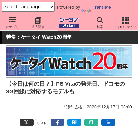
Powered by
Translate
ケータイ Watch
周辺機器/アクセサリー
その他
カテゴリ
過去記事
検索
Impressサイト
特集：ケータイ Watch20周年
【今日は何の日？】PS Vitaの発売日、ドコモの
3G回線に対応するモデルも
竹野 弘祐
2020年12月17日 06:00
リスト