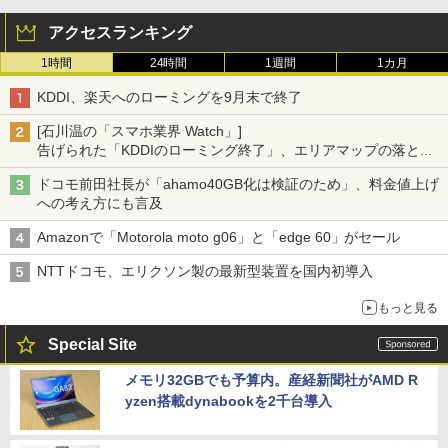
アクセスランキング
1時間
24時間
1週間
1カ月
KDDI、楽天へのローミングを9月末で終了
[石川温の「スマホ業界 Watch」]
告げられた「KDDIのローミング終了」、エリアマップの落とし
穴と楽天モバイルの課題
ドコモ前田社長が「ahamo40GB化は検証のため」、料金値上げ
への考え方にも言及
Amazonで「Motorola moto g06」と「edge 60」がセール
NTTドコモ、エリクソン製の最新型装置を国内初導入
もっと見る
Special Site
メモリ32GBでも予算内。産経新聞社がAMD R
yzen搭載dynabookを2千台導入