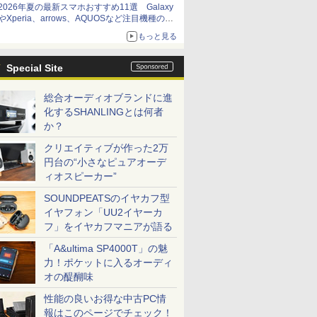
2026年夏の最新スマホおすすめ11選 Galaxy
やXperia、arrows、AQUOSなど注目機種の特
徴は
もっと見る
Special Site
総合オーディオブランドに進
化するSHANLINGとは何者
か？
クリエイティブが作った2万
円台の“小さなピュアオーデ
ィオスピーカー”
SOUNDPEATSのイヤカフ型
イヤフォン「UU2イヤーカ
フ」をイヤカフマニアが語る
「A&ultima SP4000T」の魅
力！ポケットに入るオーディ
オの醍醐味
性能の良いお得な中古PC情
報はこのページでチェック！