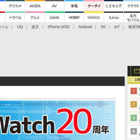
バイル
UQ
楽天
iPhone (iOS)
Android
5G
IoT
格安SI
アクセサリー
業界動向
法人向け
最新技術/その他
1