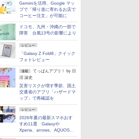
Geminiを活用、Google マッ
プで「帰り道に寄れるお店で
コーヒー注文」が可能に
ドコモ、九州・沖縄の一部で
障害 台風13号の影響により
レビュー
「Galaxy Z Fold8」クイック
フォトレビュー
てっぱんアプリ！
by
日
連載
沼 諭史
災害リスクが増す季節、国土
交通省のアプリ「ハザードマ
ップ」で再確認を
レビュー
2026年夏の最新スマホおす
すめ11選 Galaxyや
Xperia、arrows、AQUOSな
ど注目機種の特徴は