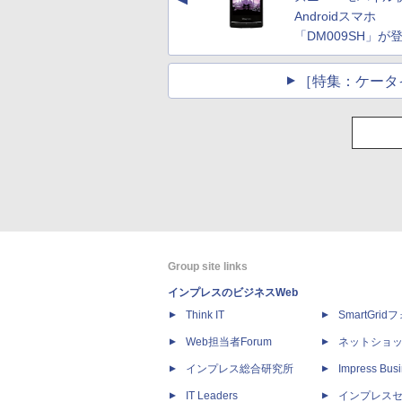
▲
Androidスマホ
「DM009SH」が
［特集：ケータイ
Group site links
インプレスのビジネスWeb
Think IT
SmartGri
Web担当者Forum
ネットショ
インプレス総合研究所
Impress Busi
IT Leaders
インプレス