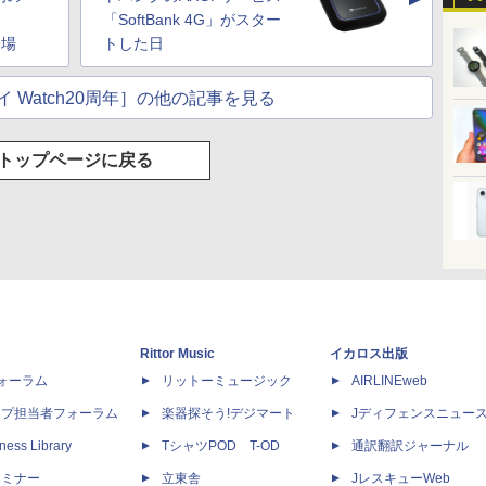
▲
「SoftBank 4G」がスター
登場
トした日
 Watch20周年］の他の記事を見る
トップページに戻る
Rittor Music
イカロス出版
dフォーラム
リットーミュージック
AIRLINEweb
ップ担当者フォーラム
楽器探そう!デジマート
Jディフェンスニュー
ness Library
TシャツPOD T-OD
通訳翻訳ジャーナル
セミナー
立東舎
JレスキューWeb