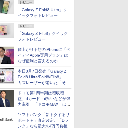
レビュー
「Galaxy Z Fold8 Ultra」ク
イックフォトレビュー
レビュー
「Galaxy Z Flip8」クイック
フォトレビュー
値上がり予想のiPhoneに「ペ
イディApple専用プラン」は
なぜ便利と言えるのか
本日8月7日発売「Galaxy Z
Fold8 Ultra/Fold8/Flip8」、
カズレーザーが驚いた「そば
屋のメニュー並みの薄さ」
ドコモ第1四半期は増収増
益、dカード・d払いなどが強
力牽引 「ドコモMAX」は
400万契約突破
ソフトバンク「新トクするサ
ポート＋」査定改定、「Dラ
ンク」なら最大4.4万円負担