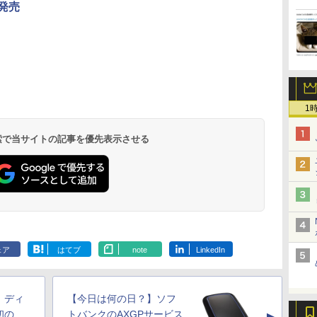
日発売
1
 検索で当サイトの記事を優先表示させる
ェア
はてブ
note
LinkedIn
】ディ
【今日は何の日？】ソフ
初の
トバンクのAXGPサービス