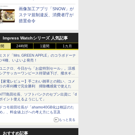
画像加工アプリ「SNOW」が
ステマ規制違反、消費者庁が
措置命令
Impress Watchシリーズ 人気記事
時間
24時間
1週間
1カ月
ミスド「Mrs. GREEN APPLE」のコラボドーナ
ツ4種、いよいよ発売！
ユニクロ、今日から「お盆特別セール」。涼感
シアサッカーワンピース待望値下げ、撥水ギア
ショーツは1990円に
【家電レビュー】手ごわい雑草との戦い、コメ
リの草刈機で完全勝利 掃除機感覚で使えた
NTT島田社長、ソフトバンクのセブン出資に「d
ポイント使えるようにして」
ドコモ前田社長が「ahamo40GB化は検証のた
め」、料金値上げへの考え方にも言及
もっと見る
おすすめ記事