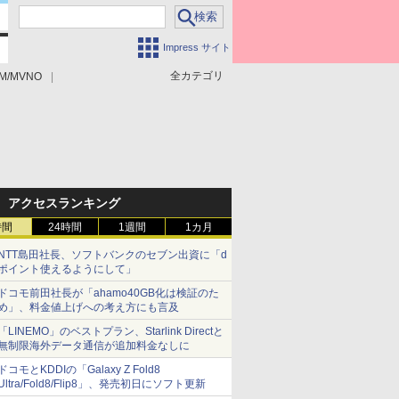
Impress サイト
全カテゴリ
M/MVNO
アクセスランキング
時間
24時間
1週間
1カ月
NTT島田社長、ソフトバンクのセブン出資に「d
ポイント使えるようにして」
ドコモ前田社長が「ahamo40GB化は検証のた
め」、料金値上げへの考え方にも言及
「LINEMO」のベストプラン、Starlink Directと
無制限海外データ通信が追加料金なしに
ドコモとKDDIの「Galaxy Z Fold8
Ultra/Fold8/Flip8」、発売初日にソフト更新