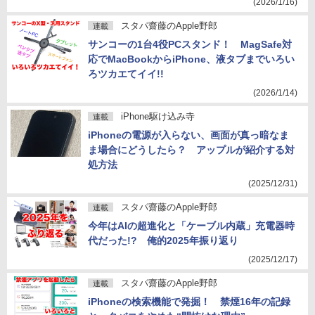
(2026/1/16)
スタパ齋藤のApple野郎
連載
サンコーの1台4役PCスタンド！ MagSafe対
応でMacBookからiPhone、液タブまでいろい
ろツカエてイイ!!
(2026/1/14)
iPhone駆け込み寺
連載
iPhoneの電源が入らない、画面が真っ暗なま
ま場合にどうしたら？ アップルが紹介する対
処方法
(2025/12/31)
スタパ齋藤のApple野郎
連載
今年はAIの超進化と「ケーブル内蔵」充電器時
代だった!? 俺的2025年振り返り
(2025/12/17)
スタパ齋藤のApple野郎
連載
iPhoneの検索機能で発掘！ 禁煙16年の記録