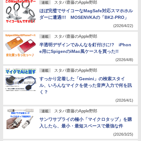
スタパ齋藤のApple野郎
連載
ほぼ完璧でサイコーなMagSafe対応スマホホル
ダーに遭遇!!! MOSENVKAの「BK2-PRO」
(2026/4/22)
スタパ齋藤のApple野郎
連載
半透明デザインでみんなを釘付けに!? iPhon
e用にSpigenのiMac風ケースを買った!!
(2026/4/8)
スタパ齋藤のApple野郎
連載
すっかり定着した「Gemini」の検索スタイ
ル、いろんなマイクを使った音声入力で何を訊
く？
(2026/4/1)
スタパ齋藤のApple野郎
連載
サンワサプライの極小「マイクロタップ」を購
入したら、最小・最短スペースで最強な件
(2026/3/25)