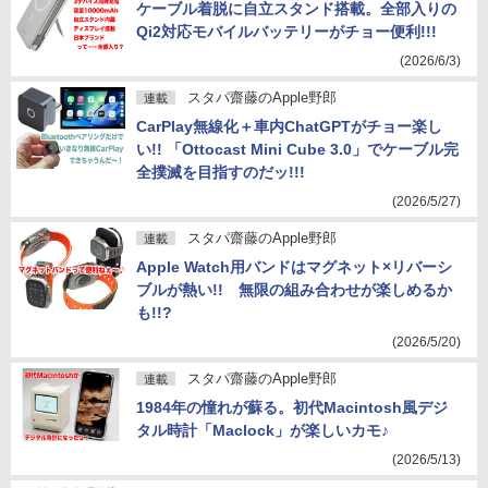
ケーブル着脱に自立スタンド搭載。全部入りの
Qi2対応モバイルバッテリーがチョー便利!!!
(2026/6/3)
スタパ齋藤のApple野郎
連載
CarPlay無線化＋車内ChatGPTがチョー楽し
い!! 「Ottocast Mini Cube 3.0」でケーブル完
全撲滅を目指すのだッ!!!
(2026/5/27)
スタパ齋藤のApple野郎
連載
Apple Watch用バンドはマグネット×リバーシ
ブルが熱い!! 無限の組み合わせが楽しめるか
も!!?
(2026/5/20)
スタパ齋藤のApple野郎
連載
1984年の憧れが蘇る。初代Macintosh風デジ
タル時計「Maclock」が楽しいカモ♪
(2026/5/13)