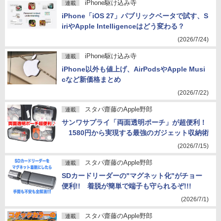
iPhone駆け込み寺
連載
iPhone「iOS 27」パブリックベータで試す、S
iriやApple Intelligenceはどう変わる？
(2026/7/24)
iPhone駆け込み寺
連載
iPhone以外も値上げ、AirPodsやApple Musi
cなど新価格まとめ
(2026/7/22)
スタパ齋藤のApple野郎
連載
サンワサプライ「両面透明ポーチ」が超便利！
1580円から実現する最強のガジェット収納術
(2026/7/15)
スタパ齋藤のApple野郎
連載
SDカードリーダーの"マグネット化"がチョー
便利!! 着脱が簡単で端子も守られるぞ!!!
(2026/7/1)
スタパ齋藤のApple野郎
連載