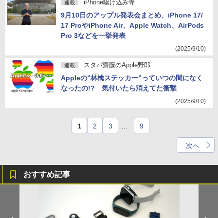
iPhone駆け込み寺
連載
9月10日のアップル発表会まとめ、iPhone 17/
17 ProやiPhone Air、Apple Watch、AirPods
Pro 3などを一挙発表
(2025/9/10)
スタパ齋藤のApple野郎
連載
Appleの”林檎ステッカー”っていつの間になく
なったの!? 気付いたら消えてた衝撃
(2025/9/10)
1
2
3
…
9
次へ
おすすめ記事