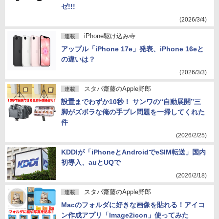
ゼ!!!
(2026/3/4)
iPhone駆け込み寺
連載
アップル「iPhone 17e」発表、iPhone 16eと
の違いは？
(2026/3/3)
スタパ齋藤のApple野郎
連載
設置までわずか10秒！ サンワの“自動展開”三
脚がズボラな俺の手ブレ問題を一掃してくれた
件
(2026/2/25)
KDDIが「iPhoneとAndroidでeSIM転送」国内
初導入、auとUQで
(2026/2/18)
スタパ齋藤のApple野郎
連載
Macのフォルダに好きな画像を貼れる！アイコ
ン作成アプリ「Image2icon」使ってみた