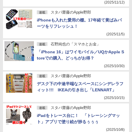
(2025/11/12)
スタパ齋藤のApple野郎
連載
iPhoneも入れた愛用の棚。17年経て黄ばみパ
ーツをリフレッシュ！
(2025/11/5)
石野純也の「スマホとお金」
連載
「iPhone 16」はワイモバイル／UQかApple S
toreでの購入、どっちがお得？
(2025/10/30)
スタパ齋藤のApple野郎
連載
デスク下の中途半端なスペースにシンデレラフ
ィット!!! IKEAの引き出し「LENNART」
(2025/10/15)
スタパ齋藤のApple野郎
連載
iPadをトレース台に！ 「トレーシングマッ
ト」アプリで塗り絵が捗るぅぅぅ
(2025/10/8)