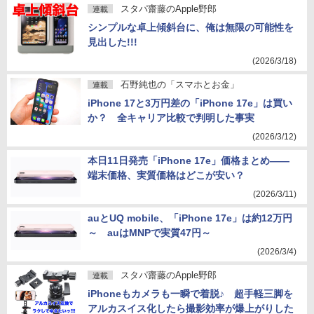
スタパ齋藤のApple野郎
連載
シンプルな卓上傾斜台に、俺は無限の可能性を
見出した!!!
(2026/3/18)
石野純也の「スマホとお金」
連載
iPhone 17と3万円差の「iPhone 17e」は買い
か？ 全キャリア比較で判明した事実
(2026/3/12)
本日11日発売「iPhone 17e」価格まとめ――
端末価格、実質価格はどこが安い？
(2026/3/11)
auとUQ mobile、「iPhone 17e」は約12万円
～ auはMNPで実質47円～
(2026/3/4)
スタパ齋藤のApple野郎
連載
iPhoneもカメラも一瞬で着脱♪ 超手軽三脚を
アルカスイス化したら撮影効率が爆上がりした