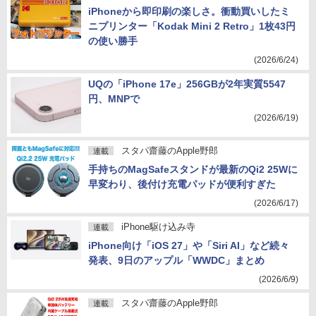
iPhoneから即印刷の楽しさ。衝動買いしたミ
ニプリンター「Kodak Mini 2 Retro」1枚43円
の使い勝手
(2026/6/24)
UQの「iPhone 17e」256GBが2年実質5547
円、MNPで
(2026/6/19)
スタパ齋藤のApple野郎
連載
手持ちのMagSafeスタンドが最新のQi2 25Wに
早変わり、後付け充電パッドが便利すぎた
(2026/6/17)
iPhone駆け込み寺
連載
iPhone向け「iOS 27」や「Siri AI」など続々
発表、9日のアップル「WWDC」まとめ
(2026/6/9)
スタパ齋藤のApple野郎
連載