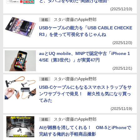
と、タバコをやめた“間抜けな理由”
(2025/12/10)
スタパ齋藤のApple野郎
連載
USBケーブルの能力を「USB CABLE CHECKE
R3」を使って可視化するじゃんね
(2025/12/3)
auとUQ mobile、MNPで認定中古「iPhone 1
4/SE（第3世代）」が実質47円
(2025/12/1)
スタパ齋藤のApple野郎
連載
USB-Cケーブルにもなるスマホストラップをサ
ンワサプライで発見！ 耐久性も気になり買っ
てみた
(2025/11/19)
スタパ齋藤のApple野郎
連載
AIが雑務を消してくれる！ OM-5とiPhoneで
完結する俺的お手軽商品撮影