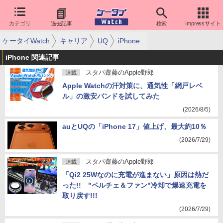
カテゴリ
過去記事
検索
Impressサイト
ケータイWatch
キャリア
UQ
iPhone
iPhone 関連記事
スタパ齋藤のApple野郎
連載
Apple Watchの汗対策に、通気性「網戸レベ
ル」の激安バンドを試してみた
(2026/8/5)
auとUQの「iPhone 17」値上げ、最大約10％
(2026/7/29)
スタパ齋藤のApple野郎
連載
「Qi2 25Wなのに充電が進まない」原因は熱だ
った!! "ペルチェ＆ファン"冷却で爆速充電を
取り戻す!!!
(2026/7/29)