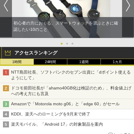
初心者の方におくる、スマートウォッチを選ぶときに確
認したい10のこと
●
●
●
アクセスランキング
1時間
24時間
1週間
1カ月
NTT島田社長、ソフトバンクのセブン出資に「dポイント使える
ようにして」
ドコモ前田社長が「ahamo40GB化は検証のため」、料金値上げ
への考え方にも言及
Amazonで「Motorola moto g06」と「edge 60」がセール
KDDI、楽天へのローミングを9月末で終了
楽天モバイル、「Android 17」の対象製品を案内