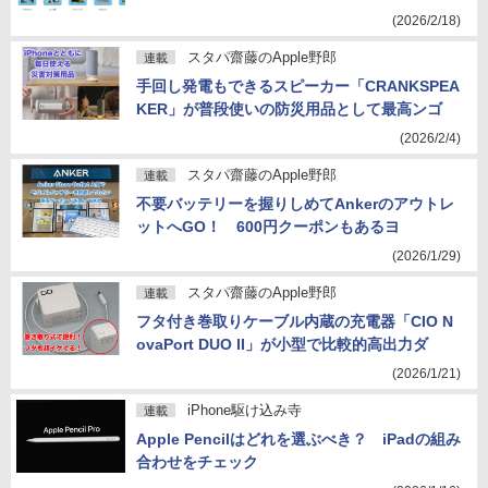
(2026/2/18)
スタパ齋藤のApple野郎
連載
手回し発電もできるスピーカー「CRANKSPEA
KER」が普段使いの防災用品として最高ンゴ
(2026/2/4)
スタパ齋藤のApple野郎
連載
不要バッテリーを握りしめてAnkerのアウトレ
ットへGO！ 600円クーポンもあるヨ
(2026/1/29)
スタパ齋藤のApple野郎
連載
フタ付き巻取りケーブル内蔵の充電器「CIO N
ovaPort DUO II」が小型で比較的高出力ダ
(2026/1/21)
iPhone駆け込み寺
連載
Apple Pencilはどれを選ぶべき？ iPadの組み
合わせをチェック