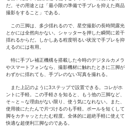
だ。その用途とは「最小限の準備で手ブレを抑えた商品
撮影をすること」である。
この三脚は、多少揺れるので、星空撮影の長時間露光
とかには全然向かない。シャッターを押した瞬間に若干
揺れるからだ。しかしある程度明るい状況で手ブレを抑
えるのには有用。
特に手ブレ補正機構を搭載した今時のデジタルカメラ
やスマートフォンなら、撮影機材に触れたときに三脚が
わずかに揺れても、手ブレのない写真を撮れる。
また上記のように3ステップで設置できる。コレがホ
ントに手軽。この手軽さを知ると、もう他の三脚など、
そ～と～な理由がない限り、使う気になれない。また、
使用後にたたんで片づけるのも手軽。ポールを短くして
脚をカチャッとたたむ程度。全体的に超絶手軽に使えて
快適な超便利三脚なのである。