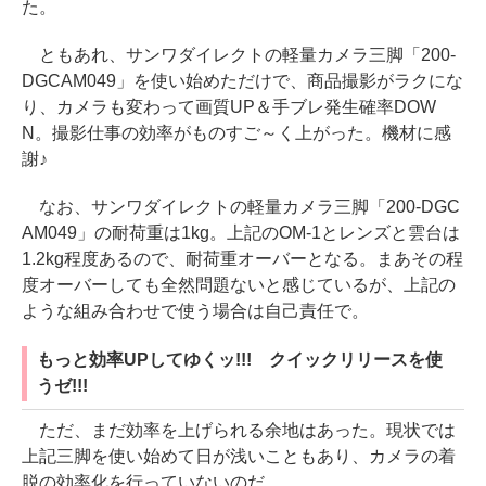
た。
ともあれ、サンワダイレクトの軽量カメラ三脚「200-
DGCAM049」を使い始めただけで、商品撮影がラクにな
り、カメラも変わって画質UP＆手ブレ発生確率DOW
N。撮影仕事の効率がものすご～く上がった。機材に感
謝♪
なお、サンワダイレクトの軽量カメラ三脚「200-DGC
AM049」の耐荷重は1kg。上記のOM-1とレンズと雲台は
1.2kg程度あるので、耐荷重オーバーとなる。まあその程
度オーバーしても全然問題ないと感じているが、上記の
ような組み合わせで使う場合は自己責任で。
もっと効率UPしてゆくッ!!! クイックリリースを使
うゼ!!!
ただ、まだ効率を上げられる余地はあった。現状では
上記三脚を使い始めて日が浅いこともあり、カメラの着
脱の効率化を行っていないのだ。