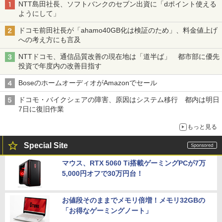
NTT島田社長、ソフトバンクのセブン出資に「dポイント使える
ようにして」
ドコモ前田社長が「ahamo40GB化は検証のため」、料金値上げ
への考え方にも言及
NTTドコモ、通信品質改善の現在地は「道半ば」 都市部に優先
投資で年度内の改善目指す
BoseのホームオーディオがAmazonでセール
ドコモ・バイクシェアの障害、原因はシステム移行 都内は明日
7日に復旧作業
もっと見る
Special Site
マウス、RTX 5060 Ti搭載ゲーミングPCが7万
5,000円オフで30万円台！
お値段そのままでメモリ倍増！メモリ32GBの
「お得なゲーミングノート」