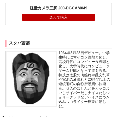
軽量カメラ三脚 200-DGCAM049
楽天で購入
スタパ齋藤
1964年8月28日デビュー。中学
生時代にマイコン野郎と化し、
高校時代にコンピュータ野郎と
化し、大学時代にコンピュータ
ゲーム野郎となって道を誤る。
特技は太股の肉離れや乱文乱筆
や電池の液漏れと20時間以上の
連続睡眠の自称衝動買い技術
者。収入のほとんどをカッコよ
いしサイバーだしナイスだしジ
ョリーグッドなデバイスにつぎ
込みつつライター稼業に勤し
む。