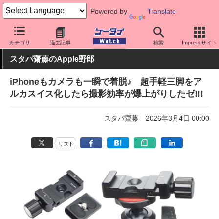
Powered by
Translate
ケータイ Watch
周辺機器/アクセサリー
テレワーク/在宅勤務
カテゴリ
過去記事
検索
Impressサイト
スタパ齋藤のApple野郎
iPhoneもカメラも一瞬で着脱♪ 超手軽三脚をア
ルカスイス化したら撮影効率が爆上がりしたゼ!!!
スタパ齋藤
2026年3月4日 00:00
リスト