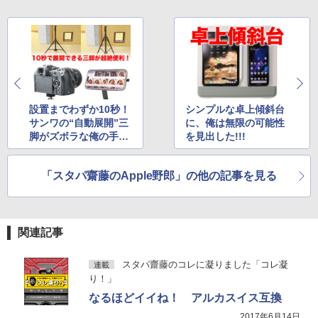
設置までわずか10秒！
シンプルな卓上傾斜台
サンワの“自動展開”三
に、俺は無限の可能性
脚がズボラな俺の手ブ
を見出した!!!
レ問題を一掃してくれ
た件
「スタパ齋藤のApple野郎」の他の記事を見る
関連記事
スタパ齋藤のコレに凝りました「コレ凝
連載
り！」
なるほどイイね！ アルカスイス互換
2017年6月14日