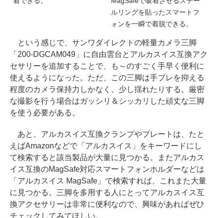
着できる。
MagSafeで吸着させるスチー
ルリングを貼ったスマートフ
ォンを一瞬で着脱できる。
という感じで、サンワダイレクトの軽量カメラ三脚
「200-DGCAM049」に自由雲台とアルカスイス互換アク
セサリーを追加することで、も～のすごく手早く便利に
使えるようになった。ただ、この三脚は手ブレを抑える
程度のカメラ保持力しかなく、少し揺れたりする。厳密
な撮影を行う場合はガッシリ＆シッカリした頑丈な三脚
を使う必要がある。
あと、アルカスイス互換クランプやプレートは、たと
えばAmazonなどで「アルカスイス」をキーワードにし
て検索すると該当製品が大量に見つかる。またアルカス
イス互換のMagSafe対応スマートフォンホルダーなどは
「アルカスイス MagSafe」で検索すれば、これまた大量
に見つかる。三脚を多用する人にとってアルカスイス互
換アクセサリーは非常に便利なので、興味があればぜひ
チェックしてみてほしい。