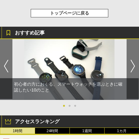
トップページに戻る
おすすめ記事
初心者の方におくる、スマートウォッチを選ぶときに確
認したい10のこと
●
●
●
アクセスランキング
1時間
24時間
1週間
1カ月