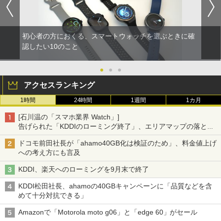
初心者の方におくる、スマートウォッチを選ぶときに確
認したい10のこと
●
●
●
アクセスランキング
1時間
24時間
1週間
1カ月
[石川温の「スマホ業界 Watch」]
告げられた「KDDIのローミング終了」、エリアマップの落とし
穴と楽天モバイルの課題
ドコモ前田社長が「ahamo40GB化は検証のため」、料金値上げ
への考え方にも言及
KDDI、楽天へのローミングを9月末で終了
KDDI松田社長、ahamoの40GBキャンペーンに「品質などを含
めて十分対抗できる」
Amazonで「Motorola moto g06」と「edge 60」がセール