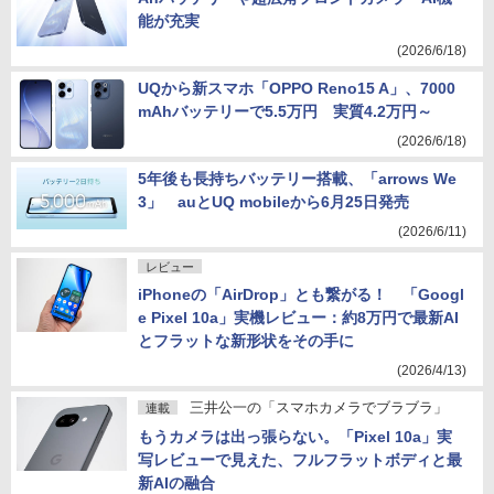
能が充実
(2026/6/18)
UQから新スマホ「OPPO Reno15 A」、7000
mAhバッテリーで5.5万円 実質4.2万円～
(2026/6/18)
5年後も長持ちバッテリー搭載、「arrows We
3」 auとUQ mobileから6月25日発売
(2026/6/11)
レビュー
iPhoneの「AirDrop」とも繋がる！ 「Googl
e Pixel 10a」実機レビュー：約8万円で最新AI
とフラットな新形状をその手に
(2026/4/13)
三井公一の「スマホカメラでブラブラ」
連載
もうカメラは出っ張らない。「Pixel 10a」実
写レビューで見えた、フルフラットボディと最
新AIの融合