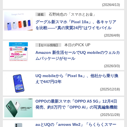
(2026/4/13)
石野純也の「スマホとお金」
連載
グーグル新スマホ「Pixel 10a」、各キャリア
を比較――“真の実質24円”はワイモバイル
(2026/4/9)
本日のPICK UP
【セール情報】
Amazon 新生活セールでUQ mobileのウェルカ
ムパッケージがセール
(2026/3/3)
UQ mobileから「Pixel 9a」、他社から乗り換
えで447円/2年
(2025/12/18)
OPPOの最新スマホ「OPPO A5 5G」12月4日
発売、約3万円で「OPPO AI」の写真編集機能
(2025/11/28)
auとUQの「arrows We2」「らくらくスマー