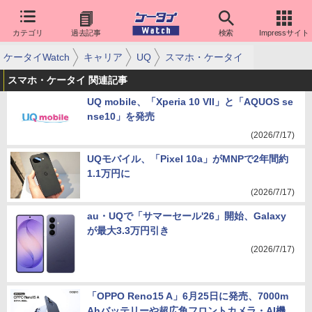
カテゴリ
過去記事
検索
Impressサイト
ケータイWatch
キャリア
UQ
スマホ・ケータイ
スマホ・ケータイ 関連記事
UQ mobile、「Xperia 10 VII」と「AQUOS se
nse10」を発売
(2026/7/17)
UQモバイル、「Pixel 10a」がMNPで2年間約
1.1万円に
(2026/7/17)
au・UQで「サマーセール'26」開始、Galaxy
が最大3.3万円引き
(2026/7/17)
「OPPO Reno15 A」6月25日に発売、7000m
Ahバッテリーや超広角フロントカメラ・AI機