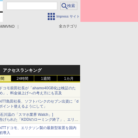
Impress サイト
全カテゴリ
M/MVNO
アクセスランキング
時間
24時間
1週間
1カ月
ドコモ前田社長が「ahamo40GB化は検証のた
め」、料金値上げへの考え方にも言及
NTT島田社長、ソフトバンクのセブン出資に「d
ポイント使えるようにして」
[石川温の「スマホ業界 Watch」]
告げられた「KDDIのローミング終了」、エリア
マップの落とし穴と楽天モバイルの課題
NTTドコモ、エリクソン製の最新型装置を国内
初導入