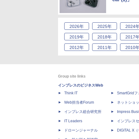
2026
年
2025
年
2024
2019
年
2018
年
2017
2012
年
2011
年
2010
Group site links
インプレスのビジネスWeb
Think IT
SmartGri
Web担当者Forum
ネットショ
インプレス総合研究所
Impress Busi
IT Leaders
インプレス
ドローンジャーナル
DIGITAL