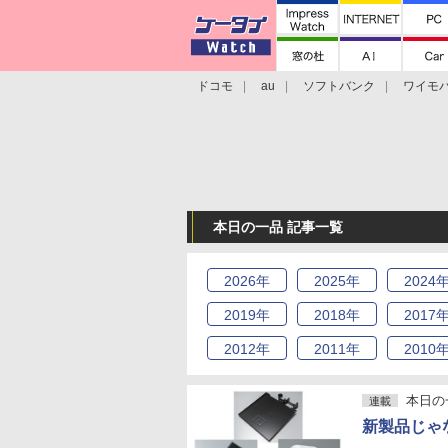
ドコモ
au
ソフトバンク
ワイモ
格安スマホ/SIMフリースマホ
周辺機器/
本日の一品 記事一覧
2026
年
2025
年
2024
2019
年
2018
年
2017
2012
年
2011
年
2010
本日の
連載
新製品じゃ