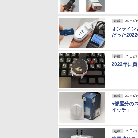
本日の
連載
オンライン
だった202
本日の
連載
2022年
本日の
連載
5部屋分の
イッチ」
本日の
連載