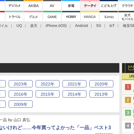
バイル
UQ
楽天
iPhone (iOS)
Android
5G
IoT
格安SI
アクセサリー
業界動向
法人向け
最新技術/その他
1
年
2023
年
2022
年
2021
年
2020
年
年
2016
年
2015
年
2014
年
2013
年
年
2009
年
一品
by
山口 真弘
ないけれど……今年買ってよかった「一品」ベスト3