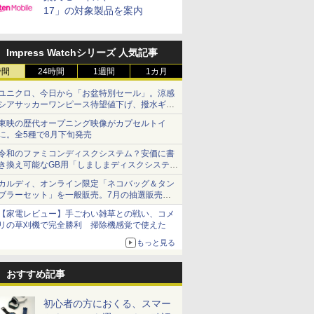
17」の対象製品を案内
Impress Watchシリーズ 人気記事
時間
24時間
1週間
1カ月
ユニクロ、今日から「お盆特別セール」。涼感
シアサッカーワンピース待望値下げ、撥水ギア
ショーツは1990円に
東映の歴代オープニング映像がカプセルトイ
に。全5種で8月下旬発売
令和のファミコンディスクシステム？安価に書
き換え可能なGB用「しましまディスクシステ
ム」
カルディ、オンライン限定「ネコバッグ＆タン
ブラーセット」を一般販売。7月の抽選販売の
当選無効分
【家電レビュー】手ごわい雑草との戦い、コメ
リの草刈機で完全勝利 掃除機感覚で使えた
もっと見る
おすすめ記事
初心者の方におくる、スマー