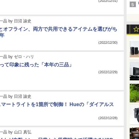
(2022/12/31)
一品
by
日沼 諭史
とオフライン、両方で共用できるアイテムを選びがち
2年
(2022/12/30)
一品
by
ゼロ・ハリ
に買って印象に残った「本年の三品」
(2022/12/29)
一品
by
日沼 諭史
スマートライトを1箇所で制御！ Hueの「ダイアルス
(2022/12/28)
一品
by
山口 真弘