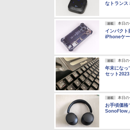
なトランス
本日の
連載
インパクト
iPhoneケ
本日の
連載
年末になっ
セット202
本日の
連載
お手頃価格で
SonoFlow