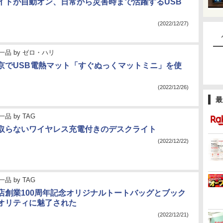
イトが自動オン、日常から災害時まで活躍するUSB
(2022/12/27)
一品
by
ゼロ・ハリ
京でUSB電熱マット「すぐぬっくマットミニ」を使
(2022/12/26)
最
一品
by
TAG
取らないワイヤレス充電付きのデスクライト
(2022/12/22)
一品
by
TAG
店創業100周年記念オリジナルトートバッグとブック
オリティに魅了された
(2022/12/21)