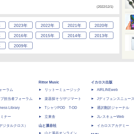
(2022/12/1)
年
2023
年
2022
年
2021
年
2020
年
年
2016
年
2015
年
2014
年
2013
年
年
2009
年
Rittor Music
イカロス出版
dフォーラム
リットーミュージック
AIRLINEweb
ップ担当者フォーラム
楽器探そう!デジマート
Jディフェンスニュー
ness Library
TシャツPOD T-OD
通訳翻訳ジャーナル
セミナー
立東舎
JレスキューWeb
 X（デジタルクロス）
山と溪谷社
イカロスアカデミー
山と溪谷オンライン