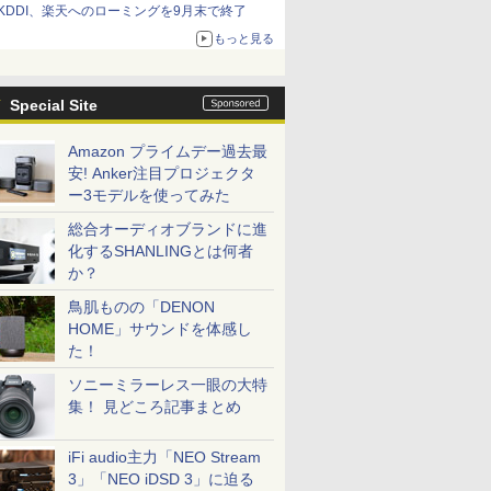
KDDI、楽天へのローミングを9月末で終了
もっと見る
Special Site
Amazon プライムデー過去最
安! Anker注目プロジェクタ
ー3モデルを使ってみた
総合オーディオブランドに進
化するSHANLINGとは何者
か？
鳥肌ものの「DENON
HOME」サウンドを体感し
た！
ソニーミラーレス一眼の大特
集！ 見どころ記事まとめ
iFi audio主力「NEO Stream
3」「NEO iDSD 3」に迫る