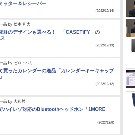
ミッター＆レシーバー
(2022/12/14)
一品
by
松本 和大
抜群のデザインも選べる！ 「CASETiFY」の
ース
(2022/12/13)
一品
by
ゼロ・ハリ
て買ったカレンダーの逸品「カレンダーキーキャップ
3」
(2022/12/12)
一品
by
大和哲
ハイレゾ対応のBluetoothヘッドホン「1MORE
」
(2022/12/8)