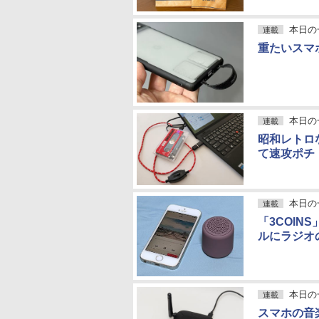
本日の
連載
重たいスマ
本日の
連載
昭和レトロ
て速攻ポチ
本日の
連載
「3COIN
ルにラジオ
本日の
連載
スマホの音