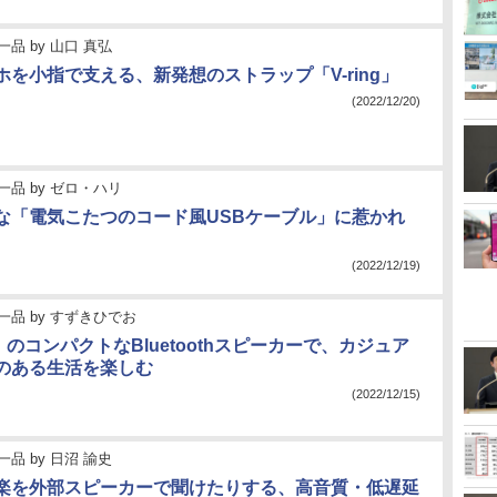
一品
by
山口 真弘
ホを小指で支える、新発想のストラップ「V-ring」
(2022/12/20)
一品
by
ゼロ・ハリ
な「電気こたつのコード風USBケーブル」に惹かれ
(2022/12/19)
一品
by
すずきひでお
S」のコンパクトなBluetoothスピーカーで、カジュア
のある生活を楽しむ
(2022/12/15)
一品
by
日沼 諭史
楽を外部スピーカーで聞けたりする、高音質・低遅延