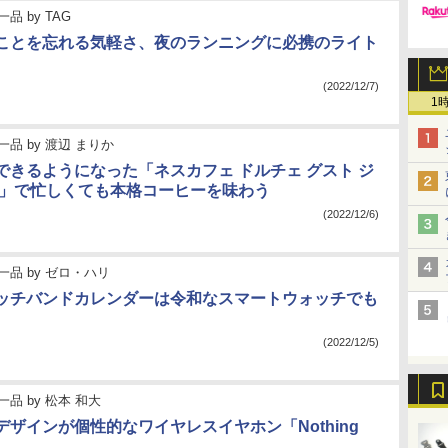
一品
by
TAG
ことを忘れる気軽さ、夜のランニングに必携のライト
(2022/12/7)
1
一品
by
渡辺 まりか
できるようになった「ネスカフェ ドルチェ グスト ジ
ス」で忙しくても本格コーヒーを味わう
(2022/12/6)
一品
by
ゼロ・ハリ
ッチバンドカレンダーは令和なスマートウォッチでも
(2022/12/5)
一品
by
松本 和大
デザインが個性的なワイヤレスイヤホン「Nothing