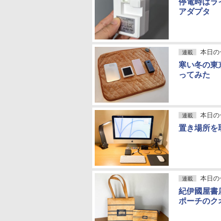
停電時はラ
アダプタ
本日の
連載
寒い冬の東
ってみた
本日の
連載
置き場所を
本日の
連載
紀伊國屋書
ポーチのク