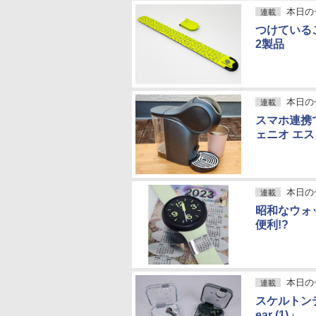
本日の
連載
つけている
2製品
本日の
連載
スマホ連携
ェニオ エ
本日の
連載
昭和なウォ
便利!?
本日の
連載
スケルトン
ear (1)」