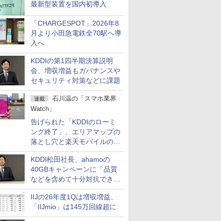
最新型装置を国内初導入
「CHARGESPOT」2026年8
月より小田急電鉄全70駅へ導
入へ
KDDIの第1四半期決算説明
会、増収増益もガバナンスや
セキュリティ対策などに課題
石川温の「スマホ業界
連載
Watch」
告げられた「KDDIのローミ
ング終了」、エリアマップの
落とし穴と楽天モバイルの課
題
KDDI松田社長、ahamoの
40GBキャンペーンに「品質
などを含めて十分対抗でき
る」
IIJの26年度1Qは増収増益、
「IIJmio」は145万回線超に