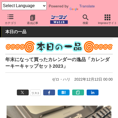
Powered by
Translate
ケータイ Watch
周辺機器/アクセサリー
その他
カテゴリ
過去記事
検索
Impressサイト
本日の一品
年末になって買ったカレンダーの逸品「カレンダ
ーキーキャップセット2023」
ゼロ・ハリ
2022年12月12日 00:00
リスト