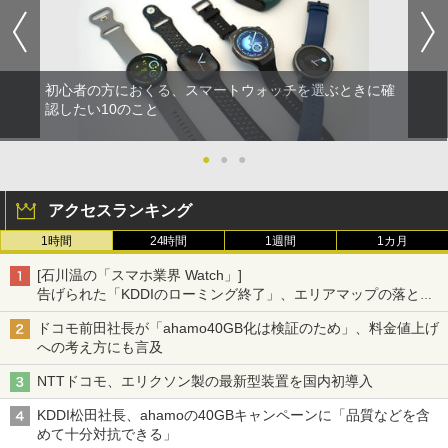
初心者の方におくる、スマートウォッチを選ぶときに確
認したい10のこと
●
●
●
アクセスランキング
1時間
24時間
1週間
1カ月
[石川温の「スマホ業界 Watch」]
告げられた「KDDIのローミング終了」、エリアマップの落とし
穴と楽天モバイルの課題
ドコモ前田社長が「ahamo40GB化は検証のため」、料金値上げ
への考え方にも言及
NTTドコモ、エリクソン製の最新型装置を国内初導入
KDDI松田社長、ahamoの40GBキャンペーンに「品質などを含
めて十分対抗できる」