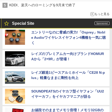
KDDI、楽天へのローミングを9月末で終了
もっと見る
Special Site
エントリーなのに脅威の実力!「Osprey」Nobl
e Audioワイヤレスイヤフォン4機種を一気に聴
く
レイズのプレミアムカー向けブランドHOMUR
Aから「2×9R」が登場！
レイズ鍛造1ピースアルミホイール「CE28 N-p
lus」軽量なままに剛性を向上
SOUNDPEATSのイヤカフ型イヤフォン「UU2
イヤーカフ」をイヤカフマニアが語る
お値段そのままでメモリ倍増！メモリ32GBの