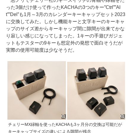
悪ノリでチェリー社のキースイッチの青軸や緑軸をた
った3個だけ使って作ったKACHAの3つのキー”Ctrl””Al
t””Del”も1月～3月のカレンダーキーキャップセット2023
に交換してみた。しかし機能キーと文字キーのキーキャ
ップのサイズ差からキーキャップ間に隙間が出来てかな
り寂しい感じになってしまった。1キーの手遊びガジェ
ットもテスターの9キーも想定外の発想で面白そうだが
実際の使用可能度は少なそうだ。
チェリーMX緑軸を使ったKACHAも3ヶ月分の交換は可能だが
キーキャップサイズの違いによる隙間が残念