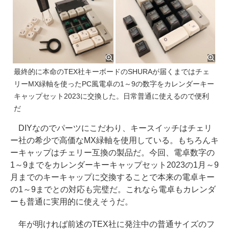
最終的に本命のTEX社キーボードのSHURAが届くまではチェ
リーMX緑軸を使ったPC風電卓の1～9の数字をカレンダーキー
キャップセット2023に交換した。日常普通に使えるので便利
だ
DIYなのでパーツにこだわり、キースイッチはチェリ
ー社の希少で高価なMX緑軸を使用している。もちろんキ
ーキャップはチェリー互換の製品だ。今回、電卓数字の
1～9までをカレンダーキーキャップセット2023の1月～9
月までのキーキャップに交換することで本来の電卓キー
の1～9までとの対応も完璧だ。これなら電卓もカレンダ
ーも普通に実用的に使えそうだ。
年が明ければ前述のTEX社に発注中の普通サイズのフ