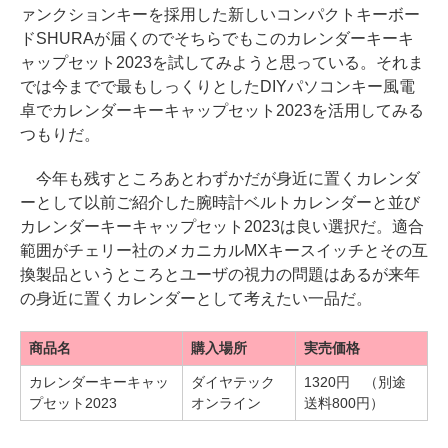
ァンクションキーを採用した新しいコンパクトキーボー
ドSHURAが届くのでそちらでもこのカレンダーキーキ
ャップセット2023を試してみようと思っている。それま
では今までで最もしっくりとしたDIYパソコンキー風電
卓でカレンダーキーキャップセット2023を活用してみる
つもりだ。
今年も残すところあとわずかだが身近に置くカレンダ
ーとして以前ご紹介した腕時計ベルトカレンダーと並び
カレンダーキーキャップセット2023は良い選択だ。適合
範囲がチェリー社のメカニカルMXキースイッチとその互
換製品というところとユーザの視力の問題はあるが来年
の身近に置くカレンダーとして考えたい一品だ。
商品名
購入場所
実売価格
カレンダーキーキャッ
ダイヤテック
1320円 （別途
プセット2023
オンライン
送料800円）