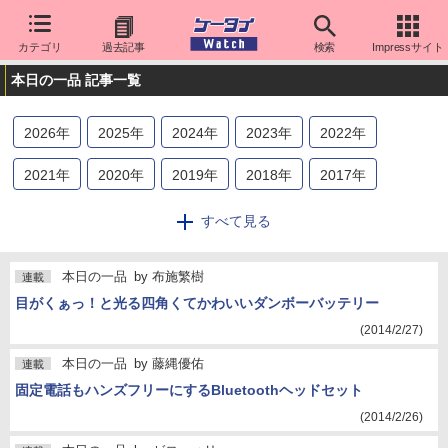
カテゴリ
過去記事
検索
Impressサイト
本日の一品 記事一覧
2026
年
2025
年
2024
年
2023
年
2022
年
2021
年
2020
年
2019
年
2018
年
2017
年
2016
年
2015
年
2014
年
2013
年
2012
年
すべて見る
2011
年
2010
年
2009
年
本日の一品
by
布施繁樹
連載
目がくぁっ！と光る四角くてかわいいダンボーバッテリー
(2014/2/27)
本日の一品
by
藤縄優佑
連載
固定電話もハンズフリーにするBluetoothヘッドセット
(2014/2/26)