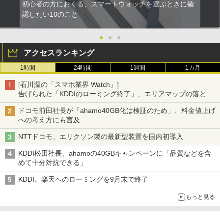
初心者の方におくる、スマートウォッチを選ぶときに確
認したい10のこと
●
●
●
アクセスランキング
1時間
24時間
1週間
1カ月
[石川温の「スマホ業界 Watch」]
告げられた「KDDIのローミング終了」、エリアマップの落とし
穴と楽天モバイルの課題
ドコモ前田社長が「ahamo40GB化は検証のため」、料金値上げ
への考え方にも言及
NTTドコモ、エリクソン製の最新型装置を国内初導入
KDDI松田社長、ahamoの40GBキャンペーンに「品質などを含
めて十分対抗できる」
KDDI、楽天へのローミングを9月末で終了
もっと見る