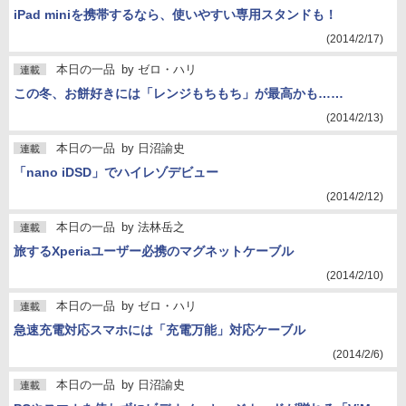
iPad miniを携帯するなら、使いやすい専用スタンドも！
(2014/2/17)
本日の一品
by
ゼロ・ハリ
連載
この冬、お餅好きには「レンジもちもち」が最高かも……
(2014/2/13)
本日の一品
by
日沼諭史
連載
「nano iDSD」でハイレゾデビュー
(2014/2/12)
本日の一品
by
法林岳之
連載
旅するXperiaユーザー必携のマグネットケーブル
(2014/2/10)
本日の一品
by
ゼロ・ハリ
連載
急速充電対応スマホには「充電万能」対応ケーブル
(2014/2/6)
本日の一品
by
日沼諭史
連載