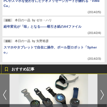
PCやスマホを使わずにビデオメッセージカードが贈れる「ViMe
Ca」
(2014/2/5)
本日の一品
by
ゼロ・ハリ
連載
経年変化が「味」となる――蝋引き紙のA4ファイル
(2014/2/4)
本日の一品
by
矢野裕彦
連載
スマホやタブレットで自在に操作、ボール型ロボット「Spher
o」
(2014/2/3)
おすすめ記事