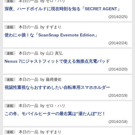
本日の一品
by
ゼロ・ハリ
連載
深夜、ハードボイルドに現在時刻を知る「SECRET AGENT」
(2014/2/25)
本日の一品
by
すずまり
連載
使わにゃ損！な「ScanSnap Evernote Edition」
(2014/2/24)
本日の一品
by
山口 真弘
連載
Nexus 7にジャストフィットで使える無接点充電パッド
(2014/2/20)
本日の一品
by
藤縄優佑
連載
視認性重視ならおすすめしたい自転車用スマホホルダー
(2014/2/19)
本日の一品
by
ゼロ・ハリ
連載
この冬、モバイルヒーターの最右翼は“湯たんぽ”だ！
(2014/2/18)
本日の一品
by
すずまり
連載