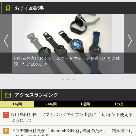
おすすめ記事
初心者の方におくる、スマートウォッチを選ぶときに確
認したい10のこと
●
●
●
アクセスランキング
1時間
24時間
1週間
1カ月
NTT島田社長、ソフトバンクのセブン出資に「dポイント使える
ようにして」
ドコモ前田社長が「ahamo40GB化は検証のため」、料金値上げ