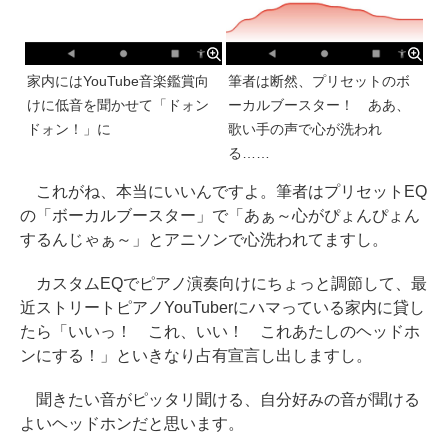
家内にはYouTube音楽鑑賞向
筆者は断然、プリセットのボ
けに低音を聞かせて「ドォン
ーカルブースター！ ああ、
ドォン！」に
歌い手の声で心が洗われ
る……
これがね、本当にいいんですよ。筆者はプリセットEQ
の「ボーカルブースター」で「あぁ～心がぴょんぴょん
するんじゃぁ～」とアニソンで心洗われてますし。
カスタムEQでピアノ演奏向けにちょっと調節して、最
近ストリートピアノYouTuberにハマっている家内に貸し
たら「いいっ！ これ、いい！ これあたしのヘッドホ
ンにする！」といきなり占有宣言し出しますし。
聞きたい音がピッタリ聞ける、自分好みの音が聞ける
よいヘッドホンだと思います。