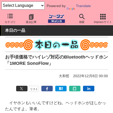
Powered by
Translate
ケータイ Watch
周辺機器/アクセサリー
オーディオ
カテゴリ
過去記事
検索
Impressサイト
本日の一品
お手頃価格でハイレゾ対応のBluetoothヘッドホン
「1MORE SonoFlow」
大和哲
2022年12月8日 00:00
リスト
イヤホンもいいんですけどね。ヘッドホンがほしかっ
たんですよ。筆者。