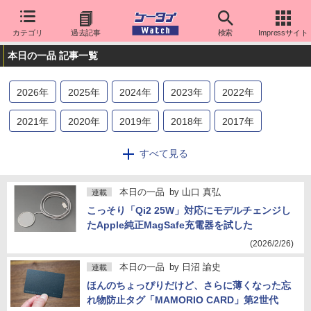
カテゴリ
過去記事
検索
Impressサイト
本日の一品 記事一覧
2026
年
2025
年
2024
年
2023
年
2022
年
2021
年
2020
年
2019
年
2018
年
2017
年
2016
年
2015
年
2014
年
2013
年
2012
年
すべて見る
2011
年
2010
年
2009
年
本日の一品
by
山口 真弘
連載
こっそり「Qi2 25W」対応にモデルチェンジし
たApple純正MagSafe充電器を試した
(2026/2/26)
本日の一品
by
日沼 諭史
連載
ほんのちょっぴりだけど、さらに薄くなった忘
れ物防止タグ「MAMORIO CARD」第2世代