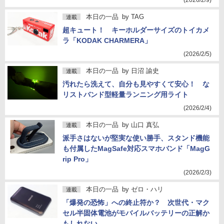
(2026/2/9)
本日の一品
by
TAG
連載
超キュート！ キーホルダーサイズのトイカメ
ラ「KODAK CHARMERA」
(2026/2/5)
本日の一品
by
日沼 諭史
連載
汚れたら洗えて、自分も見やすくて安心！ な
リストバンド型軽量ランニング用ライト
(2026/2/4)
本日の一品
by
山口 真弘
連載
派手さはないが堅実な使い勝手、スタンド機能
も付属したMagSafe対応スマホバンド「MagG
rip Pro」
(2026/2/3)
本日の一品
by
ゼロ・ハリ
連載
「爆発の恐怖」への終止符か？ 次世代・マク
セル半固体電池がモバイルバッテリーの正解か
もしれない