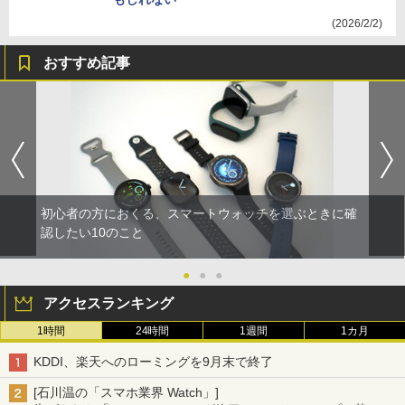
(2026/2/2)
おすすめ記事
初心者の方におくる、スマートウォッチを選ぶときに確
認したい10のこと
●
●
●
アクセスランキング
1時間
24時間
1週間
1カ月
KDDI、楽天へのローミングを9月末で終了
[石川温の「スマホ業界 Watch」]