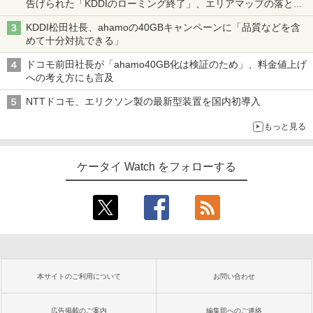
告げられた「KDDIのローミング終了」、エリアマップの落とし
穴と楽天モバイルの課題
KDDI松田社長、ahamoの40GBキャンペーンに「品質などを含
めて十分対抗できる」
ドコモ前田社長が「ahamo40GB化は検証のため」、料金値上げ
への考え方にも言及
NTTドコモ、エリクソン製の最新型装置を国内初導入
もっと見る
ケータイ Watch をフォローする
本サイトのご利用について
お問い合わせ
広告掲載のご案内
編集部へのご連絡