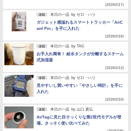
(2026/2/17)
本日の一品
by
ゼロ・ハリ
連載
ガジェット感溢れるスマートトラッカー「AirC
ard Pro」を手に入れた
(2026/2/16)
本日の一品
by
TAG
連載
お手入れ簡単！ 給水タンクが分離するスチーム
式加湿器
(2026/2/12)
本日の一品
by
ゼロ・ハリ
連載
見やすいし買いやすい「やさしい時計」を手に
入れた
(2026/2/10)
本日の一品
by
山口 真弘
連載
AirTagに見た目そっくりな第2世代モデルが登
場。さっそく使い比べてみた