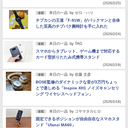
(2026/2/25)
本日の一品
by
ゼロ・ハリ
連載
チプカシの王道「F-91W」がパックマンと合体
した至高のチプパク腕時計を手に入れた
(2026/2/24)
本日の一品
by
TAG
連載
スマホからタブレット、ゲーム機まで対応する
カード型折りたたみ式携帯スタンド
(2026/2/19)
本日の一品
by
佐藤 文彦
連載
BOSE監修のダイナミックな音が3万円ちょっ
とで楽しめる「Inspire XH1 ノイズキャンセリ
ング ワイヤレスヘッドフォン」
(2026/2/18)
本日の一品
by
コヤマタカヒロ
連載
固定できるポジションが自由自在なスマホスタ
ンド「Ulanzi MA60」