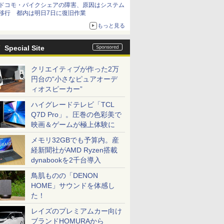
ドコモ・バイクシェアの障害、原因はシステム
移行 都内は明日7日に復旧作業
もっと見る
Special Site
クリエイティブが作った2万
円台の“小さなピュアオーデ
ィオスピーカー”
ハイグレードテレビ「TCL
Q7D Pro」。圧巻の色彩美で
映画＆ゲームが極上体験に
メモリ32GBでも予算内。産
経新聞社がAMD Ryzen搭載
dynabookを2千台導入
鳥肌ものの「DENON
HOME」サウンドを体感し
た！
レイズのプレミアムカー向け
ブランドHOMURAから