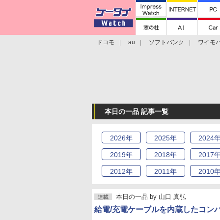
ドコモ
au
ソフトバンク
ワイモ
格安スマホ/SIMフリースマホ
周辺機器/
本日の一品 記事一覧
2026
年
2025
年
2024
2019
年
2018
年
2017
2012
年
2011
年
2010
本日の一品
by
山口 真弘
連載
給電/充電ケーブルを内蔵したコン