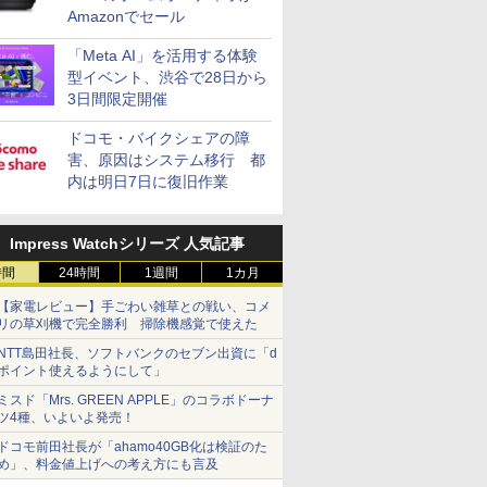
Amazonでセール
「Meta AI」を活用する体験
型イベント、渋谷で28日から
3日間限定開催
ドコモ・バイクシェアの障
害、原因はシステム移行 都
内は明日7日に復旧作業
Impress Watchシリーズ 人気記事
時間
24時間
1週間
1カ月
【家電レビュー】手ごわい雑草との戦い、コメ
リの草刈機で完全勝利 掃除機感覚で使えた
NTT島田社長、ソフトバンクのセブン出資に「d
ポイント使えるようにして」
ミスド「Mrs. GREEN APPLE」のコラボドーナ
ツ4種、いよいよ発売！
ドコモ前田社長が「ahamo40GB化は検証のた
め」、料金値上げへの考え方にも言及