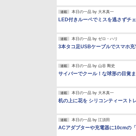
本日の一品
by
大木真一
連載
LED付きルーペでミスを逃さずチ
本日の一品
by
ゼロ・ハリ
連載
3本タコ足USBケーブルでスマホ
本日の一品
by
山谷 剛史
連載
サイバーでクール！な球形の目覚ま
本日の一品
by
大木真一
連載
机の上に花を シリコンティースト
本日の一品
by
江須田
連載
ACアダプターや充電器に10cmの