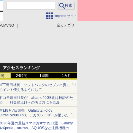
Impress サイト
全カテゴリ
M/MVNO
アクセスランキング
時間
24時間
1週間
1カ月
NTT島田社長、ソフトバンクのセブン出資に「d
ポイント使えるようにして」
ドコモ前田社長が「ahamo40GB化は検証のた
め」、料金値上げへの考え方にも言及
本日8月7日発売「Galaxy Z Fold8
Ultra/Fold8/Flip8」、カズレーザーが驚いた「そ
ば屋のメニュー並みの薄さ」
2026年夏の最新スマホおすすめ11選 Galaxy
やXperia、arrows、AQUOSなど注目機種の特
徴は