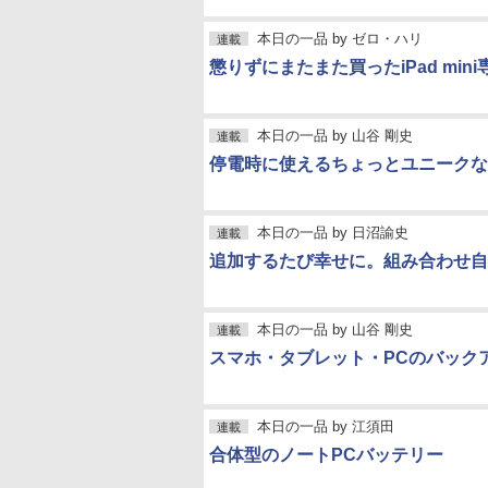
本日の一品
by
ゼロ・ハリ
連載
懲りずにまたまた買ったiPad mini専
本日の一品
by
山谷 剛史
連載
停電時に使えるちょっとユニークな
本日の一品
by
日沼諭史
連載
追加するたび幸せに。組み合わせ自在の
本日の一品
by
山谷 剛史
連載
スマホ・タブレット・PCのバック
本日の一品
by
江須田
連載
合体型のノートPCバッテリー