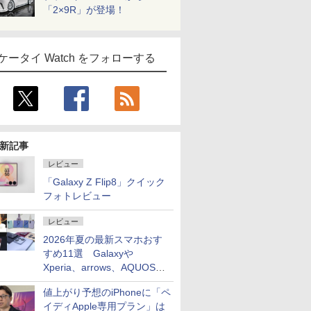
「2×9R」が登場！
ケータイ Watch をフォローする
新記事
レビュー
「Galaxy Z Flip8」クイック
フォトレビュー
レビュー
2026年夏の最新スマホおす
すめ11選 Galaxyや
Xperia、arrows、AQUOSな
ど注目機種の特徴は
値上がり予想のiPhoneに「ペ
イディApple専用プラン」は