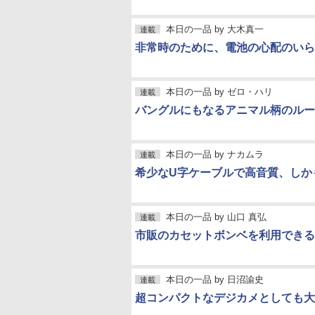
本日の一品
by
大木真一
連載
非常時のために、電池の心配のいら
本日の一品
by
ゼロ・ハリ
連載
バングルにもなるアニマル柄のルー
本日の一品
by
ナカムラ
連載
希少なU字ケーブルで高音質、しか
本日の一品
by
山口 真弘
連載
市販のカセットボンベを利用できる携
本日の一品
by
日沼諭史
連載
超コンパクトなデジカメとしても大活躍