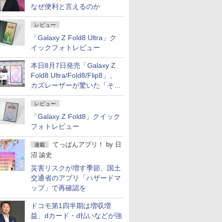
なぜ便利と言えるのか
レビュー
「Galaxy Z Fold8 Ultra」ク
イックフォトレビュー
本日8月7日発売「Galaxy Z
Fold8 Ultra/Fold8/Flip8」、
カズレーザーが驚いた「そば
屋のメニュー並みの薄さ」
レビュー
「Galaxy Z Fold8」クイック
フォトレビュー
てっぱんアプリ！
by
日
連載
沼 諭史
災害リスクが増す季節、国土
交通省のアプリ「ハザードマ
ップ」で再確認を
ドコモ第1四半期は増収増
益、dカード・d払いなどが強