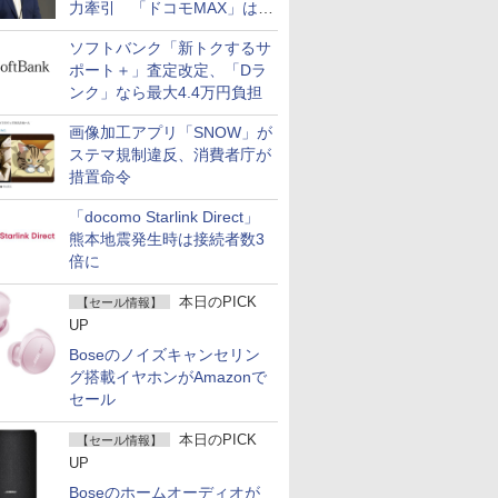
力牽引 「ドコモMAX」は
400万契約突破
ソフトバンク「新トクするサ
ポート＋」査定改定、「Dラ
ンク」なら最大4.4万円負担
画像加工アプリ「SNOW」が
ステマ規制違反、消費者庁が
措置命令
「docomo Starlink Direct」
熊本地震発生時は接続者数3
倍に
本日のPICK
【セール情報】
UP
Boseのノイズキャンセリン
グ搭載イヤホンがAmazonで
セール
本日のPICK
【セール情報】
UP
Boseのホームオーディオが