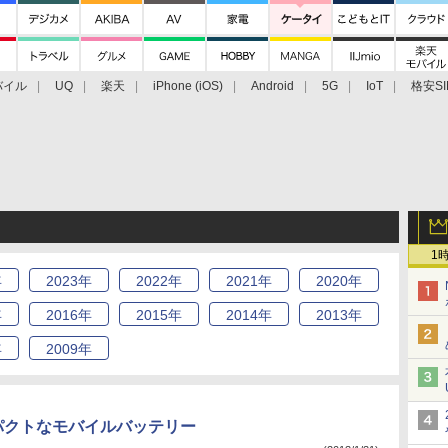
バイル
UQ
楽天
iPhone (iOS)
Android
5G
IoT
格安SI
アクセサリー
業界動向
法人向け
最新技術/その他
1
年
2023
年
2022
年
2021
年
2020
年
年
2016
年
2015
年
2014
年
2013
年
年
2009
年
パクトなモバイルバッテリー