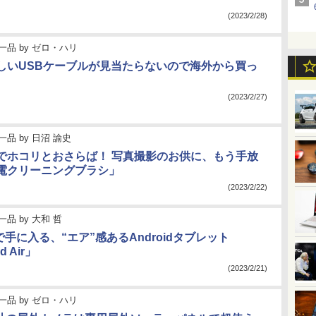
(2023/2/28)
一品
by
ゼロ・ハリ
しいUSBケーブルが見当たらないので海外から買っ
(2023/2/27)
一品
by
日沼 諭史
”でホコリとおさらば！ 写真撮影のお供に、もう手放
電クリーニングブラシ」
(2023/2/22)
一品
by
大和 哲
円で手に入る、“エア”感あるAndroidタブレット
d Air」
(2023/2/21)
一品
by
ゼロ・ハリ