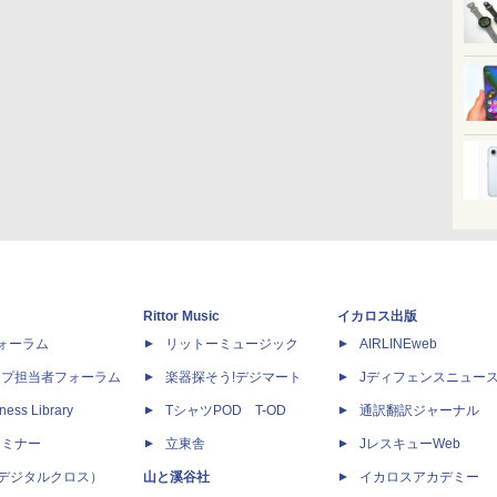
Rittor Music
イカロス出版
dフォーラム
リットーミュージック
AIRLINEweb
ップ担当者フォーラム
楽器探そう!デジマート
Jディフェンスニュー
ness Library
TシャツPOD T-OD
通訳翻訳ジャーナル
セミナー
立東舎
JレスキューWeb
 X（デジタルクロス）
山と溪谷社
イカロスアカデミー