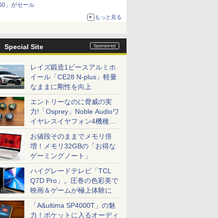
60」がセール
もっと見る
Special Site
レイズ鍛造1ピースアルミホ
イール「CE28 N-plus」軽量
なままに剛性を向上
エントリーなのに脅威の実
力!「Osprey」Noble Audioワ
イヤレスイヤフォン4機種を
一気に聴く
お値段そのままでメモリ倍
増！メモリ32GBの「お得な
ゲーミングノート」
ハイグレードテレビ「TCL
Q7D Pro」。圧巻の色彩美で
映画＆ゲームが極上体験に
「A&ultima SP4000T」の魅
力！ポケットに入るオーディ