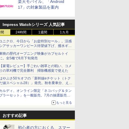
楽天モバイル、「Android
17」の対象製品を案内
Impress Watchシリーズ 人気記事
時間
24時間
1週間
1カ月
ユニクロ、今日から「お盆特別セール」。涼感
シアサッカーワンピース待望値下げ、撥水ギア
ショーツは1990円に
東映の歴代オープニング映像がカプセルトイ
に。全5種で8月下旬発売
【家電レビュー】手ごわい雑草との戦い、コメ
リの草刈機で完全勝利 掃除機感覚で使えた
はやぶさ50％オフの「新幹線eチケット（トク
だ値スペシャル28）」発売。秋冬乗車分、えき
ねっと限定
カルディ、オンライン限定「ネコバッグ＆タン
ブラーセット」を一般販売。7月の抽選販売の
当選無効分
もっと見る
おすすめ記事
初心者の方におくる、スマー