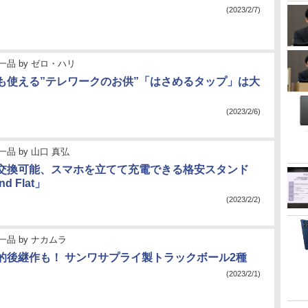
(2023/2/7)
一品
by
ゼロ・ハリ
も使える”テレワークのお供”「はさめるタップ」は大
(2023/2/6)
一品
by
山口 真弘
交換可能、スマホを立てて充電できる格安スタンド
nd Flat」
(2023/2/2)
一品
by
ナカムラ
的後継作も！ サンワサプライ製トラックボール2種
(2023/2/1)