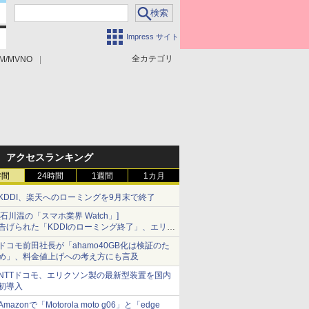
Impress サイト
全カテゴリ
M/MVNO
アクセスランキング
時間
24時間
1週間
1カ月
KDDI、楽天へのローミングを9月末で終了
[石川温の「スマホ業界 Watch」]
告げられた「KDDIのローミング終了」、エリア
マップの落とし穴と楽天モバイルの課題
ドコモ前田社長が「ahamo40GB化は検証のた
め」、料金値上げへの考え方にも言及
NTTドコモ、エリクソン製の最新型装置を国内
初導入
Amazonで「Motorola moto g06」と「edge