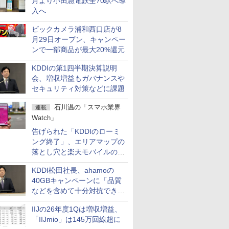
月より小田急電鉄全70駅へ導
入へ
ビックカメラ浦和西口店が8
月29日オープン、キャンペー
ンで一部商品が最大20%還元
KDDIの第1四半期決算説明
会、増収増益もガバナンスや
セキュリティ対策などに課題
石川温の「スマホ業界
連載
Watch」
告げられた「KDDIのローミ
ング終了」、エリアマップの
落とし穴と楽天モバイルの課
題
KDDI松田社長、ahamoの
40GBキャンペーンに「品質
などを含めて十分対抗でき
る」
IIJの26年度1Qは増収増益、
「IIJmio」は145万回線超に