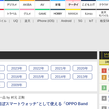
バイル
UQ
楽天
iPhone (iOS)
Android
5G
IoT
格安SI
アクセサリー
業界動向
法人向け
最新技術/その他
1
年
2023
年
2022
年
2021
年
2020
年
年
2016
年
2015
年
2014
年
2013
年
年
2009
年
一品
by
村元 正剛
“ほぼスマートウォッチ”として使える「OPPO Band