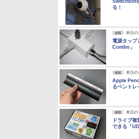
Switch
る！
本日の
連載
電源タップと
Combo」
本日の
連載
Apple 
るペントレイ
本日の
連載
ドライブ複
できる「UD-