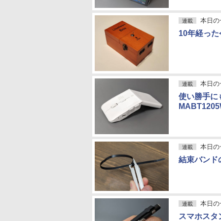
本日の
連載
10年経った
本日の
連載
使い勝手に
MABT120
本日の
連載
結束バンド
本日の
連載
スマホスタ