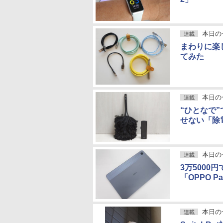
本日の
連載
まわりに楽
てみた
本日の
連載
“ひとなで
せない「除
本日の
連載
3万5000
「OPPO Pa
本日の
連載