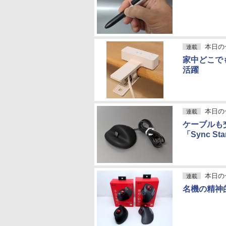
本日の
連載
家中どこで
活躍
本日の
連載
ケーブルも
「Sync Sta
本日の
連載
名機の精神