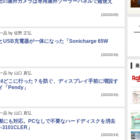
Bot社の屋外カメラは専用屋外ソーラーパネルで超使え
(2023/2/20)
一品
by
佐野 正弘
USB充電器が一体になった「Sonicharge 65W
(2023/2/16)
最
一品
by
山口 真弘
Pencilどこに行った？を防ぐ、ディスプレイ手前に増設す
「Pendy」
(2023/2/15)
一品
by
山口 真弘
製にも対応。PCなしで不要なハードディスクを消去
3101CLER」
(2023/2/14)