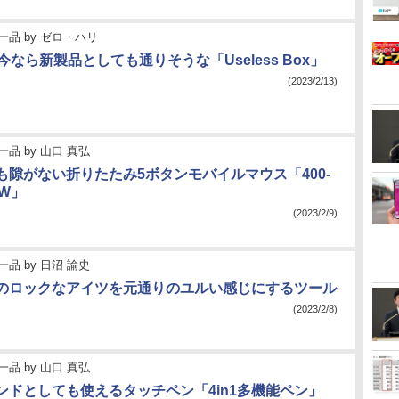
一品
by
ゼロ・ハリ
今なら新製品としても通りそうな「Useless Box」
(2023/2/13)
一品
by
山口 真弘
も隙がない折りたたみ5ボタンモバイルマウス「400-
5W」
(2023/2/9)
一品
by
日沼 諭史
のロックなアイツを元通りのユルい感じにするツール
(2023/2/8)
一品
by
山口 真弘
ンドとしても使えるタッチペン「4in1多機能ペン」