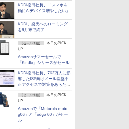
KDDI松田社長、「スマホを
軸にAIデバイス増やしたい」
KDDI、楽天へのローミング
を9月末で終了
本日のPICK
【セール情報】
UP
Amazonサマーセールで
「Kindle」シリーズがセール
KDDI松田社長、762万人に影
響したISP向けメール基盤不
正アクセスで対策をあらため
て説明
本日のPICK
【セール情報】
UP
Amazonで「Motorola moto
g06」と「edge 60」がセー
ル