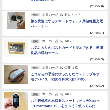
(2025/7/8)
本日の一品
by
ゼロ・ハリ
連載
旅を快適にするスマートウォッチ用超軽量充電
パートナー
(2025/7/7)
本日の一品
by
TAG
連載
お気に入りのポストカードを展示できる、無印
良品の収納ケース
(2025/7/3)
本日の一品
by
佐藤 文彦
連載
これからの季節にぴったりなウェアラブルサー
モデバイス「REON POCKET PRO」
(2025/7/2)
本日の一品
by
TAG
連載
お手軽価格の本格派スマートウォッチXiaomi
「SmartBand 10」をさっそく使ってみた