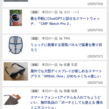
(2025/7/23)
本日の一品
by
ゼロ・ハリ
連載
最も手軽にChatGPTと話せるスマートウォッ
チ、「CMF Watch Pro 2」
(2025/7/22)
本日の一品
by
TAG
連載
リュックに装着する背面パネルで猛暑を乗り切
ろう
(2025/7/17)
本日の一品
by
佐藤 文彦
連載
屋外でも大型ディスプレイが楽しめるスマート
グラス「XREAL One」がめちゃくちゃ楽しい
(2025/7/16)
本日の一品
by
加藤 瑞貴
連載
スマートフォン＋1アイテムを入れてちょうど
いい、無印良品の「ポーチとしても使える 撥水
ミニサコッシュ」