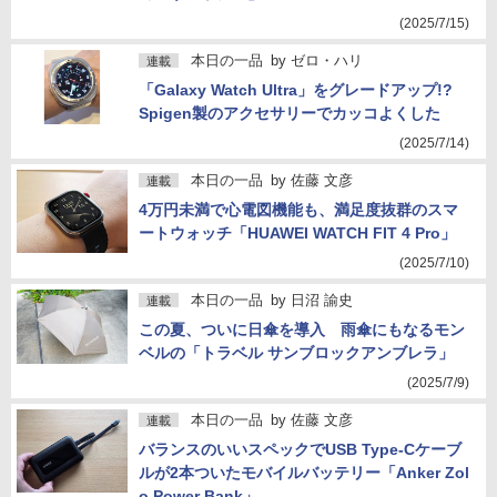
(2025/7/15)
本日の一品
by
ゼロ・ハリ
連載
「Galaxy Watch Ultra」をグレードアップ!?
Spigen製のアクセサリーでカッコよくした
(2025/7/14)
本日の一品
by
佐藤 文彦
連載
4万円未満で心電図機能も、満足度抜群のスマ
ートウォッチ「HUAWEI WATCH FIT 4 Pro」
(2025/7/10)
本日の一品
by
日沼 諭史
連載
この夏、ついに日傘を導入 雨傘にもなるモン
ベルの「トラベル サンブロックアンブレラ」
(2025/7/9)
本日の一品
by
佐藤 文彦
連載
バランスのいいスペックでUSB Type-Cケーブ
ルが2本ついたモバイルバッテリー「Anker Zol
o Power Bank」