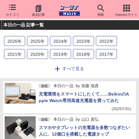
カテゴリ
過去記事
検索
Impressサイト
本日の一品 記事一覧
2026
年
2025
年
2024
年
2023
年
2022
年
2021
年
2020
年
2019
年
2018
年
2017
年
2016
年
2015
年
2014
年
2013
年
2012
年
すべて見る
2011
年
2010
年
2009
年
本日の一品
by
加藤 瑞貴
連載
充電環境をスマートにしたくて……BelkinのA
pple Watch専用高速充電器を買ってみた
(2025/7/31)
本日の一品
by
山口 真弘
連載
スマホやタブレットの充電器を多数つなぎたい
人に、12個口を搭載した電源タップ