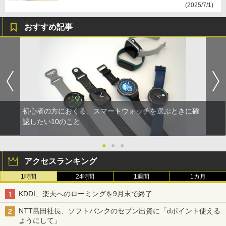
(2025/7/1)
おすすめ記事
初心者の方におくる、スマートウォッチを選ぶときに確
認したい10のこと
●
●
●
アクセスランキング
1時間
24時間
1週間
1カ月
KDDI、楽天へのローミングを9月末で終了
NTT島田社長、ソフトバンクのセブン出資に「dポイント使える
ようにして」