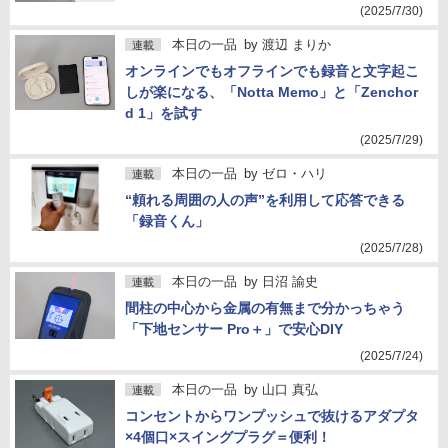
(2025/7/30)
本日の一品
by
渡辺 まりか
連載
オンラインでもオフラインでも録音と文字起こ
しが楽になる、「Notta Memo」と「Zenchor
d 1」を試す
(2025/7/29)
本日の一品
by
ゼロ・ハリ
連載
“頼れる周囲の人の声”を利用して応答できる
「録音くん」
(2025/7/28)
本日の一品
by
日沼 諭史
連載
間柱の中心から金属の有無まで分かっちゃう
「下地センサー Pro＋」で安心DIY
(2025/7/24)
本日の一品
by
山口 真弘
連載
コンセントからワンプッシュで抜けるアダプタ
×4個口×スイングプラグ＝便利！