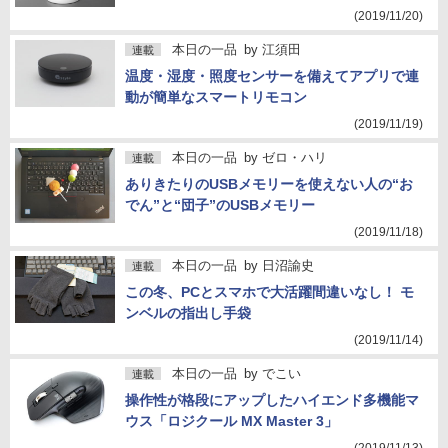
(2019/11/20)
本日の一品
by
江須田
連載
温度・湿度・照度センサーを備えてアプリで連
動が簡単なスマートリモコン
(2019/11/19)
本日の一品
by
ゼロ・ハリ
連載
ありきたりのUSBメモリーを使えない人の“お
でん”と“団子”のUSBメモリー
(2019/11/18)
本日の一品
by
日沼諭史
連載
この冬、PCとスマホで大活躍間違いなし！ モ
ンベルの指出し手袋
(2019/11/14)
本日の一品
by
でこい
連載
操作性が格段にアップしたハイエンド多機能マ
ウス「ロジクール MX Master 3」