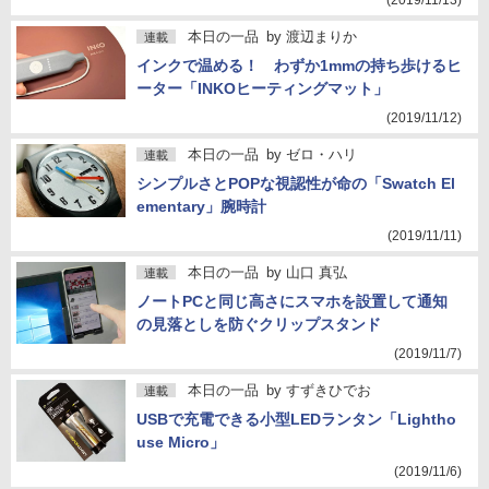
(2019/11/13)
本日の一品
by
渡辺まりか
連載
インクで温める！ わずか1mmの持ち歩けるヒ
ーター「INKOヒーティングマット」
(2019/11/12)
本日の一品
by
ゼロ・ハリ
連載
シンプルさとPOPな視認性が命の「Swatch El
ementary」腕時計
(2019/11/11)
本日の一品
by
山口 真弘
連載
ノートPCと同じ高さにスマホを設置して通知
の見落としを防ぐクリップスタンド
(2019/11/7)
本日の一品
by
すずきひでお
連載
USBで充電できる小型LEDランタン「Lightho
use Micro」
(2019/11/6)