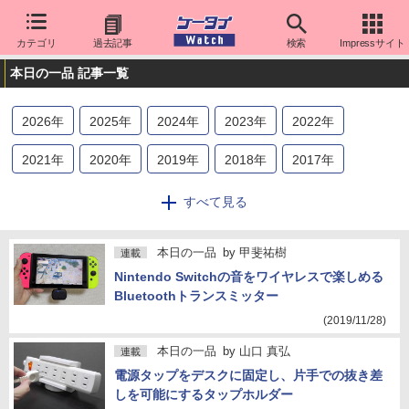
カテゴリ
過去記事
検索
Impressサイト
本日の一品 記事一覧
2026
年
2025
年
2024
年
2023
年
2022
年
2021
年
2020
年
2019
年
2018
年
2017
年
2016
年
2015
年
2014
年
2013
年
2012
年
すべて見る
2011
年
2010
年
2009
年
本日の一品
by
甲斐祐樹
連載
Nintendo Switchの音をワイヤレスで楽しめる
Bluetoothトランスミッター
(2019/11/28)
本日の一品
by
山口 真弘
連載
電源タップをデスクに固定し、片手での抜き差
しを可能にするタップホルダー