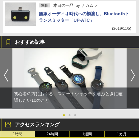
本日の一品
by
ナカムラ
連載
無線オーディオ時代への橋渡し、Bluetoothト
ランスミッター「UP-ATC」
(2019/11/5)
おすすめ記事
初心者の方におくる、スマートウォッチを選ぶときに確
認したい10のこと
●
●
●
アクセスランキング
1時間
24時間
1週間
1カ月