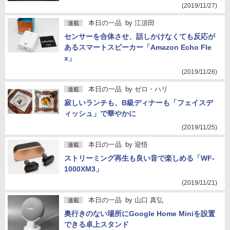
(2019/11/27)
本日の一品
by
江須田
連載
センサーを合体させ、話しかけなくても反応が
あるスマートスピーカー「Amazon Echo Fle
x」
(2019/11/26)
本日の一品
by
ゼロ・ハリ
連載
寂しいランチも、B級ディナーも「フェイスデ
ィッシュ」で華やかに
(2019/11/25)
本日の一品
by
迎悟
連載
ストリーミング再生も良い音で楽しめる「WF-
1000XM3」
(2019/11/21)
本日の一品
by
山口 真弘
連載
奥行きのない場所にGoogle Home Miniを設置
できる卓上スタンド