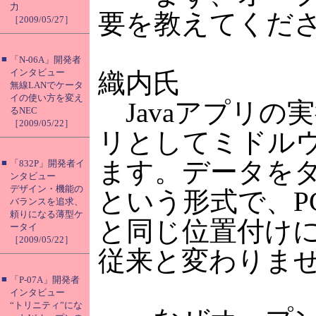
力
要を教えてくだ
［2009/05/27］
■
「N-06A」開発者
インタビュー
織内氏
無線LANでケータ
イの使い方を変え
Javaアプリの
るNEC
［2009/05/22］
リとしてミドル
ます。データを
■
「832P」開発者イ
ンタビュー
デザイン・機能の
という形式で、P
バランスを追求、
頼りになる薄型ケ
と同じ位置付けに
ータイ
［2009/05/22］
従来と変わりま
■
「P-07A」開発者
インタビュー
“トリニティ”にな