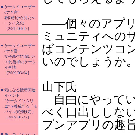
■
ケータイユーザー
の“本音”
教師側から見たケ
――個々のアプ
ータイ文化
［2009/04/17］
ミュニティへの
ばコンテンツコン
■
ケータイユーザー
の“本音”
女子高生に聞いた
いのでしょうか
10代後半のケータ
イ事情
［2009/03/04］
山下氏
■
気になる携帯関連
自由にやってい
イベント
“ケータイソムリ
エ”を養成する「モ
べく口出ししな
バイル実務検定」
［2009/01/22］
プンアプリの趣
■
キーパーソンイン