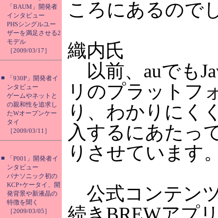
ころにあるので
「BAUM」開発者
インタビュー
PHSシングルユー
ザーを満足させる2
モデル
織内氏
［2009/03/17］
以前、auでもJ
■
「930P」開発者イ
リのプラットフォ
ンタビュー
ゲームやネットと
の親和性を追求し
り、わかりにくく
たWオープンケー
タイ
入するにあたって
［2009/03/11］
りさせています
■
「P001」開発者イ
ンタビュー
パナソニック初の
KCP+ケータイ、開
公式コンテンツ
発背景や新液晶の
特徴を聞く
続きBREWアプ
［2009/03/05］