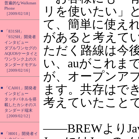
普遍的なWalkman
リを使いたい」
Phone
［2009/02/18］
て、簡単に使え
■
「831SH」
があると考えて
「932SH」開発者
インタビュー
ただく路線は今
ダブルワンセグの
AQUOSケータイと
い、auがこれま
ワンランク上のス
タンダードモデル
［2009/02/16］
が、オープンア
ます。共存はで
■
「CA001」開発者
インタビュー
考えていたこと
タッチパネルを搭
載したカシオのス
タンダード端末
［2009/02/12］
――BREWより
■
「H001」開発者イ