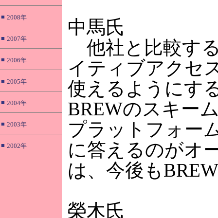
■
2008年
中馬氏
■
2007年
他社と比較すると
■
2006年
イティブアクセ
■
2005年
使えるようにす
BREWのスキー
■
2004年
プラットフォー
■
2003年
に答えるのがオー
■
2002年
は、今後もBRE
榮木氏