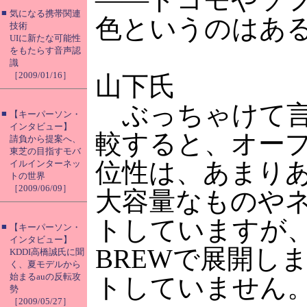
■
気になる携帯関連
色というのはあ
技術
UIに新たな可能性
をもたらす音声認
識
［2009/01/16］
山下氏
ぶっちゃけて言っ
■
【キーパーソン・
インタビュー】
較すると、オー
請負から提案へ、
東芝の目指すモバ
位性は、あまりあ
イルインターネッ
トの世界
［2009/06/09］
大容量なものや
トしていますが、
■
【キーパーソン・
インタビュー】
BREWで展開し
KDDI高橋誠氏に聞
く、夏モデルから
始まるauの反転攻
トしていません
勢
［2009/05/27］