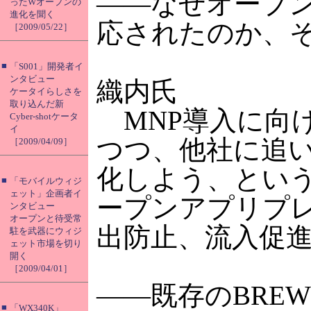
――なぜオープン
ったWオープンの
進化を聞く
応されたのか、
［2009/05/22］
■
「S001」開発者イ
ンタビュー
織内氏
ケータイらしさを
取り込んだ新
MNP導入に向
Cyber-shotケータ
イ
つつ、他社に追
［2009/04/09］
化しよう、という
■
「モバイルウィジ
ェット」企画者イ
ープンアプリプ
ンタビュー
オープンと待受常
出防止、流入促
駐を武器にウィジ
ェット市場を切り
開く
［2009/04/01］
――既存のBRE
■
「WX340K」