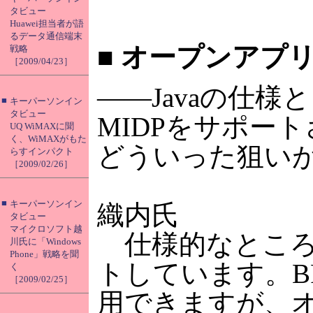
タビュー
Huawei担当者が語
るデータ通信端末
■
オープンアプリ
戦略
［2009/04/23］
――Javaの仕
■
キーパーソンイン
タビュー
MIDPをサポー
UQ WiMAXに聞
く、WiMAXがもた
どういった狙い
らすインパクト
［2009/02/26］
■
キーパーソンイン
織内氏
タビュー
マイクロソフト越
仕様的なところ
川氏に「Windows
Phone」戦略を聞
トしています。B
く
［2009/02/25］
用できますが、