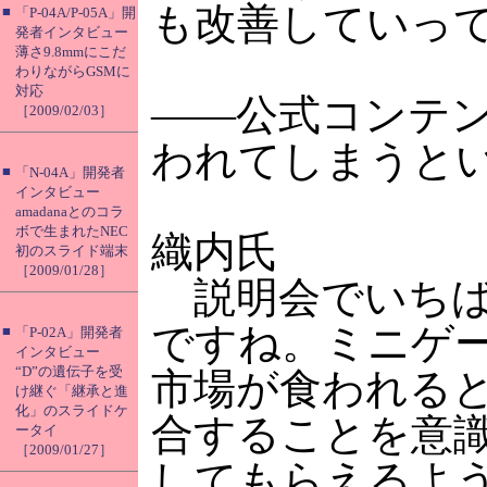
も改善していっ
■
「P-04A/P-05A」開
発者インタビュー
薄さ9.8mmにこだ
わりながらGSMに
対応
――公式コンテ
［2009/02/03］
われてしまうと
■
「N-04A」開発者
インタビュー
amadanaとのコラ
ボで生まれたNEC
織内氏
初のスライド端末
［2009/01/28］
説明会でいちば
ですね。ミニゲ
■
「P-02A」開発者
インタビュー
“D”の遺伝子を受
市場が食われると
け継ぐ「継承と進
化」のスライドケ
合することを意
ータイ
［2009/01/27］
してもらえるよ