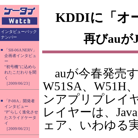
KDDIに「
インタビューバック
再びauが
ナンバー
■
「SH-06A NERV」
企画者インタビュ
ー
“初号機”に込めら
auが今春発売す
れたこだわりを聞
く
W51SA、W51
［2009/06/23］
ンアプリプレイ
■
「P-08A」開発者
インタビュー
レイヤーは、Ja
“P”らしく進化させ
たスライドケータ
ェア、いわゆる実
イ
［2009/06/23］