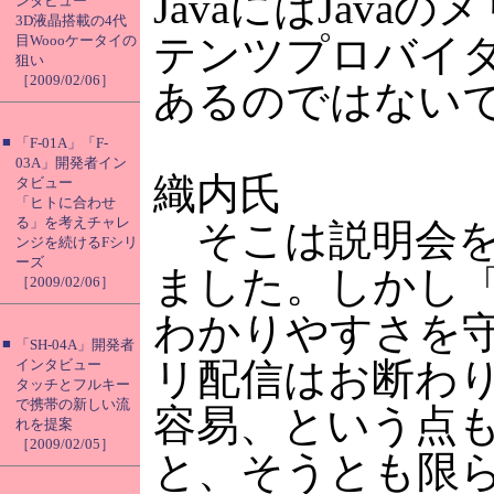
JavaにはJav
ンタビュー
3D液晶搭載の4代
テンツプロバイダ
目Woooケータイの
狙い
［2009/02/06］
あるのではない
■
「F-01A」「F-
03A」開発者イン
織内氏
タビュー
「ヒトに合わせ
る」を考えチャレ
そこは説明会を
ンジを続けるFシリ
ーズ
ました。しかし「
［2009/02/06］
わかりやすさを守
■
「SH-04A」開発者
リ配信はお断わ
インタビュー
タッチとフルキー
で携帯の新しい流
容易、という点も
れを提案
［2009/02/05］
と、そうとも限ら