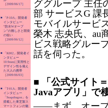
ググループ 主任の
［2009/06/17］
部 サービスG 課
■
「P-10A」開発者
モバイルサービス
インタビュー
“防水Wオープ
榮木 志央氏、a
ン”の難しさと開発
の狙い
［2009/06/12］
ビス戦略グループ
話を伺った。
■
「K002」開発者イ
ンタビュー
10.9mmに実用性と
デザイン性を備え
た大人の携帯
［2009/06/03］
■
「公式サイト＝
■
「T-01A」開発者
Javaアプリ」で
インタビュー
「Snapdragon」を
搭載した東芝製ス
――まず、オー
マートフォンの魅