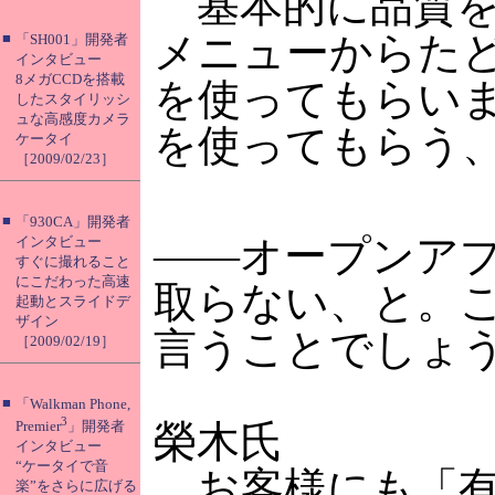
基本的に品質をキ
メニューからたど
■
「SH001」開発者
インタビュー
8メガCCDを搭載
を使ってもらいま
したスタイリッシ
ュな高感度カメラ
を使ってもらう
ケータイ
［2009/02/23］
■
「930CA」開発者
――オープンアプ
インタビュー
すぐに撮れること
にこだわった高速
取らない、と。
起動とスライドデ
ザイン
言うことでしょ
［2009/02/19］
■
「Walkman Phone,
3
榮木氏
Premier
」開発者
インタビュー
“ケータイで音
お客様にも「有
楽”をさらに広げる