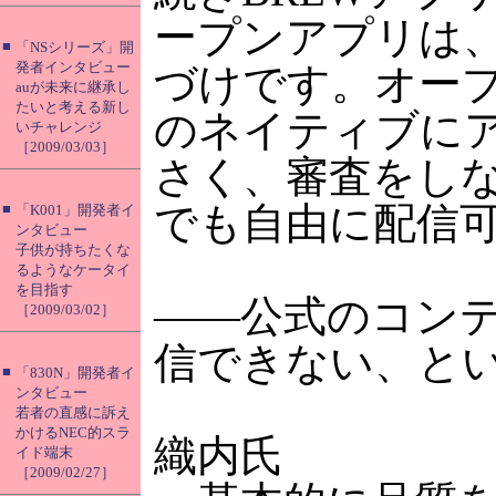
ープンアプリは
■
「NSシリーズ」開
発者インタビュー
づけです。オー
auが未来に継承し
たいと考える新し
のネイティブに
いチャレンジ
［2009/03/03］
さく、審査をし
でも自由に配信
■
「K001」開発者イ
ンタビュー
子供が持ちたくな
るようなケータイ
を目指す
――公式のコンテ
［2009/03/02］
信できない、と
■
「830N」開発者イ
ンタビュー
若者の直感に訴え
かけるNEC的スラ
織内氏
イド端末
［2009/02/27］