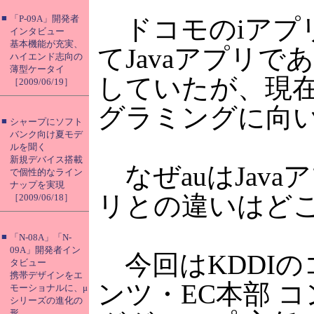
■
「P-09A」開発者
ドコモのiアプリ
インタビュー
基本機能が充実、
てJavaアプリで
ハイエンド志向の
薄型ケータイ
していたが、現在
［2009/06/19］
グラミングに向い
■
シャープにソフト
バンク向け夏モデ
ルを聞く
新規デバイス搭載
なぜauはJav
で個性的なライン
ナップを実現
リとの違いはど
［2009/06/18］
■
「N-08A」「N-
09A」開発者イン
今回はKDDIの
タビュー
携帯デザインをエ
ンツ・EC本部 
モーショナルに、μ
シリーズの進化の
形