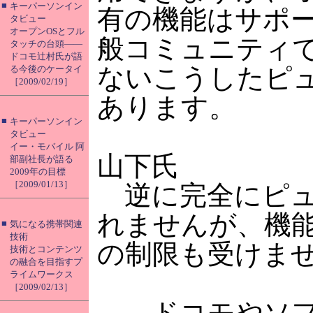
■
キーパーソンイン
有の機能はサポ
タビュー
オープンOSとフル
般コミュニティ
タッチの台頭――
ドコモ辻村氏が語
ないこうしたピ
る今後のケータイ
［2009/02/19］
あります。
■
キーパーソンイン
タビュー
イー・モバイル 阿
山下氏
部副社長が語る
2009年の目標
［2009/01/13］
逆に完全にピュ
れませんが、機
■
気になる携帯関連
技術
の制限も受けま
技術とコンテンツ
の融合を目指すプ
ライムワークス
［2009/02/13］
――ドコモやソフ