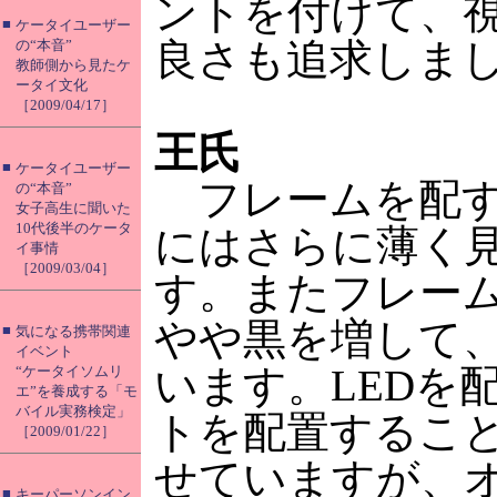
ントを付けて、
■
ケータイユーザー
良さも追求しま
の“本音”
教師側から見たケ
ータイ文化
［2009/04/17］
王氏
■
ケータイユーザー
フレームを配す
の“本音”
女子高生に聞いた
10代後半のケータ
にはさらに薄く
イ事情
［2009/03/04］
す。またフレー
やや黒を増して
■
気になる携帯関連
イベント
います。LEDを
“ケータイソムリ
エ”を養成する「モ
バイル実務検定」
トを配置するこ
［2009/01/22］
せていますが、
■
キーパーソンイン