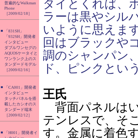
タイとくれば、
普遍的なWalkman
Phone
ラーは黒やシル
［2009/02/18］
いように思えま
■
「831SH」
「932SH」開発者
回はブラックや
インタビュー
ダブルワンセグの
調のシャンパン
AQUOSケータイと
ワンランク上のス
ド、ピンクという
タンダードモデル
［2009/02/16］
■
「CA001」開発者
王氏
インタビュー
タッチパネルを搭
背面パネルはい
載したカシオのス
タンダード端末
［2009/02/12］
テンレスで、そ
す。金属に着色
■
「H001」開発者イ