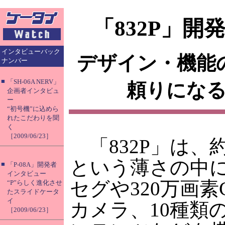
「832P」
インタビューバック
デザイン・機能
ナンバー
■
「SH-06A NERV」
頼りにな
企画者インタビュ
ー
“初号機”に込めら
れたこだわりを聞
く
［2009/06/23］
「832P」は、約
という薄さの中
■
「P-08A」開発者
インタビュー
セグや320万画素
“P”らしく進化させ
たスライドケータ
イ
カメラ、10種類
［2009/06/23］