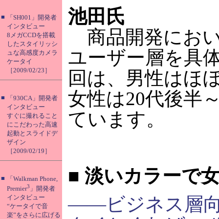
池田氏
■
「SH001」開発者
インタビュー
商品開発におい
8メガCCDを搭載
したスタイリッシ
ユーザー層を具
ュな高感度カメラ
ケータイ
［2009/02/23］
回は、男性はほ
女性は20代後半
■
「930CA」開発者
インタビュー
ています。
すぐに撮れること
にこだわった高速
起動とスライドデ
ザイン
［2009/02/19］
■
淡いカラーで女
■
「Walkman Phone,
3
Premier
」開発者
――ビジネス層
インタビュー
“ケータイで音
楽”をさらに広げる