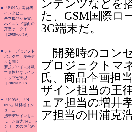
ンテンツなどを
■
「P-09A」開発者
た、GSM国際ロ
インタビュー
基本機能が充実、
ハイエンド志向の
3G端末だ。
薄型ケータイ
［2009/06/19］
開発時のコンセ
■
シャープにソフト
バンク向け夏モデ
プロジェクトマ
ルを聞く
新規デバイス搭載
で個性的なライン
氏、商品企画担
ナップを実現
［2009/06/18］
ザイン担当の王
ェア担当の増井
■
「N-08A」「N-
09A」開発者イン
タビュー
ア担当の田浦克
携帯デザインをエ
モーショナルに、μ
シリーズの進化の
形