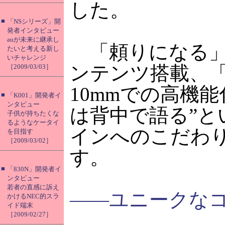
した。
■
「NSシリーズ」開
発者インタビュー
auが未来に継承し
「頼りになる」
たいと考える新し
いチャレンジ
ンテンツ搭載、
［2009/03/03］
10mmでの高機
■
「K001」開発者イ
ンタビュー
は背中で語る”と
子供が持ちたくな
るようなケータイ
インへのこだわ
を目指す
［2009/03/02］
す。
■
「830N」開発者イ
ンタビュー
若者の直感に訴え
――ユニークな
かけるNEC的スラ
イド端末
［2009/02/27］