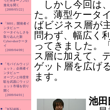
ったWオープンの
しかし今回は、
進化を聞く
［2009/05/22］
た。薄型ケータ
ばビジネス層が
■
「S001」開発者イ
ンタビュー
問わず、幅広く
ケータイらしさを
取り込んだ新
Cyber-shotケータ
ってきました。「
イ
［2009/04/09］
ス層に加えて、
ゲット層を広げ
■
「モバイルウィジ
ェット」企画者イ
ンタビュー
ます。
オープンと待受常
駐を武器にウィジ
ェット市場を切り
開く
［2009/04/01］
池田
■
「WX340K」