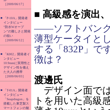
［2009/06/17］
■
高級感を演出、
■
「P-10A」開発者
インタビュー
――ソフトバン
“防水Wオープ
ン”の難しさと開発
薄型ケータイと
の狙い
［2009/06/12］
する「832P」で
■
「K002」開発者イ
徴は？
ンタビュー
10.9mmに実用性と
デザイン性を備え
た大人の携帯
［2009/06/03］
渡邊氏
デザイン面では
■
「T-01A」開発者
インタビュー
トを用いた高級
「Snapdragon」を
搭載した東芝製ス
マートフォンの魅