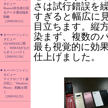
さは試行錯誤を
タビュー
Huawei担当者が語
るデータ通信端末
すぎると幅広に
戦略
［2009/04/23］
目立ちます。縦
染まず、複数の
■
キーパーソンイン
タビュー
最も視覚的に効
UQ WiMAXに聞
く、WiMAXがもた
らすインパクト
仕上げました。
［2009/02/26］
■
キーパーソンイン
タビュー
マイクロソフト越
川氏に「Windows
Phone」戦略を聞
く
［2009/02/25］