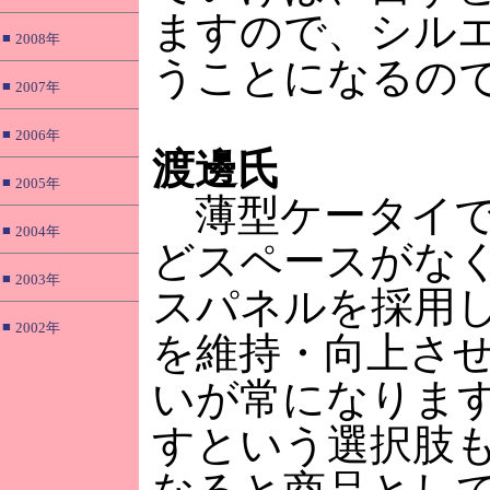
ますので、シル
■
2008年
うことになるの
■
2007年
■
2006年
渡邊氏
■
2005年
薄型ケータイで
■
2004年
どスペースがな
■
2003年
スパネルを採用
■
2002年
を維持・向上さ
いが常になりま
すという選択肢