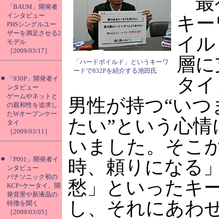
最初
「BAUM」開発者
インタビュー
キー
PHSシングルユー
ザーを満足させる2
イル
モデル
［2009/03/17］
層に
「ハードボイルド」というキーワ
ードで832Pを紹介する池田氏
■
タイ
「930P」開発者イ
ンタビュー
ゲームやネットと
男性が持つ“いつ
の親和性を追求し
たWオープンケー
たい”という心情
タイ
［2009/03/11］
いました。そこ
■
「P001」開発者イ
時、頼りになる
ンタビュー
パナソニック初の
愁」といったキ
KCP+ケータイ、開
発背景や新液晶の
し、それにあわ
特徴を聞く
［2009/03/05］