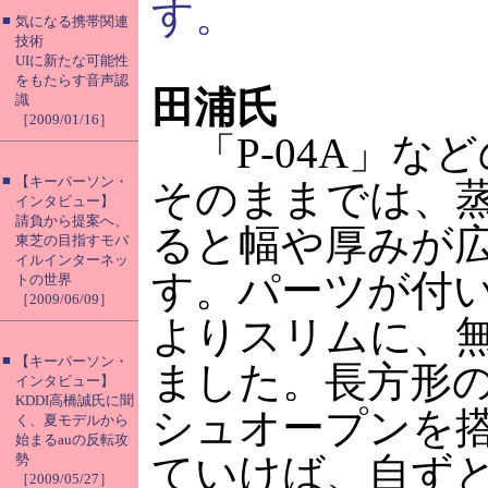
す。
■
気になる携帯関連
技術
UIに新たな可能性
をもたらす音声認
田浦氏
識
［2009/01/16］
「P-04A」な
■
【キーパーソン・
そのままでは、
インタビュー】
請負から提案へ、
ると幅や厚みが
東芝の目指すモバ
イルインターネッ
す。パーツが付
トの世界
［2009/06/09］
よりスリムに、
■
【キーパーソン・
ました。長方形
インタビュー】
KDDI高橋誠氏に聞
シュオープンを
く、夏モデルから
始まるauの反転攻
ていけば、自ず
勢
［2009/05/27］