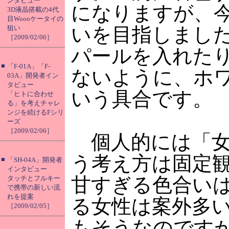
ンタビュー
になりますが、
3D液晶搭載の4代
目Woooケータイの
いを目指しまし
狙い
［2009/02/06］
パールを入れた
■
「F-01A」「F-
ないように、ホ
03A」開発者イン
タビュー
いう具合です。
「ヒトに合わせ
る」を考えチャレ
ンジを続けるFシリ
ーズ
［2009/02/06］
個人的には「女
う考え方は固定
■
「SH-04A」開発者
インタビュー
甘すぎる色合い
タッチとフルキー
で携帯の新しい流
れを提案
る女性は案外多
［2009/02/05］
もそうなのです