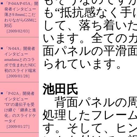
■
「P-04A/P-05A」開
も“抵抗感なく手
発者インタビュー
薄さ9.8mmにこだ
わりながらGSMに
して、落ち着い
対応
［2009/02/03］
います。全ての
面パネルの平滑
■
「N-04A」開発者
インタビュー
られています。
amadanaとのコラ
ボで生まれたNEC
初のスライド端末
［2009/01/28］
池田氏
■
「P-02A」開発者
背面パネルの周
インタビュー
“D”の遺伝子を受
け継ぐ「継承と進
処理したフレー
化」のスライドケ
ータイ
す。そして、ヒ
［2009/01/27］