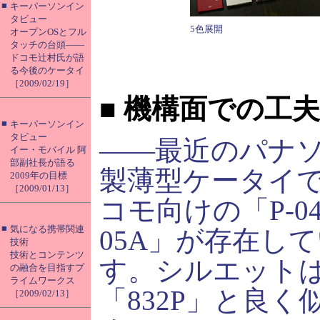
■
キーパーソンイン
タビュー
5色展開
オープンOSとフル
タッチの台頭――
ドコモ辻村氏が語
る今後のケータイ
［2009/02/19］
■
機構面での工夫
■
キーパーソンイン
タビュー
――最近のパナ
イー・モバイル 阿
部副社長が語る
製薄型ケータイ
2009年の目標
［2009/01/13］
コモ向けの「P-04A
■
気になる携帯関連
05A」が存在し
技術
技術とコンテンツ
す。シルエット
の融合を目指すプ
ライムワークス
「832P」と良く
［2009/02/13］