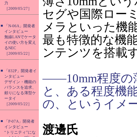
薄さ10mmとい
力
［2009/05/27］
セグや国際ローミ
メラといった機
■
「N-06A」開発者
インタビュー
最も特徴的な機能
無線LANでケータ
イの使い方を変え
るNEC
ンテンツを搭載
［2009/05/22］
■
「832P」開発者イ
――10mm程度
ンタビュー
デザイン・機能の
と、ある程度機
バランスを追求、
頼りになる薄型ケ
ータイ
の、というイメ
［2009/05/22］
■
「P-07A」開発者
渡邊氏
インタビュー
“トリニティ”にな