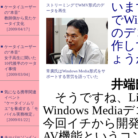
いま
ストリーミングでWMV形式のデ
■
ケータイユーザー
ータを再生
の“本音”
でWin
教師側から見たケ
ータイ文化
のデ
［2009/04/17］
作し
■
ケータイユーザー
の“本音”
ょう
女子高生に聞いた
10代後半のケータ
イ事情
常廣氏はWindows Media形式をサ
［2009/03/04］
ポートする苦労を語っていた
井端
■
気になる携帯関連
そうですね、Li
イベント
“ケータイソムリ
Windows Med
エ”を養成する「モ
バイル実務検定」
今回イチから開
［2009/01/22］
AV機能というコ
■
キーパーソンイン