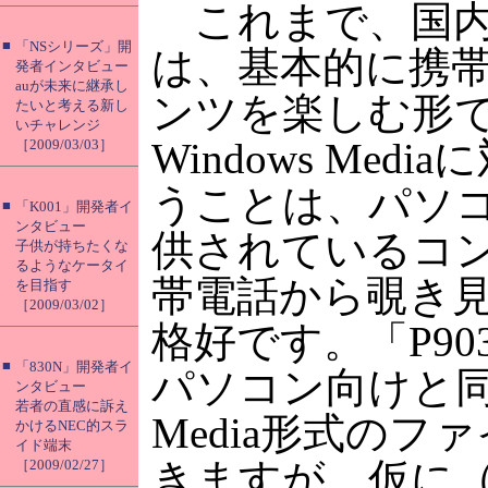
これまで、国内
■
「NSシリーズ」開
は、基本的に携
発者インタビュー
auが未来に継承し
ンツを楽しむ形
たいと考える新し
いチャレンジ
Windows Med
［2009/03/03］
うことは、パソ
■
「K001」開発者イ
ンタビュー
供されているコ
子供が持ちたくな
るようなケータイ
帯電話から覗き
を目指す
［2009/03/02］
格好です。「P90
■
「830N」開発者イ
パソコン向けと同じ
ンタビュー
若者の直感に訴え
Media形式のフ
かけるNEC的スラ
イド端末
きますが、仮に（W
［2009/02/27］