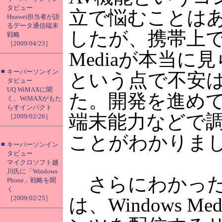
タビュー
立で悩むことは
Huawei担当者が語
るデータ通信端末
したが、携帯上でW
戦略
［2009/04/23］
Mediaが本当に
■
キーパーソンイン
という点で不安
タビュー
UQ WiMAXに聞
た。開発を進め
く、WiMAXがもた
らすインパクト
端末能力などで
［2009/02/26］
ことがわかりま
■
キーパーソンイン
タビュー
マイクロソフト越
川氏に「Windows
さらにわかった
Phone」戦略を聞
く
［2009/02/25］
は、Windows M