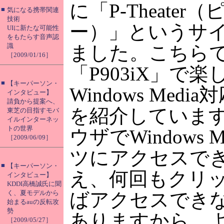
に「P-Theater
■
気になる携帯関連
技術
ー）」というサ
UIに新たな可能性
をもたらす音声認
識
ました。こちら
［2009/01/16］
「P903iX」で楽
■
【キーパーソン・
Windows Medi
インタビュー】
請負から提案へ、
を紹介していま
東芝の目指すモバ
イルインターネッ
トの世界
ウザでWindows 
［2009/06/09］
ツにアクセスで
■
【キーパーソン・
え、何回もクリ
インタビュー】
KDDI高橋誠氏に聞
く、夏モデルから
ばアクセスでき
始まるauの反転攻
勢
ありますから、
［2009/05/27］