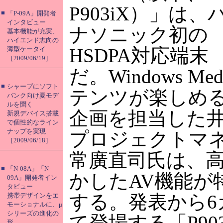
P903iX）」は、
■
「P-09A」開発者
インタビュー
ナソニック初の
基本機能が充実、
ハイエンド志向の
HSDPA対応端末
薄型ケータイ
［2009/06/19］
だ。Windows M
■
シャープにソフト
テンツが楽しめ
バンク向け夏モデ
ルを聞く
企画を担当した
新規デバイス搭載
で個性的なライン
ナップを実現
プロジェクトマ
［2009/06/18］
常廣直司氏は、
■
「N-08A」「N-
かしたAV機能が
09A」開発者イン
タビュー
する。発表から6
携帯デザインをエ
モーショナルに、μ
シリーズの進化の
て登場する「P90
形