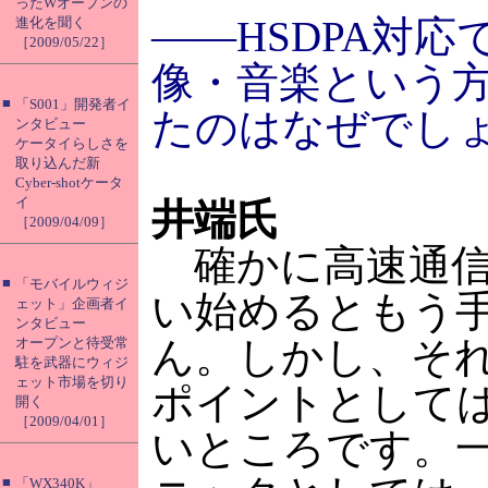
ったWオープンの
――HSDPA対応
進化を聞く
［2009/05/22］
像・音楽という
■
「S001」開発者イ
たのはなぜでし
ンタビュー
ケータイらしさを
取り込んだ新
Cyber-shotケータ
イ
井端氏
［2009/04/09］
確かに高速通信
■
「モバイルウィジ
い始めるともう
ェット」企画者イ
ンタビュー
ん。しかし、そ
オープンと待受常
駐を武器にウィジ
ェット市場を切り
ポイントとして
開く
［2009/04/01］
いところです。
■
「WX340K」