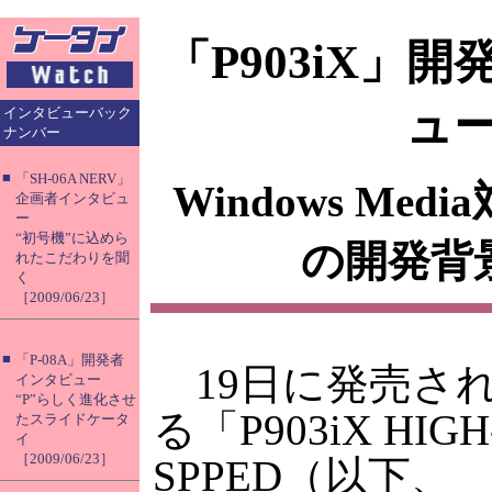
「P903iX」
ュ
インタビューバック
ナンバー
■
「SH-06A NERV」
Windows Me
企画者インタビュ
ー
“初号機”に込めら
の開発背
れたこだわりを聞
く
［2009/06/23］
■
「P-08A」開発者
19日に発売さ
インタビュー
“P”らしく進化させ
る「P903iX HIGH
たスライドケータ
イ
［2009/06/23］
SPPED（以下、