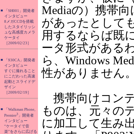
Mediaの）携帯
■
「SH001」開発者
インタビュー
があったとして
8メガCCDを搭載
したスタイリッシ
用するならば既
ュな高感度カメラ
ケータイ
［2009/02/23］
ータ形式がある
ら、Windows M
■
「930CA」開発者
インタビュー
性がありません
すぐに撮れること
にこだわった高速
起動とスライドデ
ザイン
［2009/02/19］
携帯向けコンテ
ものは、元々の
■
「Walkman Phone,
3
Premier
」開発者
に加工して生み
インタビュー
“ケータイで音
楽”をさらに広げる