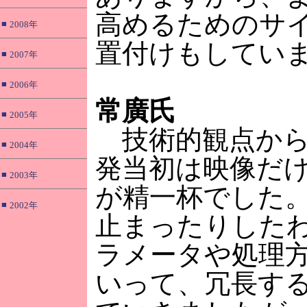
高めるためのサ
■
2008年
置付けもしてい
■
2007年
■
2006年
常廣氏
■
2005年
技術的観点から
■
2004年
発当初は映像だ
■
2003年
が精一杯でした
■
2002年
止まったりした
ラメータや処理
いって、冗長す