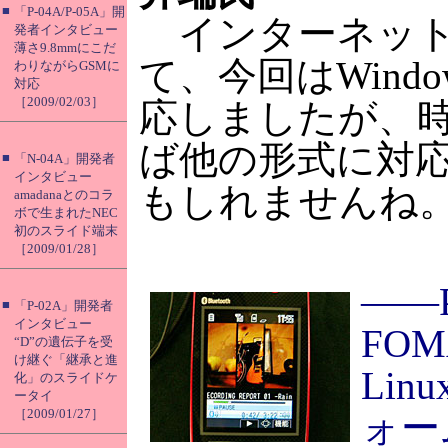
■
「P-04A/P-05A」開
インターネット
発者インタビュー
薄さ9.8mmにこだ
て、今回はWindow
わりながらGSMに
対応
［2009/02/03］
応しましたが、
ば他の形式に対
■
「N-04A」開発者
インタビュー
もしれませんね
amadanaとのコラ
ボで生まれたNEC
初のスライド端末
［2009/01/28］
――
■
「P-02A」開発者
インタビュー
FO
“D”の遺伝子を受
け継ぐ「継承と進
Li
化」のスライドケ
ータイ
［2009/01/27］
ォー