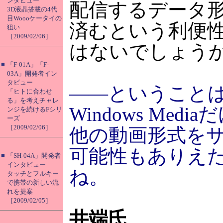
ンタビュー
配信するデータ形
3D液晶搭載の4代
目Woooケータイの
済むという利便
狙い
［2009/02/06］
はないでしょう
■
「F-01A」「F-
03A」開発者イン
タビュー
――ということ
「ヒトに合わせ
る」を考えチャレ
Windows Med
ンジを続けるFシリ
ーズ
［2009/02/06］
他の動画形式を
可能性もありえ
■
「SH-04A」開発者
インタビュー
ね。
タッチとフルキー
で携帯の新しい流
れを提案
［2009/02/05］
井端氏