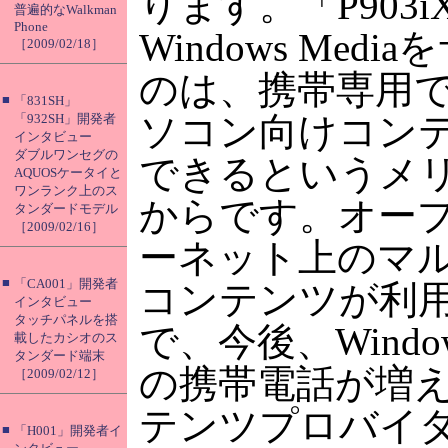
ります。「P903i
普遍的なWalkman
Phone
Windows Med
［2009/02/18］
のは、携帯専用
■
「831SH」
ソコン向けコン
「932SH」開発者
インタビュー
ダブルワンセグの
できるというメ
AQUOSケータイと
ワンランク上のス
からです。オー
タンダードモデル
［2009/02/16］
ーネット上のマ
■
「CA001」開発者
コンテンツが利
インタビュー
タッチパネルを搭
で、今後、Window
載したカシオのス
タンダード端末
の携帯電話が増
［2009/02/12］
テンツプロバイ
■
「H001」開発者イ