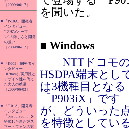
［2009/06/17］
を聞いた。
■
「P-10A」開発者
インタビュー
“防水Wオープ
ン”の難しさと開発
■
Windows
の狙い
［2009/06/12］
――NTTドコモ
■
「K002」開発者イ
ンタビュー
HSDPA端末とし
10.9mmに実用性と
デザイン性を備え
は3機種目となる
た大人の携帯
［2009/06/03］
「P903iX」です
■
「T-01A」開発者
が、どういった
インタビュー
「Snapdragon」を
を特徴としてい
搭載した東芝製ス
マートフォンの魅