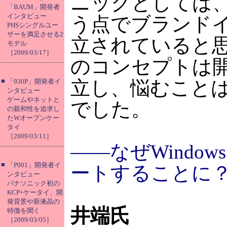
ニックとしては、
「BAUM」開発者
インタビュー
う点でブランド
PHSシングルユー
ザーを満足させる2
立されていると
モデル
［2009/03/17］
のコンセプトは
■
立し、悩むこと
「930P」開発者イ
ンタビュー
ゲームやネットと
でした。
の親和性を追求し
たWオープンケー
タイ
［2009/03/11］
――なぜWindows
■
「P001」開発者イ
ートすることに
ンタビュー
パナソニック初の
KCP+ケータイ、開
発背景や新液晶の
井端氏
特徴を聞く
［2009/03/05］