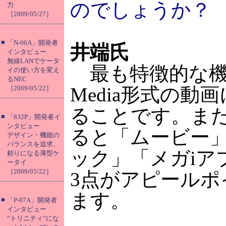
のでしょうか？
力
［2009/05/27］
■
「N-06A」開発者
井端氏
インタビュー
無線LANでケータ
最も特徴的な機能は
イの使い方を変え
るNEC
Media形式の動
［2009/05/22］
ることです。ま
■
「832P」開発者イ
ンタビュー
ると「ムービー
デザイン・機能の
バランスを追求、
ック」「メガiア
頼りになる薄型ケ
ータイ
［2009/05/22］
3点がアピールポ
ます。
■
「P-07A」開発者
インタビュー
“トリニティ”にな