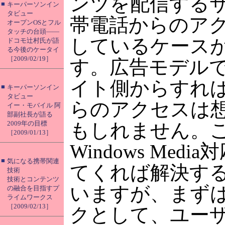
ンツを配信する
■
キーパーソンイン
タビュー
帯電話からのア
オープンOSとフル
タッチの台頭――
しているケース
ドコモ辻村氏が語
る今後のケータイ
［2009/02/19］
す。広告モデル
イト側からすれ
■
キーパーソンイン
タビュー
らのアクセスは
イー・モバイル 阿
部副社長が語る
2009年の目標
もしれません。
［2009/01/13］
Windows Med
■
気になる携帯関連
てくれば解決す
技術
技術とコンテンツ
いますが、まず
の融合を目指すプ
ライムワークス
［2009/02/13］
クとして、ユー