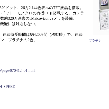
20ドット、26万2,144色表示のTFT液晶を搭載。
×25ドット、モノクロの有機ELも搭載する。カメラ
320万画素のνMaicoviconカメラを装備。
PS機能には対応しない。
26g。連続待受時間は約420時間（移動時）で、連続
ゾン、プラチナの2色。
プラチナ
se/page/070412_01.html
H-SPEED」