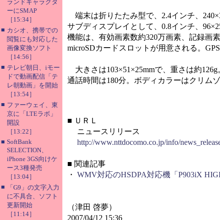
ランドキャラクタ
ーにSMAP
端末は折りたたみ型で、2.4インチ、240×3
［15:34］
サブディスプレイとして、0.8インチ、96
■
カシオ、携帯での
機能は、有効画素数約320万画素、記録画素数約
閲覧にも対応した
microSDカードスロットが用意される。G
画像変換ソフト
［14:56］
■
テレビ朝日、iモー
大きさは103×51×25mmで、重さは約1
ドで動画配信「テ
通話時間は180分。ボディカラーはクリム
レ朝動画」を開始
［13:54］
■
ファーウェイ、東
京に「LTEラボ」
■
ＵＲＬ
開設
ニュースリリース
［13:22］
■
SoftBank
http://www.nttdocomo.co.jp/info/news_relea
SELECTION、
iPhone 3GS向けケ
■
関連記事
ース3種発売
・
WMV対応のHSDPA対応機「P903iX HIG
［13:04］
■
「G9」の文字入力
に不具合、ソフト
更新開始
（津田 啓夢）
［11:14］
2007/04/12 15:36