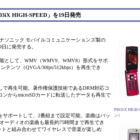
iX HIGH-SPEED」を19日発売
パナソニック モバイルコミュニケーションズ製の
4月19日に発売する。
再生機能として、WMV（WMV9、WMV8）形式をサポ
（QVGA/30fps/512kbps）を再生でき
で再生可能。著作権保護技術であるDRM対応コ
からmicroSDカードに転送したデータも再生で
P903iX HI
サポートして、2番組まで設定可能。楽曲はバッ
ン）
オーディオの楽曲も最長約75時間まで再生でき
hヘッドセットと組み合わせてワイヤレスで音楽が楽しめ