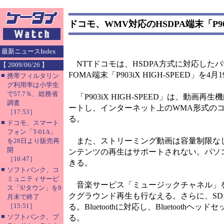
ドコモ、WMV対応のHSDPA端末「P903
最新ニュースIndex
NTTドコモは、HSDPA方式に対応した
【 2009/06/26 】
FOMA端末「P903iX HIGH-SPEED」を
■
携帯フィルタリン
グ利用率は小学生
で57.7％、総務省
「P903iX HIGH-SPEED」は、動画
調査
ートし、インターネット上のWMA形式のコンテンツ
［17:53］
る。
■
ドコモ、スマート
フォン「T-01A」
また、ストリーミング動画は容量制限なし
を28日より販売再
開
ンテンツの再生はサポートされない。パソコン
［16:47］
きる。
■
ソフトバンク、コ
ミュニティサービ
音楽サービス「ミュージックチャネル」を
ス「S!タウン」を9
クグラウンド再生も行なえる。さらに、SD
月末で終了
［15:51］
る。Bluetoothに対応し、Bluetoot
■
ソフトバンク、ブ
る。