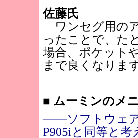
佐藤氏
ワンセグ用のア
ったことで、た
場合、ポケット
まで良くなりま
■
ムーミンのメ
――ソフトウェ
P905iと同等と