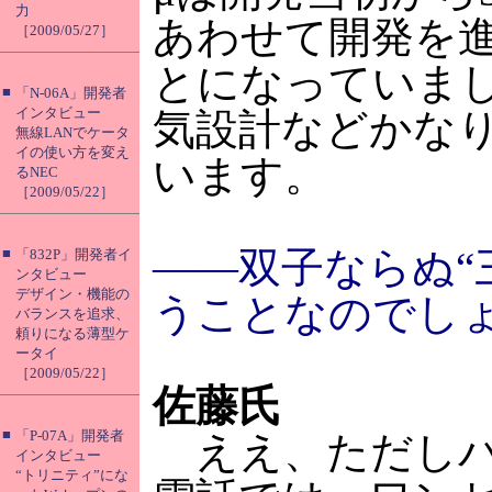
力
あわせて開発を
［2009/05/27］
とになっていま
■
「N-06A」開発者
インタビュー
気設計などかな
無線LANでケータ
イの使い方を変え
います。
るNEC
［2009/05/22］
――双子ならぬ“
■
「832P」開発者イ
ンタビュー
デザイン・機能の
うことなのでし
バランスを追求、
頼りになる薄型ケ
ータイ
［2009/05/22］
佐藤氏
■
「P-07A」開発者
ええ、ただしパ
インタビュー
“トリニティ”にな