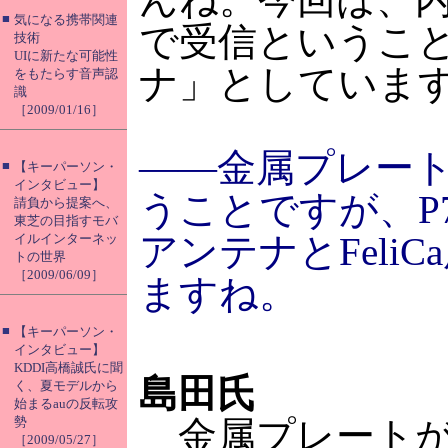
■
気になる携帯関連
で受信というこ
技術
UIに新たな可能性
ナ」としていま
をもたらす音声認
識
［2009/01/16］
――金属プレー
■
【キーパーソン・
インタビュー】
うことですが、P7
請負から提案へ、
東芝の目指すモバ
アンテナとFeli
イルインターネッ
トの世界
［2009/06/09］
ますね。
■
【キーパーソン・
インタビュー】
KDDI高橋誠氏に聞
島田氏
く、夏モデルから
始まるauの反転攻
勢
金属プレートが
［2009/05/27］