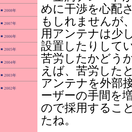
めに干渉を心配
■
2008年
もしれませんが、
■
2007年
用アンテナは少
■
2006年
設置したりして
■
2005年
苦労したかどう
■
2004年
えば、苦労した
■
2003年
アンテナを外部
■
2002年
ーザーの手間を
ので採用するこ
たね。