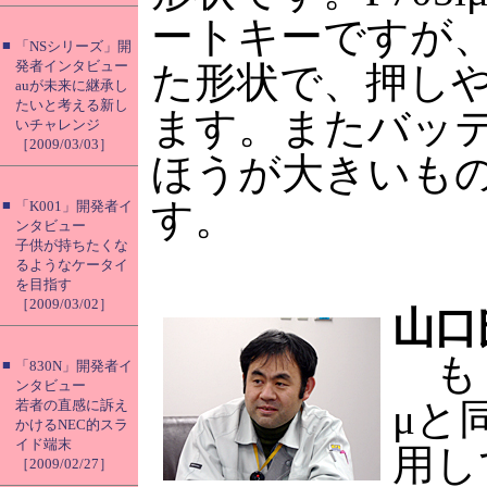
ートキーですが、P
■
「NSシリーズ」開
発者インタビュー
た形状で、押し
auが未来に継承し
たいと考える新し
ます。またバッテリ
いチャレンジ
［2009/03/03］
ほうが大きいも
す。
■
「K001」開発者イ
ンタビュー
子供が持ちたくな
るようなケータイ
を目指す
［2009/03/02］
山口
もしP
■
「830N」開発者イ
ンタビュー
μと
若者の直感に訴え
かけるNEC的スラ
イド端末
用し
［2009/02/27］