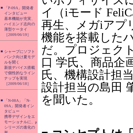
■
「P-09A」開発者
イ（iモード Feli
インタビュー
基本機能が充実、
再生、メガiアプ
ハイエンド志向の
薄型ケータイ
機能を搭載した
［2009/06/19］
だ。プロジェク
■
シャープにソフト
バンク向け夏モデ
口 学氏、商品企
ルを聞く
新規デバイス搭載
氏、機構設計担当
で個性的なライン
ナップを実現
設計担当の島田 
［2009/06/18］
を聞いた。
■
「N-08A」「N-
09A」開発者イン
タビュー
携帯デザインをエ
モーショナルに、μ
シリーズの進化の
形