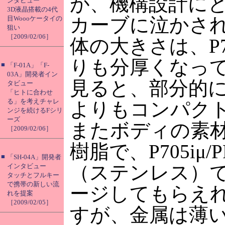
が、機構設計に
ンタビュー
3D液晶搭載の4代
カーブに泣かさ
目Woooケータイの
狙い
［2009/02/06］
体の大きさは、P705
りも分厚くなっ
■
「F-01A」「F-
03A」開発者イン
見ると、部分的にP70
タビュー
「ヒトに合わせ
る」を考えチャレ
よりもコンパク
ンジを続けるFシリ
ーズ
またボディの素材を
［2009/02/06］
樹脂で、P705iμ/
■
「SH-04A」開発者
（ステンレス）
インタビュー
タッチとフルキー
で携帯の新しい流
ージしてもらえ
れを提案
［2009/02/05］
すが、金属は薄