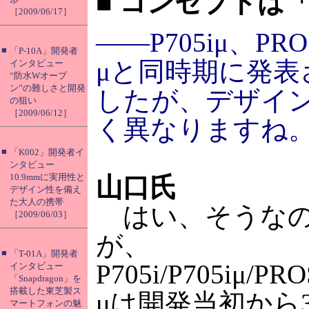
■
コンセプトは「
［2009/06/17］
――P705iμ、PRO
■
「P-10A」開発者
μと同時期に発表
インタビュー
“防水Wオープ
ン”の難しさと開発
したが、デザイ
の狙い
［2009/06/12］
く異なりますね
■
「K002」開発者イ
ンタビュー
10.9mmに実用性と
山口氏
デザイン性を備え
た大人の携帯
はい、そうな
［2009/06/03］
が、
■
「T-01A」開発者
P705i/P705iμ/PR
インタビュー
「Snapdragon」を
搭載した東芝製ス
μは開発当初から
マートフォンの魅