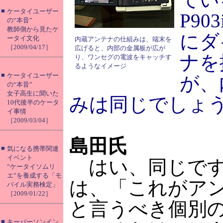
■
ケータイユーザー
P9
の“本音”
教師側から見たケ
にダ
ータイ文化
内蔵アンテナの仕組みは、端末を
［2009/04/17］
広げると、内部の金属板が広が
ナを
り、ワンセグの電波をキャッチす
るようなイメージ
■
ケータイユーザー
が、
の“本音”
女子高生に聞いた
みは同じでしょ
10代後半のケータ
イ事情
［2009/03/04］
島田氏
■
気になる携帯関連
イベント
はい、同じです
“ケータイソムリ
エ”を養成する「モ
は、「これがア
バイル実務検定」
［2009/01/22］
と言うべき個別
■
キーパーソンイン