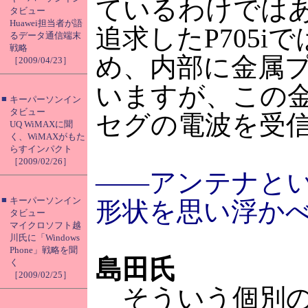
ているわけでは
タビュー
Huawei担当者が語
追求したP705i
るデータ通信端末
戦略
め、内部に金属
［2009/04/23］
いますが、この
■
キーパーソンイン
タビュー
セグの電波を受
UQ WiMAXに聞
く、WiMAXがもた
らすインパクト
［2009/02/26］
――アンテナと
■
キーパーソンイン
形状を思い浮か
タビュー
マイクロソフト越
川氏に「Windows
Phone」戦略を聞
島田氏
く
［2009/02/25］
そういう個別の