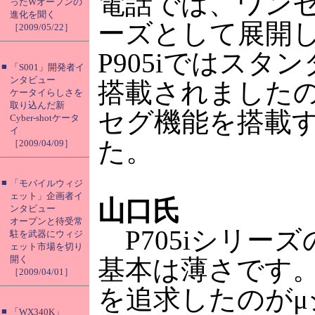
電話では、ワンセ
ったWオープンの
進化を聞く
ーズとして展開
［2009/05/22］
P905iではスタ
■
「S001」開発者イ
ンタビュー
搭載されましたので
ケータイらしさを
取り込んだ新
セグ機能を搭載
Cyber-shotケータ
イ
た。
［2009/04/09］
■
「モバイルウィジ
ェット」企画者イ
山口氏
ンタビュー
オープンと待受常
P705iシリー
駐を武器にウィジ
ェット市場を切り
開く
基本は薄さです
［2009/04/01］
を追求したのがμシ
■
「WX340K」