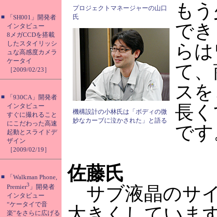
もう
プロジェクトマネージャーの山口
■
氏
「SH001」開発者
でき
インタビュー
8メガCCDを搭載
したスタイリッシ
らは
ュな高感度カメラ
ケータイ
て、
［2009/02/23］
スを
■
「930CA」開発者
長く
インタビュー
機構設計の小林氏は「ボディの微
すぐに撮れること
妙なカーブに泣かされた」と語る
にこだわった高速
です
起動とスライドデ
ザイン
［2009/02/19］
佐藤氏
■
「Walkman Phone,
3
サブ液晶のサイズ
Premier
」開発者
インタビュー
“ケータイで音
大きくしていま
楽”をさらに広げる