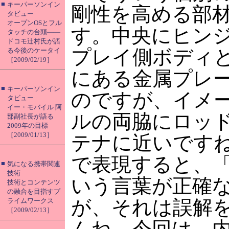
■
キーパーソンイン
剛性を高める部
タビュー
オープンOSとフル
す。中央にヒン
タッチの台頭――
ドコモ辻村氏が語
プレイ側ボディ
る今後のケータイ
［2009/02/19］
にある金属プレ
■
キーパーソンイン
のですが、イメ
タビュー
イー・モバイル 阿
ルの両脇にロッ
部副社長が語る
2009年の目標
［2009/01/13］
テナに近いです
で表現すると、
■
気になる携帯関連
技術
いう言葉が正確
技術とコンテンツ
の融合を目指すプ
が、それは誤解
ライムワークス
［2009/02/13］
んね。今回は、