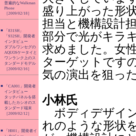
普遍的なWalkman
盛り上がった形
Phone
［2009/02/18］
担当と機構設計
■
「831SH」
部分で光がキラ
「932SH」開発者
インタビュー
求めました。女
ダブルワンセグの
AQUOSケータイと
ターゲットです
ワンランク上のス
タンダードモデル
［2009/02/16］
気の演出を狙っ
■
「CA001」開発者
インタビュー
小林氏
タッチパネルを搭
載したカシオのス
タンダード端末
ボディデザイン
［2009/02/12］
れのような形状
■
「H001」開発者イ