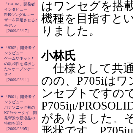
はワンセグを搭
「BAUM」開発者
インタビュー
機種を目指すと
PHSシングルユー
ザーを満足させる2
モデル
りました。
［2009/03/17］
■
「930P」開発者イ
小林氏
ンタビュー
ゲームやネットと
の親和性を追求し
仕様として共通
たWオープンケー
タイ
のの、P705iは
［2009/03/11］
ンセプトですの
■
「P001」開発者イ
P705iμ/PROS
ンタビュー
パナソニック初の
KCP+ケータイ、開
がありました。
発背景や新液晶の
特徴を聞く
形状です。P705iμ
［2009/03/05］