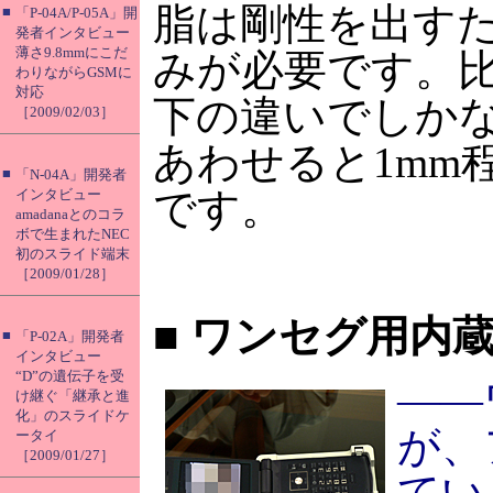
脂は剛性を出す
■
「P-04A/P-05A」開
発者インタビュー
薄さ9.8mmにこだ
みが必要です。比
わりながらGSMに
対応
下の違いでしか
［2009/02/03］
あわせると1mm
■
「N-04A」開発者
です。
インタビュー
amadanaとのコラ
ボで生まれたNEC
初のスライド端末
［2009/01/28］
■
ワンセグ用内蔵
■
「P-02A」開発者
インタビュー
“D”の遺伝子を受
――
け継ぐ「継承と進
化」のスライドケ
が、
ータイ
［2009/01/27］
てい