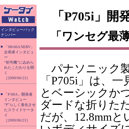
「P705i」
インタビューバック
「ワンセグ最
ナンバー
■
「SH-06A NERV」
企画者インタビュ
ー
“初号機”に込めら
パナソニック
れたこだわりを聞
く
「P705i」は、
［2009/06/23］
とベーシックか
■
「P-08A」開発者
インタビュー
ダードな折りた
“P”らしく進化させ
たスライドケータ
だが、12.8mm
イ
［2009/06/23］
いボディサイズ