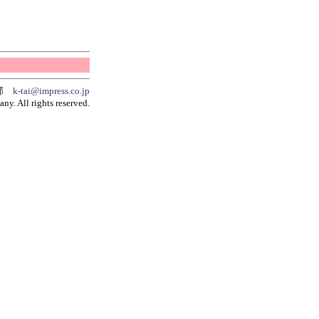
集部
k-tai@impress.co.jp
y. All rights reserved.