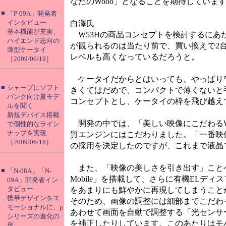
なたのWooo」となることを期待していま
■
「P-09A」開発者
インタビュー
白澤氏
基本機能が充実、
W53Hの商品コンセプトを検討するにあ
ハイエンド志向の
が観られるのは当たり前で、買い換えで2
薄型ケータイ
レベルも高くなっているだろうと。
［2009/06/19］
ケータイだからとはいっても、やっぱり
■
シャープにソフト
きくてはだめで、コンパクトで薄くないと手に
バンク向け夏モデ
コンセプトとし、ケータイの枠を飛び越えて
ルを聞く
新規デバイス搭載
開発の中では、「美しい映像にこだわるW
で個性的なライン
ナップを実現
質エンジンにはこだわりました。「一番映
［2009/06/18］
の採用を決定したのですが、これまで液晶
また、「映像の美しさを引き出す」ことへのこだ
■
「N-08A」「N-
Mobile」を搭載して、さらに有機EL
09A」開発者イン
タビュー
をあまりにも鮮やかに再現してしまうこと
携帯デザインをエ
そのため、画像の調整には細部までこだわ
モーショナルに、μ
あわせて画面を自動で調整する「光センサ
シリーズの進化の
を補正したりしています。このあたりはモ
形