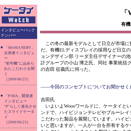
「
有機
インタビューバック
ナンバー
この冬の最新モデルとして日立が市場に投入
■
「SH-06A NERV」
だ。有機ELディスプレイの採用など日立の
企画者インタビュ
ョンデザイン部 リーダ主任デザイナーの池
ー
計グループの小山 博之氏、同社 事業統括
“初号機”に込めら
れたこだわりを聞
の吉田 征義氏に伺った。
く
［2009/06/23］
――今回のコンセプトについてお聞かせく
■
「P-08A」開発者
吉田氏
インタビュー
いよいよWoooワールドに、ケータイとい
“P”らしく進化させ
たスライドケータ
ンドで、ハイビジョンテレビやブルーレイ
イ
こだわった製品を展開しています。ハイビ
［2009/06/23］
いと思いますが、一人が一台を所有するケー