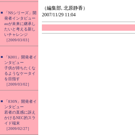
（編集部, 北原静香）
■
「NSシリーズ」開
2007/11/29 11:04
発者インタビュー
auが未来に継承し
たいと考える新し
いチャレンジ
［2009/03/03］
■
「K001」開発者イ
ンタビュー
子供が持ちたくな
るようなケータイ
を目指す
［2009/03/02］
■
「830N」開発者イ
ンタビュー
若者の直感に訴え
かけるNEC的スラ
イド端末
［2009/02/27］