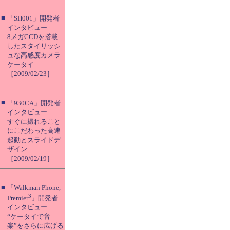
■
「SH001」開発者
インタビュー
8メガCCDを搭載
したスタイリッシ
ュな高感度カメラ
ケータイ
［2009/02/23］
■
「930CA」開発者
インタビュー
すぐに撮れること
にこだわった高速
起動とスライドデ
ザイン
［2009/02/19］
■
「Walkman Phone,
3
Premier
」開発者
インタビュー
“ケータイで音
楽”をさらに広げる