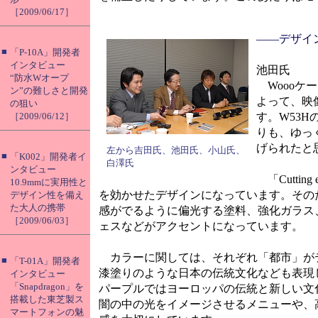
［2009/06/17］
――デザイ
■
「P-10A」開発者
インタビュー
池田氏
“防水Wオープ
Woooケ
ン”の難しさと開発
よって、映
の狙い
［2009/06/12］
す。W53
りも、ゆっ
げられたと
左から吉田氏、池田氏、小山氏、
■
「K002」開発者イ
白澤氏
ンタビュー
「Cutti
10.9mmに実用性と
を効かせたデザインになっています。その
デザイン性を備え
た大人の携帯
感がでるように偏光する塗料、強化ガラス
［2009/06/03］
ェスなどがアクセントになっています。
カラーに関しては、それぞれ「都市」が
■
「T-01A」開発者
漆塗りのような日本の伝統文化なども表現
インタビュー
「Snapdragon」を
パープルではヨーロッパの伝統と新しい文
搭載した東芝製ス
闇の中の光をイメージさせるメニューや、
マートフォンの魅