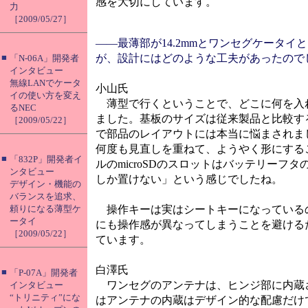
感を大切にしています。
力
［2009/05/27］
――最薄部が14.2mmとワンセグケータ
■
が、設計にはどのような工夫があったので
「N-06A」開発者
インタビュー
無線LANでケータ
小山氏
イの使い方を変え
薄型で行くということで、どこに何を入
るNEC
ました。基板のサイズは従来製品と比較す
［2009/05/22］
で部品のレイアウトには本当に悩まされまし
何度も見直しを重ねて、ようやく形にする
■
「832P」開発者イ
ルのmicroSDのスロットはバッテリー
ンタビュー
しか置けない」という感じでしたね。
デザイン・機能の
バランスを追求、
頼りになる薄型ケ
操作キーは実はシートキーになっている
ータイ
にも操作感が異なってしまうことを避ける
［2009/05/22］
ています。
白澤氏
■
「P-07A」開発者
ワンセグのアンテナは、ヒンジ部に内蔵さ
インタビュー
“トリニティ”にな
はアンテナの内蔵はデザイン的な配慮だけ