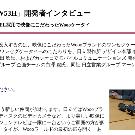
W53H」開発者インタビュー
EL採用で映像にこだわったWoooケータイ
するのは、映像にこだわったWoooブランドのワンセグケータ
ワンセグケータイへのこだわりを、日立製作所 デザイン本部 
田 稔氏、およびカシオ日立モバイルコミュニケーションズ 開
グループ 企画チームの白澤 聡氏、同社 日立営業グループ マー
ださい。
う新しい仲間が加わります。日立ではWoooブラ
ディスクのビデオカメラなど、より美しい映像に
ジョンテレビは一家に一台というご家庭の方が多
タイが、Woooワールドの最初の扉を開く「あ