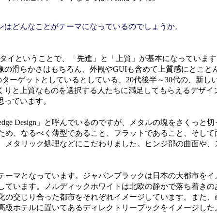
ンはどんなことがテーマになっているのでしょうか。
ータイということで、「先進」と「上質」が基本になっていま
像の滑らかさはもちろん、外観やGUIも含めて上質感にとこと
Hのターゲットとしているとしている、20代後半～30代の、新し
くりと上質なものを選択する人たちに満足してもらえるデザイ
思っています。
ng edge Design」と呼んでいるのですが、メタルの塊をさくっ
ため、なるべく薄型であること、フラットであること、そして
、メタリック処理などにこだわりました。ヒンジ部の曲面や、
テーマとなっています。ジャパンブラックは日本の大都市をイ
しています。ノルディックホワイトは北欧の静かで落ち着きの
化の交じり合った都市をそれぞれイメージしています。また、
高級ホテルに置いてあるディレクトリーブックをイメージした