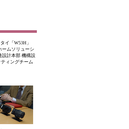
イ「W53H」
ホームソリューシ
発設計本部 機構設
ケティングチーム