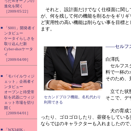
ったWオープンの
進化を聞く
それと、設計面だけでなく仕様面に関し
［2009/05/22］
が、何を残して何の機能を削るかをギリギ
ど実用性の高い機能は削らない事を目標と
■
「S001」開発者イ
ます。
ンタビュー
ケータイらしさを
取り込んだ新
――セルフ
Cyber-shotケータ
イ
白澤氏
［2009/04/09］
セルフスタ
料で一杯の
■
「モバイルウィジ
そのため、
ェット」企画者イ
ンタビュー
立てた状態
オープンと待受常
セカンドプロフ機能。名札代わり
駐を武器にウィジ
そこで、デ
利用できる
ェット市場を切り
開く
犬の育成アプ
［2009/04/01］
ったり、ゴロゴロしたり、昼寝をしている
ならではのキャラクターも入れましたので
■
「WX340K」