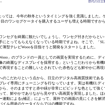
す。
歴代の日立製
たっては、今年の秋冬というタイミングを強く意識しました。
台目のワンセグケータイを購入するユーザも増える時期ですか
ワンセグを綺麗に観たいでしょうし、ワンセグ付きだからとい
とってもらえなくなっている時期ですよね。そこで、「SLIM ＆
薄型テレビWoooを目指そうと開発をスタートしました。
ooo」のブランドの一員としての画質を実現するために、デ
像の綺麗なディスプレイを採用する」というこだわりから有機
で再現することの難しいとされていた赤色なども鮮やかに再現
わりという点から、日立のデジタル高画質技術である「Picture 
ディスプレイ専用にチューニングを行なっています。実は有機ELデ
から、そのままですと赤や緑が非常にビビッドな色として強く
って、鮮やかでありながら見やすい高画質を実現しました。ほ
ー連動によるγ補正」によって、屋外での画面の見にくさを解
バイル用途のケータイならではの機能ですね。