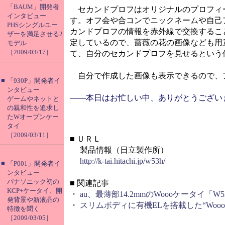
「BAUM」開発者
セカンドプロフはオリジナルのプロフィ
インタビュー
す。オフ会や合コンでニックネームや自己
PHSシングルユー
カンドプロフの情報を赤外線で交換するこ
ザーを満足させる2
定しているので、薔薇の花の画像なども用
モデル
［2009/03/17］
て、自分のセカンドプロフを見せるという
自分で作成した画像も表示できるので、
■
「930P」開発者イ
ンタビュー
――本日はお忙しい中、ありがとうござい
ゲームやネットと
の親和性を追求し
たWオープンケー
タイ
［2009/03/11］
■
ＵＲＬ
製品情報（日立製作所）
http://k-tai.hitachi.jp/w53h/
■
「P001」開発者イ
ンタビュー
パナソニック初の
■
関連記事
KCP+ケータイ、開
・
au、最薄部14.2mmのWoooケータイ「W
発背景や新液晶の
・
スリムボディに有機ELを搭載した“Wooo
特徴を聞く
［2009/03/05］