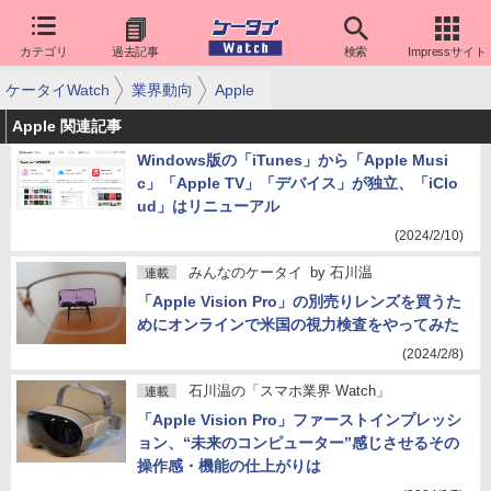
カテゴリ
過去記事
検索
Impressサイト
ケータイWatch
業界動向
Apple
Apple 関連記事
Windows版の「iTunes」から「Apple Musi
c」「Apple TV」「デバイス」が独立、「iClo
ud」はリニューアル
(2024/2/10)
みんなのケータイ
by
石川温
連載
「Apple Vision Pro」の別売りレンズを買うた
めにオンラインで米国の視力検査をやってみた
(2024/2/8)
石川温の「スマホ業界 Watch」
連載
「Apple Vision Pro」ファーストインプレッシ
ョン、“未来のコンピューター”感じさせるその
操作感・機能の仕上がりは