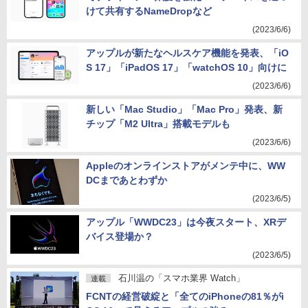
けて共有するNameDropなど
(2023/6/6)
アップルが新たなヘルスケア機能を発表、「iO
S 17」「iPadOS 17」「watchOS 10」向けに
(2023/6/6)
新しい「Mac Studio」「Mac Pro」発表、新
チップ「M2 Ultra」搭載モデルも
(2023/6/6)
Appleのオンラインストアがメンテ中に、WW
DCまであとわずか
(2023/6/5)
アップル「WWDC23」は今夜スタート、XRデ
バイス登場か？
(2023/6/5)
石川温の「スマホ業界 Watch」
連載
FCNTの経営破綻と「全てのiPhoneの81％がi