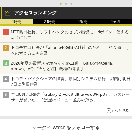
●
●
●
アクセスランキング
1時間
24時間
1週間
1カ月
NTT島田社長、ソフトバンクのセブン出資に「dポイント使える
ようにして」
ドコモ前田社長が「ahamo40GB化は検証のため」、料金値上げ
への考え方にも言及
2026年夏の最新スマホおすすめ11選 GalaxyやXperia、
arrows、AQUOSなど注目機種の特徴は
ドコモ・バイクシェアの障害、原因はシステム移行 都内は明日
7日に復旧作業
本日8月7日発売「Galaxy Z Fold8 Ultra/Fold8/Flip8」、カズレー
ザーが驚いた「そば屋のメニュー並みの薄さ」
もっと見る
ケータイ Watch をフォローする