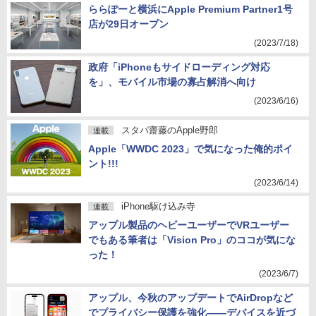
ららぽーと横浜にApple Premium Partner1号
店が29日オープン
(2023/7/18)
政府「iPhoneもサイドローディング対応
を」、モバイル市場の寡占解消へ向け
(2023/6/16)
スタパ齋藤のApple野郎
連載
Apple「WWDC 2023」で気になった俺的ポイ
ント!!!
(2023/6/14)
iPhone駆け込み寺
連載
アップル製品のヘビーユーザーでVRユーザー
でもある筆者は「Vision Pro」のココが気にな
った！
(2023/6/7)
アップル、今秋のアップデートでAirDropなど
でプライバシー保護を強化――デバイスを近づ