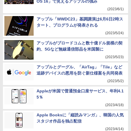
OS 16」で見えるアップルの強み
(2023/6/1)
アップル「WWDC23」基調講演は6月6日2時ス
タート、プログラムが発表される
(2023/5/24)
アップルがブロードコムと数十億ドル規模の契
約、5Gなど無線通信部品を米国製に
(2023/5/23)
アップルとグーグル、「AirTag」「Tile」など
追跡デバイスの悪用を防ぐ新仕様案を共同発表
(2023/5/2)
Appleが米国で普通預金口座サービス、年利4.1
5％
(2023/4/18)
Apple Booksに「縦読みマンガ」、韓国の人気
スタジオ作品を独占配信
(2023/4/14)