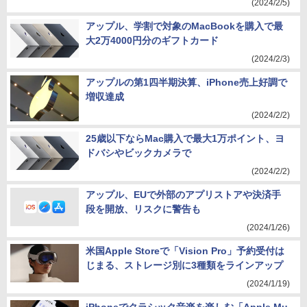
(2024/2/5)
アップル、学割で対象のMacBookを購入で最
大2万4000円分のギフトカード
(2024/2/3)
アップルの第1四半期決算、iPhone売上好調で
増収達成
(2024/2/2)
25歳以下ならMac購入で最大1万ポイント、ヨ
ドバシやビックカメラで
(2024/2/2)
アップル、EUで外部のアプリストアや決済手
段を開放、リスクに警告も
(2024/1/26)
米国Apple Storeで「Vision Pro」予約受付は
じまる、ストレージ別に3種類をラインアップ
(2024/1/19)