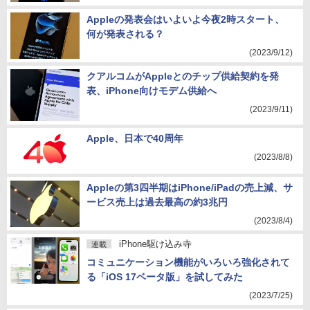
Appleの発表会はいよいよ今夜2時スタート、
何が発表される？
(2023/9/12)
クアルコムがAppleとのチップ供給契約を発
表、iPhone向けモデム供給へ
(2023/9/11)
Apple、日本で40周年
(2023/8/8)
Appleの第3四半期はiPhone/iPadの売上減、サ
ービス売上は過去最高の約3兆円
(2023/8/4)
iPhone駆け込み寺
連載
コミュニケーション機能がいろいろ強化されて
る「iOS 17ベータ版」を試してみた
(2023/7/25)