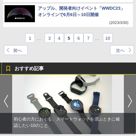
アップル、開発者向けイベント「WWDC23」
オンラインで6月6日～10日開催
(2023/3/30)
1
…
3
4
5
6
7
…
10
前へ
次へ
おすすめ記事
初心者の方におくる、スマートウォッチを選ぶときに確
認したい10のこと