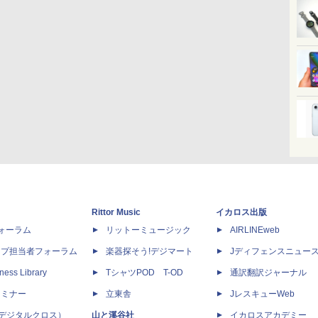
Rittor Music
イカロス出版
dフォーラム
リットーミュージック
AIRLINEweb
ップ担当者フォーラム
楽器探そう!デジマート
Jディフェンスニュー
ness Library
TシャツPOD T-OD
通訳翻訳ジャーナル
セミナー
立東舎
JレスキューWeb
 X（デジタルクロス）
山と溪谷社
イカロスアカデミー