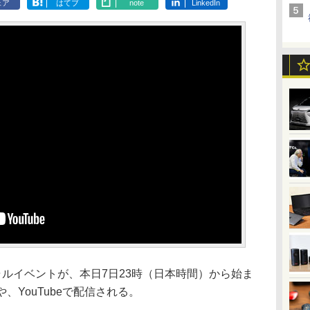
ェア
はてブ
note
LinkedIn
ャルイベントが、本日7日23時（日本時間）から始ま
、YouTubeで配信される。