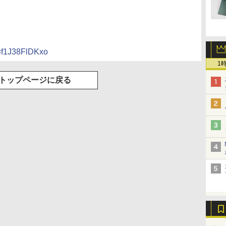
=f1J38FlDKxo
1
トップページに戻る