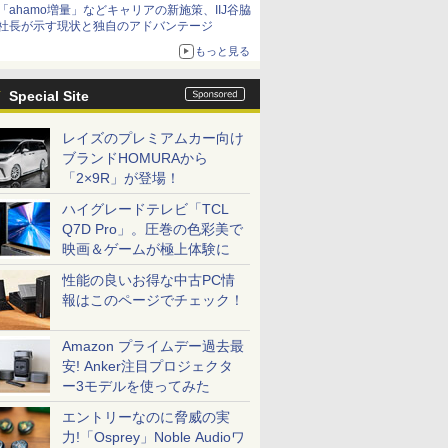
「ahamo増量」などキャリアの新施策、IIJ谷脇
社長が示す現状と独自のアドバンテージ
もっと見る
Special Site
レイズのプレミアムカー向け
ブランドHOMURAから
「2×9R」が登場！
ハイグレードテレビ「TCL
Q7D Pro」。圧巻の色彩美で
映画＆ゲームが極上体験に
性能の良いお得な中古PC情
報はこのページでチェック！
Amazon プライムデー過去最
安! Anker注目プロジェクタ
ー3モデルを使ってみた
エントリーなのに脅威の実
力!「Osprey」Noble Audioワ