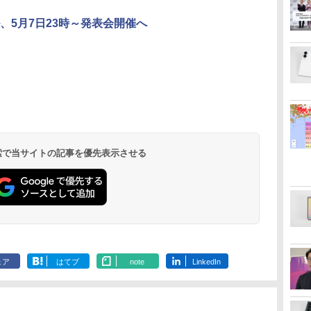
、5月7日23時～発表会開催へ
 検索で当サイトの記事を優先表示させる
ェア
はてブ
note
LinkedIn