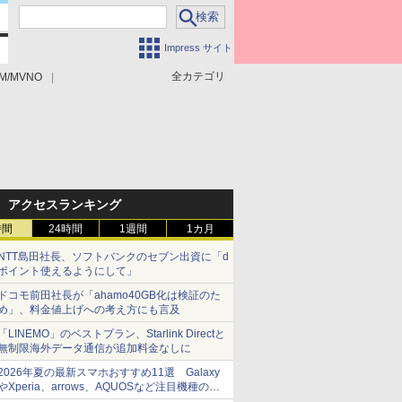
Impress サイト
全カテゴリ
M/MVNO
アクセスランキング
時間
24時間
1週間
1カ月
NTT島田社長、ソフトバンクのセブン出資に「d
ポイント使えるようにして」
ドコモ前田社長が「ahamo40GB化は検証のた
め」、料金値上げへの考え方にも言及
「LINEMO」のベストプラン、Starlink Directと
無制限海外データ通信が追加料金なしに
2026年夏の最新スマホおすすめ11選 Galaxy
やXperia、arrows、AQUOSなど注目機種の特
徴は