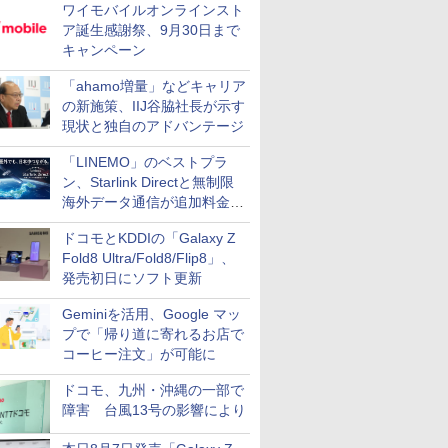
ワイモバイルオンラインスト
ア誕生感謝祭、9月30日まで
キャンペーン
「ahamo増量」などキャリア
の新施策、IIJ谷脇社長が示す
現状と独自のアドバンテージ
「LINEMO」のベストプラ
ン、Starlink Directと無制限
海外データ通信が追加料金な
しに
ドコモとKDDIの「Galaxy Z
Fold8 Ultra/Fold8/Flip8」、
発売初日にソフト更新
Geminiを活用、Google マッ
プで「帰り道に寄れるお店で
コーヒー注文」が可能に
ドコモ、九州・沖縄の一部で
障害 台風13号の影響により