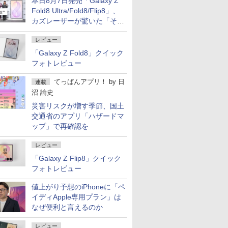
本日8月7日発売「Galaxy Z
Fold8 Ultra/Fold8/Flip8」、
カズレーザーが驚いた「そば
屋のメニュー並みの薄さ」
レビュー
「Galaxy Z Fold8」クイック
フォトレビュー
てっぱんアプリ！
by
日
連載
沼 諭史
災害リスクが増す季節、国土
交通省のアプリ「ハザードマ
ップ」で再確認を
レビュー
「Galaxy Z Flip8」クイック
フォトレビュー
値上がり予想のiPhoneに「ペ
イディApple専用プラン」は
なぜ便利と言えるのか
レビュー