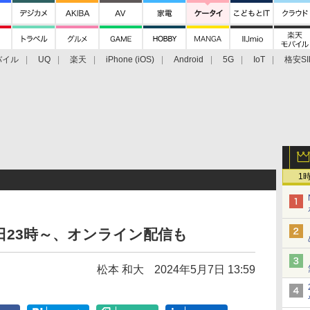
バイル
UQ
楽天
iPhone (iOS)
Android
5G
IoT
格安SI
アクセサリー
業界動向
法人向け
最新技術/その他
1
7日23時～、オンライン配信も
松本 和大
2024年5月7日 13:59