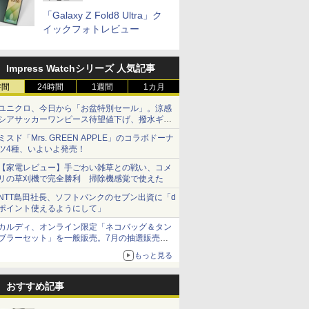
「Galaxy Z Fold8 Ultra」ク
イックフォトレビュー
Impress Watchシリーズ 人気記事
時間
24時間
1週間
1カ月
ユニクロ、今日から「お盆特別セール」。涼感
シアサッカーワンピース待望値下げ、撥水ギア
ショーツは1990円に
ミスド「Mrs. GREEN APPLE」のコラボドーナ
ツ4種、いよいよ発売！
【家電レビュー】手ごわい雑草との戦い、コメ
リの草刈機で完全勝利 掃除機感覚で使えた
NTT島田社長、ソフトバンクのセブン出資に「d
ポイント使えるようにして」
カルディ、オンライン限定「ネコバッグ＆タン
ブラーセット」を一般販売。7月の抽選販売の
当選無効分
もっと見る
おすすめ記事