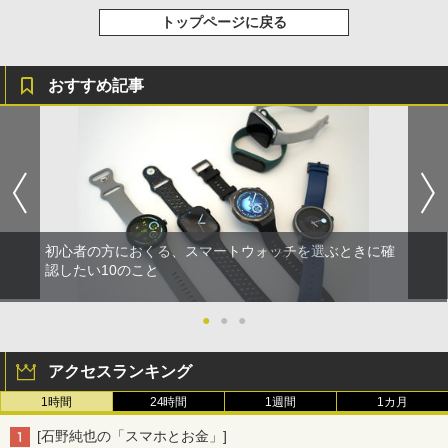
トップページに戻る
おすすめ記事
初心者の方におくる、スマートウォッチを選ぶときに確
認したい10のこと
●
●
●
アクセスランキング
1時間
24時間
1週間
1カ月
[石野純也の「スマホとお金」]