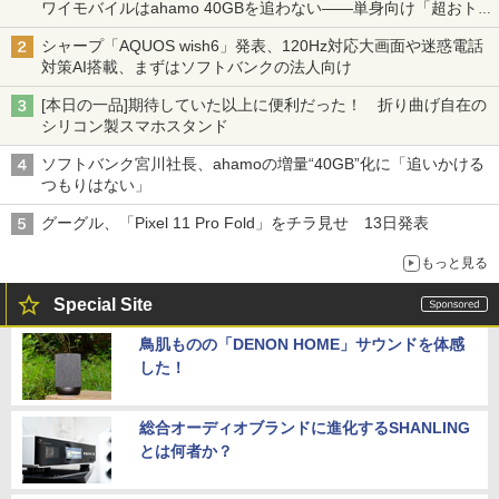
ワイモバイルはahamo 40GBを追わない――単身向け「超おトク
割」の安さと1年限定の注意点
シャープ「AQUOS wish6」発表、120Hz対応大画面や迷惑電話
対策AI搭載、まずはソフトバンクの法人向け
[本日の一品]期待していた以上に便利だった！ 折り曲げ自在の
シリコン製スマホスタンド
ソフトバンク宮川社長、ahamoの増量“40GB”化に「追いかける
つもりはない」
グーグル、「Pixel 11 Pro Fold」をチラ見せ 13日発表
もっと見る
Special Site
鳥肌ものの「DENON HOME」サウンドを体感
した！
総合オーディオブランドに進化するSHANLING
とは何者か？