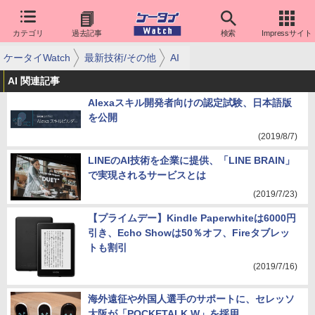
カテゴリ
過去記事
検索
Impressサイト
ケータイWatch
最新技術/その他
AI
AI 関連記事
Alexaスキル開発者向けの認定試験、日本語版
を公開
(2019/8/7)
LINEのAI技術を企業に提供、「LINE BRAIN」
で実現されるサービスとは
(2019/7/23)
【プライムデー】Kindle Paperwhiteは6000円
引き、Echo Showは50％オフ、Fireタブレッ
トも割引
(2019/7/16)
海外遠征や外国人選手のサポートに、セレッソ
大阪が「POCKETALK W」を採用