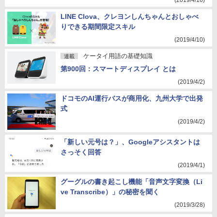
(2019/4/16)
LINE Clova、クレヨンしんちゃんとおしゃべ
りできる期間限定スキル
(2019/4/10)
ケータイ用語の基礎知識
連載
第900回：スマートディスプレイ とは
(2019/4/2)
ドコモのAI運行バスが商用化、九州大学で出発
式
(2019/4/2)
「新しい元号は？」、Googleアシスタントは
さっそく回答
(2019/4/1)
グーグルの書き起こし機能「音声文字変換（Li
ve Transcribe）」の秘密を聞く
(2019/3/28)