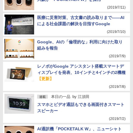
(2019/7/11)
医療に災害対策、古文書の読み取りまで――AI
による社会課題の解決を目指すGoogle
(2019/7/10)
Google、AIの「倫理的な」利用に向けた取り
組みを報告
(2019/7/9)
レノボがGoogle アシスタント搭載スマートデ
ィスプレイを発表、10インチと4インチの2機種
【更新】
(2019/7/8)
本日の一品
by
江須田
連載
スマホとビデオ通話もできる画面付きスマート
スピーカー
(2019/7/2)
AI通訳機「POCKETALK W」、ニューシャト