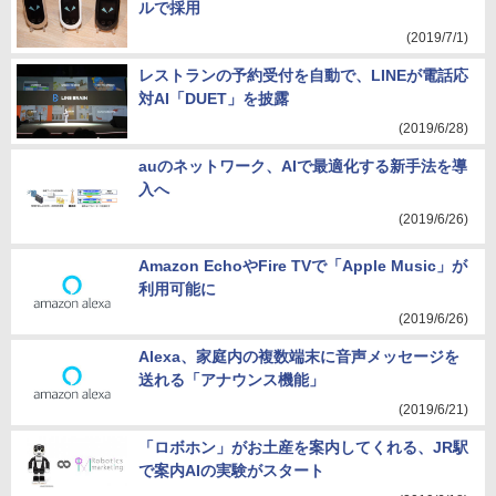
ルで採用
(2019/7/1)
レストランの予約受付を自動で、LINEが電話応
対AI「DUET」を披露
(2019/6/28)
auのネットワーク、AIで最適化する新手法を導
入へ
(2019/6/26)
Amazon EchoやFire TVで「Apple Music」が
利用可能に
(2019/6/26)
Alexa、家庭内の複数端末に音声メッセージを
送れる「アナウンス機能」
(2019/6/21)
「ロボホン」がお土産を案内してくれる、JR駅
で案内AIの実験がスタート