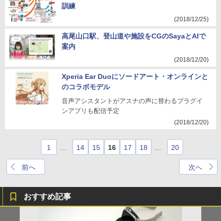
訓練
(2018/12/25)
高尾山口駅、登山道や施設をCGのSayaとAIで
案内
(2018/12/20)
Xperia Ear Duoにソードアート・オンラインと
のコラボモデル
音声アシスタントがアスナの声に替わるプラグイ
ンアプリも配信予定
(2018/12/20)
1
…
14
15
16
17
18
…
20
前へ
次へ
おすすめ記事