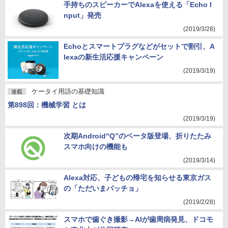
手持ちのスピーカーでAlexaを使える「Echo I
nput」発売
(2019/3/28)
Echoとスマートプラグなどがセットで割引、A
lexaの新生活応援キャンペーン
(2019/3/19)
ケータイ用語の基礎知識
連載
第898回：機械学習 とは
(2019/3/19)
次期Android“Q”のベータ版登場、折りたたみ
スマホ向けの機能も
(2019/3/14)
Alexa対応、子どもの帰宅を知らせる東京ガス
の「ただいまパッチョ」
(2019/2/28)
スマホで歯ぐき撮影→AIが歯周病発見、ドコモ