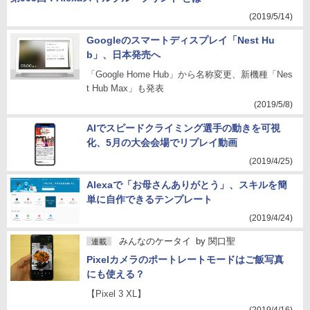
(2019/5/14)
Googleのスマートディスプレイ「Nest Hu
b」、日本発売へ
「Google Home Hub」から名称変更、新機種「Nes
t Hub Max」も発表
(2019/5/8)
AIでスピードクライミング選手の動きを可視
化、5月の大会会場でリプレイ動画
(2019/4/25)
Alexaで「お母さんありがとう」、スキルを簡
単に自作できるテンプレート
(2019/4/24)
みんなのケータイ
by
関口聖
連載
Pixelカメラのポートレートモードはご飯写真
にも使える？
【Pixel 3 XL】