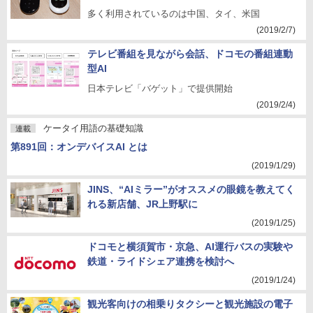
多く利用されているのは中国、タイ、米国
(2019/2/7)
テレビ番組を見ながら会話、ドコモの番組連動
型AI
日本テレビ「バゲット」で提供開始
(2019/2/4)
ケータイ用語の基礎知識
連載
第891回：オンデバイスAI とは
(2019/1/29)
JINS、“AIミラー”がオススメの眼鏡を教えてく
れる新店舗、JR上野駅に
(2019/1/25)
ドコモと横須賀市・京急、AI運行バスの実験や
鉄道・ライドシェア連携を検討へ
(2019/1/24)
観光客向けの相乗りタクシーと観光施設の電子