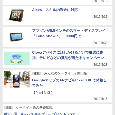
(2019/6/18)
Alexa、スキル内課金に対応
(2019/5/31)
アマゾンが5.5インチのスマートディスプレイ
「Echo Show 5」、9980円で
(2019/5/30)
Clovaデバイスに話しかけるだけで抽選に参
加、テレビなどの賞品が当たるキャンペーン
(2019/5/28)
みんなのケータイ
by
関口聖
連載
GoogleマップのARナビをPixel 3 XLで体験し
てみた
【Pixel 3 XL】
(2019/5/15)
ケータイ用語の基礎知識
連載
第905回：Alexaスキルブループリント とは