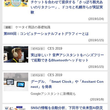
チケットを合わせて提供する「さっぽろ観光あ
いのりタクシー」、ドコモと札幌市らが実証実
験
(2019/1/24)
ケータイ用語の基礎知識
連載
第889回：コンピュテーショナルフォトグラフィーとは
(2019/1/15)
CES 2019
イベント
実は珍しい？ 音声アシスタントをハンズフリー
で起動できるBluetoothヘッドセット
(2019/1/15)
CES 2019
イベント
グーグル、「Smart Clock」や「Assitant Con
nect」を発表
Googleアシスタントに新機能も
(2019/1/9)
SNSの情報を自動分析、下田市で未来型AI防災