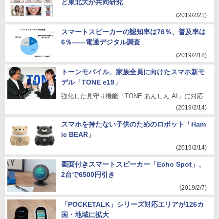
と東北大が共同研究
(2019/2/21)
スマートスピーカーの認知率は76％、普及率は
6％――電通デジタル調査
(2019/2/18)
トーンモバイル、家族全員に向けたスマホ新モ
デル「TONE e19」
強化した見守り機能「TONE あんしん AI」に対応
(2019/2/14)
スマホを持たない子供のためのロボット「Ham
ic BEAR」
(2019/2/14)
画面付きスマートスピーカー「Echo Spot」、
2台で6500円引き
(2019/2/7)
「POCKETALK」シリーズ対応エリアが126カ
国・地域に拡大