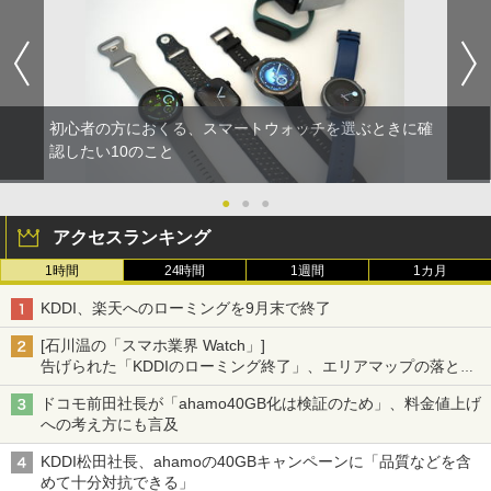
初心者の方におくる、スマートウォッチを選ぶときに確
認したい10のこと
●
●
●
アクセスランキング
1時間
24時間
1週間
1カ月
KDDI、楽天へのローミングを9月末で終了
[石川温の「スマホ業界 Watch」]
告げられた「KDDIのローミング終了」、エリアマップの落とし
穴と楽天モバイルの課題
ドコモ前田社長が「ahamo40GB化は検証のため」、料金値上げ
への考え方にも言及
KDDI松田社長、ahamoの40GBキャンペーンに「品質などを含
めて十分対抗できる」