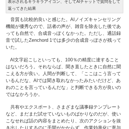
表示されるキラキラアイコン、そしてAIチャットで質問をして
返ってきた結果
音質も比較的良いと感じた。AIノイズキャンセリング
機能が優秀なので、話者の声が、雑音を除去した後であ
っても自然で、合成音っぽくなかった。ただし、通話録
音で試したZenchord 1では多少の合成音っぽさが残って
いた。
AI文字起こしといっても、100％の精度に達すること
はないだろう。それならば、聞き直したときに自然に聞
こえる方が良い。人間が判断して、「ここはこう言って
いるんだな、AIでは聞き取れなかったみたいだけど、あ
れのことを言っているんだな」と判断できる方が良いの
ではなかろうか。
共有やエクスポート、さまざまな議事録テンプレート
など、まだまだ試せていないものばかりなのだが、使い
こなせれば話の内容をまとめたり、次のアクションを抜
き出したりするのに手間がかからず、作業効率化に寄与