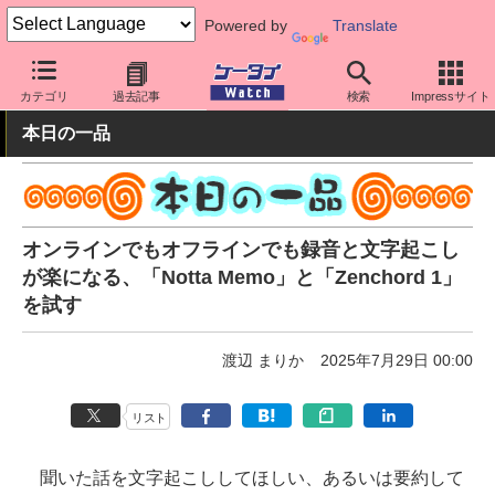
Powered by
Translate
ケータイ Watch
周辺機器/アクセサリー
オーディオ
カテゴリ
過去記事
検索
Impressサイト
本日の一品
オンラインでもオフラインでも録音と文字起こし
が楽になる、「Notta Memo」と「Zenchord 1」
を試す
渡辺 まりか
2025年7月29日 00:00
リスト
聞いた話を文字起こししてほしい、あるいは要約して