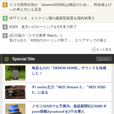
ドコモ前田社長が「ahamo40GB化は検証のため」、料金値上げ
への考え方にも言及
NTTドコモ、エリクソン製の最新型装置を国内初導入
KDDI、楽天へのローミングを9月末で終了
[石川温の「スマホ業界 Watch」]
告げられた「KDDIのローミング終了」、エリアマップの落とし
穴と楽天モバイルの課題
もっと見る
Special Site
鳥肌ものの「DENON HOME」サウンドを体感
した！
iFi audio主力「NEO Stream 3」「NEO iDSD
3」に迫る
メモリ32GBでも予算内。産経新聞社がAMD R
yzen搭載dynabookを2千台導入