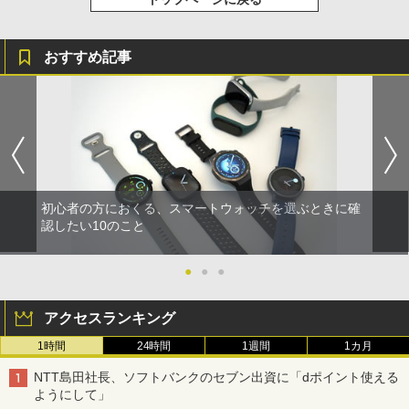
おすすめ記事
初心者の方におくる、スマートウォッチを選ぶときに確
認したい10のこと
●
●
●
アクセスランキング
1時間
24時間
1週間
1カ月
NTT島田社長、ソフトバンクのセブン出資に「dポイント使える
ようにして」