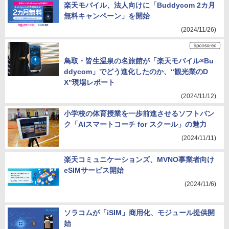
楽天モバイル、法人向けに「Buddycom 2カ月
無料キャンペーン」を開始
(2024/11/26)
鳥取・皆生温泉の名旅館が「楽天モバイル×Bu
ddycom」でどう進化したのか、“観光業のD
X”現場レポート
(2024/11/12)
小学校の体育授業を一歩前進させるソフトバン
ク「AIスマートコーチ for スクール」の魅力
(2024/11/11)
楽天コミュニケーションズ、MVNO事業者向け
eSIMサービス開始
(2024/11/6)
ソラコムが「iSIM」商用化、モジュール提供開
始