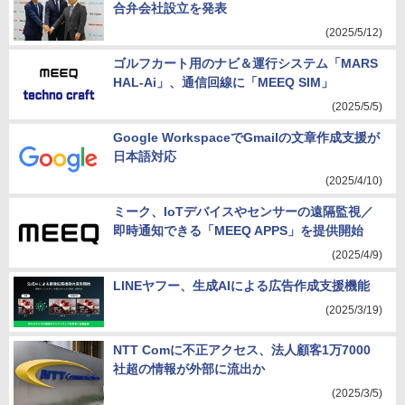
合弁会社設立を発表
(2025/5/12)
ゴルフカート用のナビ＆運行システム「MARS
HAL-Ai」、通信回線に「MEEQ SIM」
(2025/5/5)
Google WorkspaceでGmailの文章作成支援が
日本語対応
(2025/4/10)
ミーク、IoTデバイスやセンサーの遠隔監視／
即時通知できる「MEEQ APPS」を提供開始
(2025/4/9)
LINEヤフー、生成AIによる広告作成支援機能
(2025/3/19)
NTT Comに不正アクセス、法人顧客1万7000
社超の情報が外部に流出か
(2025/3/5)