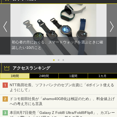
初心者の方におくる、スマートウォッチを選ぶときに確
認したい10のこと
●
●
●
アクセスランキング
1時間
24時間
1週間
1カ月
NTT島田社長、ソフトバンクのセブン出資に「dポイント使える
ようにして」
ドコモ前田社長が「ahamo40GB化は検証のため」、料金値上げ
への考え方にも言及
本日8月7日発売「Galaxy Z Fold8 Ultra/Fold8/Flip8」、カズレー