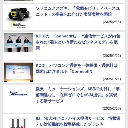
ソラコムとスズキ、「電動モビリティベースユ
ニット」の事業化に向けた実証実験を開始
(2025/2/15)
KDDIの「ConnectIN」、“通信サービスが内包
された”端末という新たなビジネスモデルを展
開
(2025/1/21)
KDDI、パソコンと通信を一体提供・通信料は
端末代に含まれる「ConnectIN」
(2025/1/21)
楽天コミュニケーションズ、MVNO向けに「事
前調達なし・在庫ゼロでもeSIM提供」を実現
する新サービス
(2025/1/15)
IIJ、法人向けにデバイス提供サービス 情報漏
えい対策機能を標準搭載したプランも