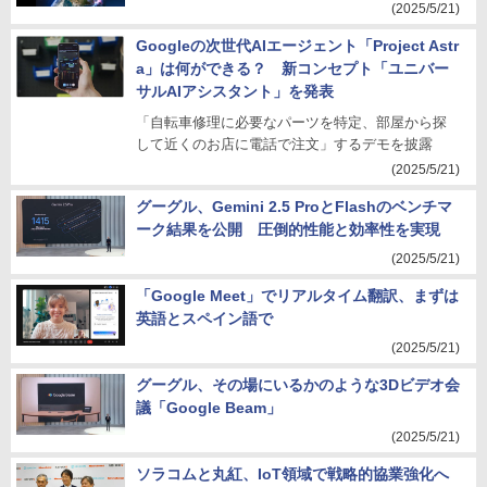
(2025/5/21)
Googleの次世代AIエージェント「Project Astr
a」は何ができる？ 新コンセプト「ユニバー
サルAIアシスタント」を発表
「自転車修理に必要なパーツを特定、部屋から探
して近くのお店に電話で注文」するデモを披露
(2025/5/21)
グーグル、Gemini 2.5 ProとFlashのベンチマ
ーク結果を公開 圧倒的性能と効率性を実現
(2025/5/21)
「Google Meet」でリアルタイム翻訳、まずは
英語とスペイン語で
(2025/5/21)
グーグル、その場にいるかのような3Dビデオ会
議「Google Beam」
(2025/5/21)
ソラコムと丸紅、IoT領域で戦略的協業強化へ