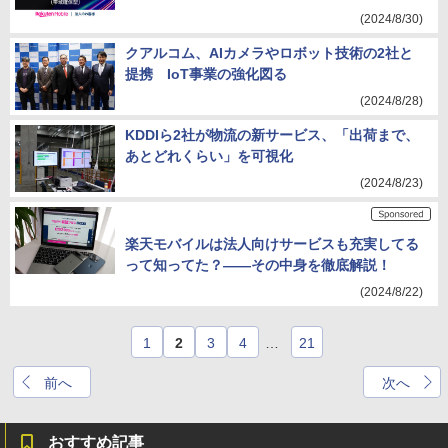
(2024/8/30)
クアルコム、AIカメラやロボット技術の2社と
提携 IoT事業の強化図る
(2024/8/28)
KDDIら2社が物流の新サービス、「出荷まで、
あとどれくらい」を可視化
(2024/8/23)
楽天モバイルは法人向けサービスも充実してる
って知ってた？――その中身を徹底解説！
(2024/8/22)
1
2
3
4
…
21
前へ
次へ
おすすめ記事