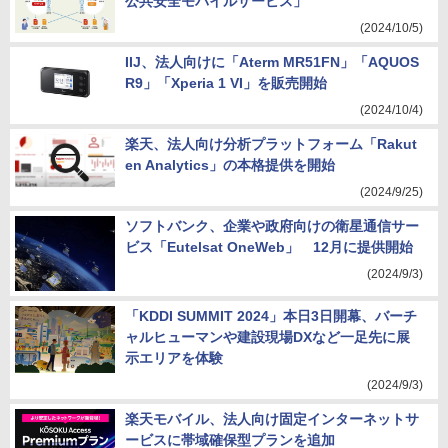
公共安全モバイルサービス」
(2024/10/5)
IIJ、法人向けに「Aterm MR51FN」「AQUOS
R9」「Xperia 1 VI」を販売開始
(2024/10/4)
楽天、法人向け分析プラットフォーム「Rakut
en Analytics」の本格提供を開始
(2024/9/25)
ソフトバンク、企業や政府向けの衛星通信サー
ビス「Eutelsat OneWeb」 12月に提供開始
(2024/9/3)
「KDDI SUMMIT 2024」本日3日開幕、バーチ
ャルヒューマンや建設現場DXなど一足先に展
示エリアを体験
(2024/9/3)
楽天モバイル、法人向け固定インターネットサ
ービスに帯域確保型プランを追加