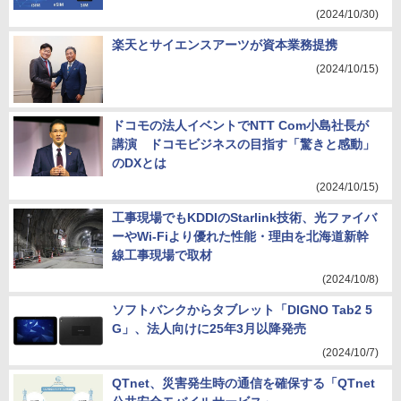
(2024/10/30)
楽天とサイエンスアーツが資本業務提携
(2024/10/15)
ドコモの法人イベントでNTT Com小島社長が
講演 ドコモビジネスの目指す「驚きと感動」
のDXとは
(2024/10/15)
工事現場でもKDDIのStarlink技術、光ファイバ
ーやWi-Fiより優れた性能・理由を北海道新幹
線工事現場で取材
(2024/10/8)
ソフトバンクからタブレット「DIGNO Tab2 5
G」、法人向けに25年3月以降発売
(2024/10/7)
QTnet、災害発生時の通信を確保する「QTnet