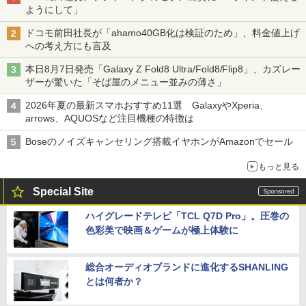
ようにして」
ドコモ前田社長が「ahamo40GB化は検証のため」、料金値上げ
への考え方にも言及
本日8月7日発売「Galaxy Z Fold8 Ultra/Fold8/Flip8」、カズレー
ザーが驚いた「そば屋のメニュー並みの薄さ」
2026年夏の最新スマホおすすめ11選 GalaxyやXperia、
arrows、AQUOSなど注目機種の特徴は
Boseのノイズキャンセリング搭載イヤホンがAmazonでセール
もっと見る
Special Site
ハイグレードテレビ「TCL Q7D Pro」。圧巻の
色彩美で映画＆ゲームが極上体験に
総合オーディオブランドに進化するSHANLING
とは何者か？