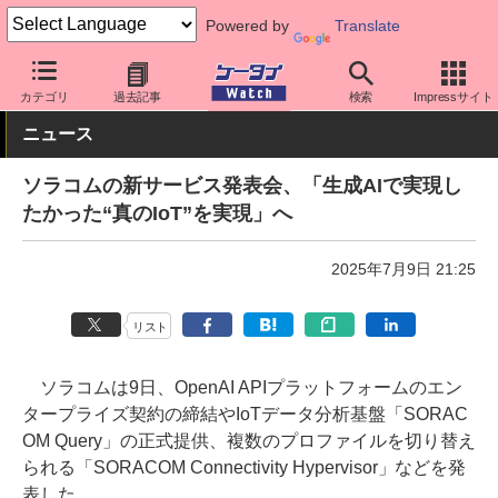
Powered by
Translate
ケータイ Watch
法人向け
IoT
カテゴリ
過去記事
検索
Impressサイト
ニュース
ソラコムの新サービス発表会、「生成AIで実現し
たかった“真のIoT”を実現」へ
2025年7月9日 21:25
リスト
ソラコムは9日、OpenAI APIプラットフォームのエン
タープライズ契約の締結やIoTデータ分析基盤「SORAC
OM Query」の正式提供、複数のプロファイルを切り替え
られる「SORACOM Connectivity Hypervisor」などを発
表した。