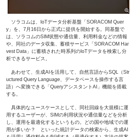
ソラコムは、IoTデータ分析基盤「SORACOM Quer
y」を、7月16日から正式に提供を開始する。同基盤で
は、ソラコムのSIM状態や通信量、利用料金などの情報
や、同社のデータ収集、蓄積サービス「SORACOM Har
vest Data」に蓄積された時系列のIoTデータを検索し分
析できるサービス。
あわせて、生成AIを活用して、自然言語からSQL（Str
uctured Query Language、データベースを操作する言
語）へ変換できる「QueryアシスタントAI」機能を搭載
する。
具体的なユースケースとして、同社回線を大規模に運
用するユーザーが、SIMの利用状況や通信量などを分析
し、運用を最適化するというもの。どの国や地域での運
用が多いか？ といった統計データの検索から、生成AI
を活用し通信料金を削減する（最適化する）方法の提案