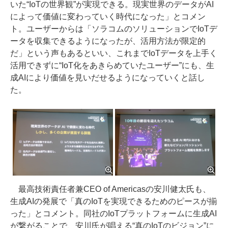
いた“IoTの世界観”が実現できる。現実世界のデータがAI
によって価値に変わっていく時代になった」とコメン
ト。ユーザーからは「ソラコムのソリューションでIoTデ
ータを収集できるようになったが、活用方法が限定的
だ」という声もあるといい、これまでIoTデータを上手く
活用できずに“IoT化をあきらめていたユーザー”にも、生
成AIにより価値を見いだせるようになっていくと話し
た。
最高技術責任者兼CEO of Americasの安川健太氏も、
生成AIの発展で「真のIoTを実現できるためのピースが揃
った」とコメント。同社のIoTプラットフォームに生成AI
が繋がることで、安川氏が唱える“真のIoTのビジョン”に