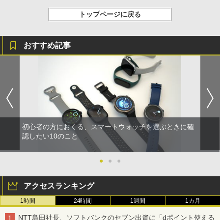
トップページに戻る
おすすめ記事
初心者の方におくる、スマートウォッチを選ぶときに確
認したい10のこと
●
●
●
アクセスランキング
1時間
24時間
1週間
1カ月
NTT島田社長、ソフトバンクのセブン出資に「dポイント使える