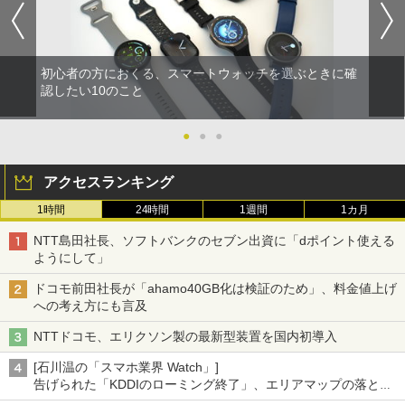
初心者の方におくる、スマートウォッチを選ぶときに確
認したい10のこと
●
●
●
アクセスランキング
1時間
24時間
1週間
1カ月
NTT島田社長、ソフトバンクのセブン出資に「dポイント使える
ようにして」
ドコモ前田社長が「ahamo40GB化は検証のため」、料金値上げ
への考え方にも言及
NTTドコモ、エリクソン製の最新型装置を国内初導入
[石川温の「スマホ業界 Watch」]
告げられた「KDDIのローミング終了」、エリアマップの落とし
穴と楽天モバイルの課題