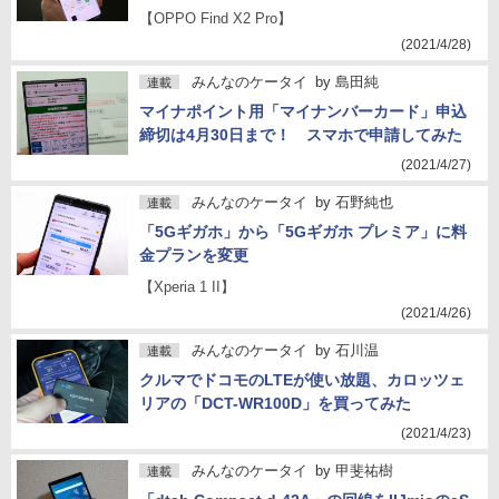
【OPPO Find X2 Pro】
(2021/4/28)
みんなのケータイ
by
島田純
連載
マイナポイント用「マイナンバーカード」申込
締切は4月30日まで！ スマホで申請してみた
(2021/4/27)
みんなのケータイ
by
石野純也
連載
「5Gギガホ」から「5Gギガホ プレミア」に料
金プランを変更
【Xperia 1 II】
(2021/4/26)
みんなのケータイ
by
石川温
連載
クルマでドコモのLTEが使い放題、カロッツェ
リアの「DCT-WR100D」を買ってみた
(2021/4/23)
みんなのケータイ
by
甲斐祐樹
連載