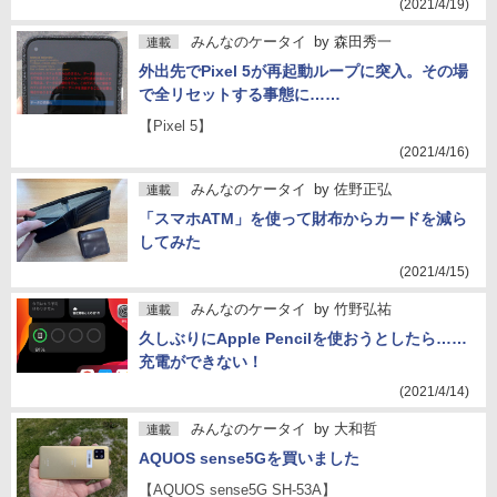
(2021/4/19)
みんなのケータイ
by
森田秀一
連載
外出先でPixel 5が再起動ループに突入。その場
で全リセットする事態に……
【Pixel 5】
(2021/4/16)
みんなのケータイ
by
佐野正弘
連載
「スマホATM」を使って財布からカードを減ら
してみた
(2021/4/15)
みんなのケータイ
by
竹野弘祐
連載
久しぶりにApple Pencilを使おうとしたら……
充電ができない！
(2021/4/14)
みんなのケータイ
by
大和哲
連載
AQUOS sense5Gを買いました
【AQUOS sense5G SH-53A】