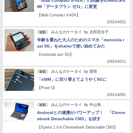
「dtab Compact d-42A」の回線をIIJmioのeS
IM「データプラン ゼロ」に変更
【dtab Compact d-42A】
(2021/4/22)
みんなのケータイ
by
太田百合子
連載
年齢を重ねた大人のためのスマホ「motorola r
azr 5G」をahamoで使い始めてみた
【motorola razr 5G】
(2021/4/21)
みんなのケータイ
by
迎悟
連載
「eSIM」に切り替えてようやく5Gに
【Pixel 5】
(2021/4/20)
みんなのケータイ
by
中山智
連載
Androidとの連携がパワーアップ！ 「Chrom
ebook Detachable CM3」を試す
【Xperia 1 II＆Chromebook Detachable CM3】