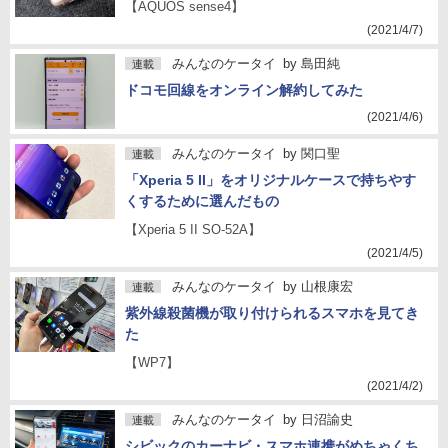
【AQUOS sense4】
(2021/4/7)
みんなのケータイ
by
島田純
連載
ドコモ回線をオンライン解約してみた
(2021/4/6)
みんなのケータイ
by
関口聖
連載
「Xperia 5 II」をオリジナルケースで持ちやす
くするために選んだもの
【Xperia 5 II SO-52A】
(2021/4/5)
みんなのケータイ
by
山根康宏
連載
紫外線殺菌機が取り付けられるスマホを見てき
た
【WP7】
(2021/4/2)
みんなのケータイ
by
日沼諭史
連載
シビックのカーナビ・スマホ連携がめちゃくち