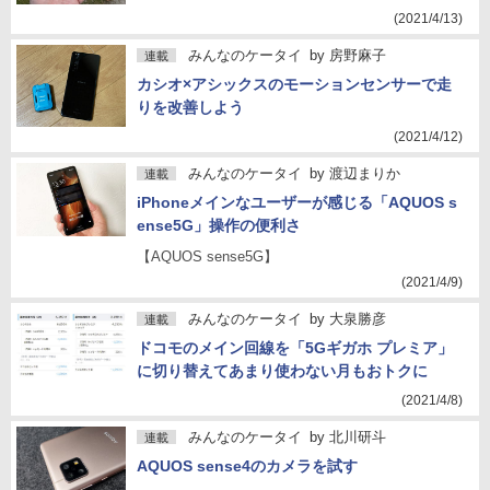
(2021/4/13)
みんなのケータイ
by
房野麻子
連載
カシオ×アシックスのモーションセンサーで走
りを改善しよう
(2021/4/12)
みんなのケータイ
by
渡辺まりか
連載
iPhoneメインなユーザーが感じる「AQUOS s
ense5G」操作の便利さ
【AQUOS sense5G】
(2021/4/9)
みんなのケータイ
by
大泉勝彦
連載
ドコモのメイン回線を「5Gギガホ プレミア」
に切り替えてあまり使わない月もおトクに
(2021/4/8)
みんなのケータイ
by
北川研斗
連載
AQUOS sense4のカメラを試す