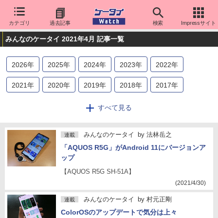
カテゴリ
過去記事
検索
Impressサイト
みんなのケータイ 2021年4月 記事一覧
2026
年
2025
年
2024
年
2023
年
2022
年
2021
年
2020
年
2019
年
2018
年
2017
年
2016
年
2015
年
2014
年
2013
年
2012
年
すべて見る
2011
年
2010
年
2009
年
2008
年
みんなのケータイ
by
法林岳之
連載
「AQUOS R5G」がAndroid 11にバージョンア
ップ
【AQUOS R5G SH-51A】
(2021/4/30)
みんなのケータイ
by
村元正剛
連載
ColorOSのアップデートで気分は上々