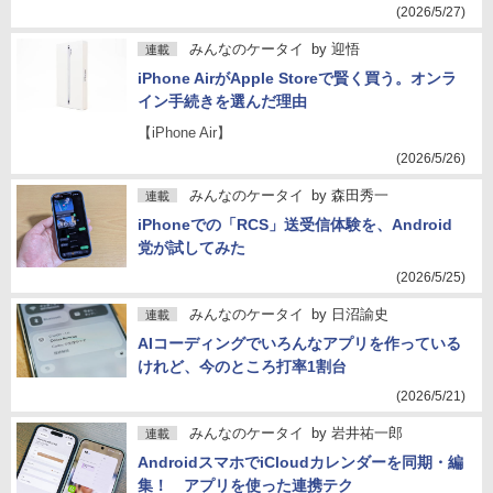
(2026/5/27)
みんなのケータイ
by
迎悟
連載
iPhone AirがApple Storeで賢く買う。オンラ
イン手続きを選んだ理由
【iPhone Air】
(2026/5/26)
みんなのケータイ
by
森田秀一
連載
iPhoneでの「RCS」送受信体験を、Android
党が試してみた
(2026/5/25)
みんなのケータイ
by
日沼諭史
連載
AIコーディングでいろんなアプリを作っている
けれど、今のところ打率1割台
(2026/5/21)
みんなのケータイ
by
岩井祐一郎
連載
AndroidスマホでiCloudカレンダーを同期・編
集！ アプリを使った連携テク