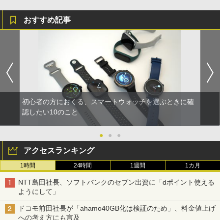
おすすめ記事
初心者の方におくる、スマートウォッチを選ぶときに確
認したい10のこと
●
●
●
アクセスランキング
1時間
24時間
1週間
1カ月
NTT島田社長、ソフトバンクのセブン出資に「dポイント使える
ようにして」
ドコモ前田社長が「ahamo40GB化は検証のため」、料金値上げ
への考え方にも言及