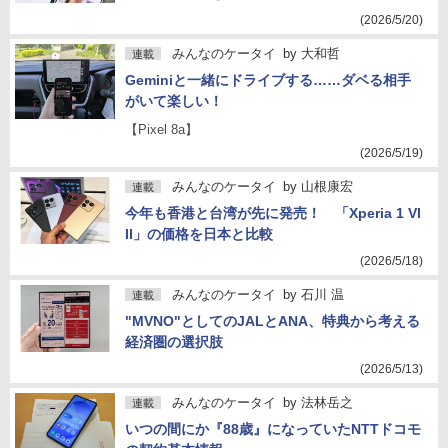
(2026/5/20)
みんなのケータイ
by
大和哲
連載
Geminiと一緒にドライブする……ダベる相手
がいて楽しい！
【Pixel 8a】
(2026/5/19)
みんなのケータイ
by
山根康宏
連載
今年も香港と台湾が先に発売！ 「Xperia 1 VI
II」の価格を日本と比較
(2026/5/18)
みんなのケータイ
by
石川 温
連載
"MVNO"としてのJALとANA、特典から考える
経済圏の選択肢
(2026/5/13)
みんなのケータイ
by
法林岳之
連載
いつの間にか『88歳』になっていたNTTドコモ