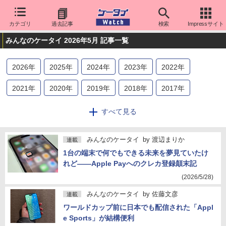
カテゴリ
過去記事
検索
Impressサイト
みんなのケータイ 2026年5月 記事一覧
2026
年
2025
年
2024
年
2023
年
2022
年
2021
年
2020
年
2019
年
2018
年
2017
年
2016
年
2015
年
2014
年
2013
年
2012
年
すべて見る
2011
年
2010
年
2009
年
2008
年
みんなのケータイ
by
渡辺まりか
連載
1台の端末で何でもできる未来を夢見ていたけ
れど――Apple Payへのクレカ登録顛末記
(2026/5/28)
みんなのケータイ
by
佐藤文彦
連載
ワールドカップ前に日本でも配信された「Appl
e Sports」が結構便利