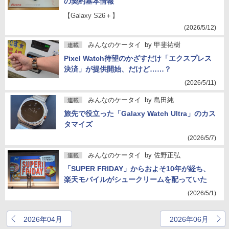
の契約基本情報
【Galaxy S26＋】
(2026/5/12)
みんなのケータイ
by
甲斐祐樹
連載
Pixel Watch待望のかざすだけ「エクスプレス
決済」が提供開始、だけど……？
(2026/5/11)
みんなのケータイ
by
島田純
連載
旅先で役立った「Galaxy Watch Ultra」のカス
タマイズ
(2026/5/7)
みんなのケータイ
by
佐野正弘
連載
「SUPER FRIDAY」からおよそ10年が経ち、
楽天モバイルがシュークリームを配っていた
(2026/5/1)
2026年04月
2026年06月