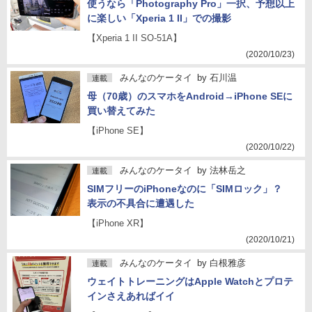
使うなら「Photography Pro」一択、予想以上
に楽しい「Xperia 1 II」での撮影
【Xperia 1 II SO-51A】
(2020/10/23)
みんなのケータイ
by
石川温
連載
母（70歳）のスマホをAndroid→iPhone SEに
買い替えてみた
【iPhone SE】
(2020/10/22)
みんなのケータイ
by
法林岳之
連載
SIMフリーのiPhoneなのに「SIMロック」？
表示の不具合に遭遇した
【iPhone XR】
(2020/10/21)
みんなのケータイ
by
白根雅彦
連載
ウェイトトレーニングはApple Watchとプロテ
インさえあればイイ