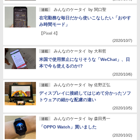
みんなのケータイ
by
関口聖
連載
在宅勤務な毎日だから使いこなしたい「おやす
み時間モード」
【Pixel 4】
(2020/10/7)
みんなのケータイ
by
大和哲
連載
米国で使用禁止になりそうな「WeChat」、日
本で今も使えるのか!?
(2020/10/6)
みんなのケータイ
by
佐野正弘
連載
ディスプレイに接続してはじめて分かったソフ
トウェアの細かな配慮の違い
(2020/10/5)
みんなのケータイ
by
森田秀一
連載
「OPPO Watch」買いました
(2020/10/2)