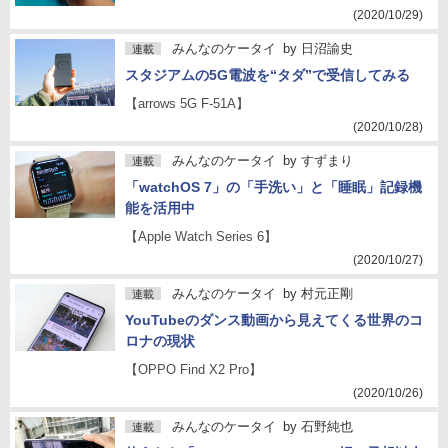
(2020/10/29)
みんなのケータイ
by
日沼諭史
連載
スタジアムの5G電波を“タダ”で受信してみる
【arrows 5G F-51A】
(2020/10/28)
みんなのケータイ
by
すずまり
連載
「watchOS 7」の「手洗い」と「睡眠」記録機
能を活用中
【Apple Watch Series 6】
(2020/10/27)
みんなのケータイ
by
村元正剛
連載
YouTubeのダンス動画から見えてくる世界のコ
ロナの現状
【OPPO Find X2 Pro】
(2020/10/26)
みんなのケータイ
by
石野純也
連載