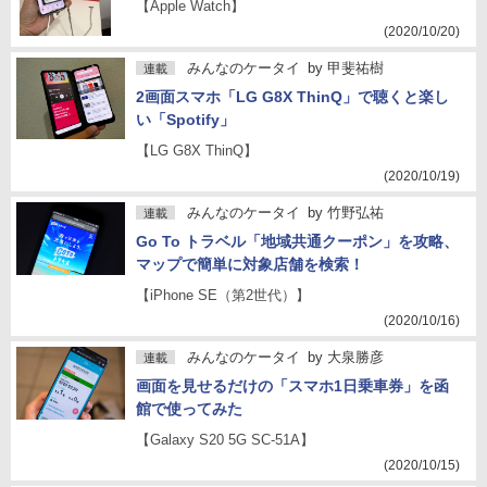
【Apple Watch】
(2020/10/20)
みんなのケータイ
by
甲斐祐樹
連載
2画面スマホ「LG G8X ThinQ」で聴くと楽し
い「Spotify」
【LG G8X ThinQ】
(2020/10/19)
みんなのケータイ
by
竹野弘祐
連載
Go To トラベル「地域共通クーポン」を攻略、
マップで簡単に対象店舗を検索！
【iPhone SE（第2世代）】
(2020/10/16)
みんなのケータイ
by
大泉勝彦
連載
画面を見せるだけの「スマホ1日乗車券」を函
館で使ってみた
【Galaxy S20 5G SC-51A】
(2020/10/15)