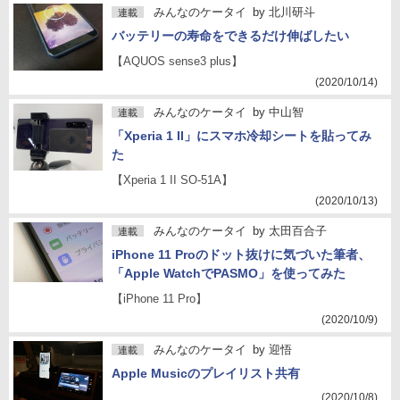
みんなのケータイ
by
北川研斗
連載
バッテリーの寿命をできるだけ伸ばしたい
【AQUOS sense3 plus】
(2020/10/14)
みんなのケータイ
by
中山智
連載
「Xperia 1 II」にスマホ冷却シートを貼ってみ
た
【Xperia 1 II SO-51A】
(2020/10/13)
みんなのケータイ
by
太田百合子
連載
iPhone 11 Proのドット抜けに気づいた筆者、
「Apple WatchでPASMO」を使ってみた
【iPhone 11 Pro】
(2020/10/9)
みんなのケータイ
by
迎悟
連載
Apple Musicのプレイリスト共有
(2020/10/8)