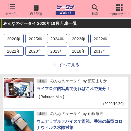
カテゴリ
過去記事
検索
Impressサイト
みんなのケータイ 2020年10月 記事一覧
2026
年
2025
年
2024
年
2023
年
2022
年
2021
年
2020
年
2019
年
2018
年
2017
年
2016
年
2015
年
2014
年
2013
年
2012
年
すべて見る
2011
年
2010
年
2009
年
2008
年
みんなのケータイ
by
渡辺まりか
連載
ライフログ的写真であればこれで充分！
【Rakuten Mini】
(2020/10/30)
みんなのケータイ
by
山根康宏
連載
ウェアラブルデバイスで監視、香港の新型コロ
ナウィルス水際対策